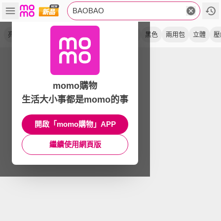
BAOBAO
亮面
手提包
斜背包
皮質
方格
霧面
黑色
兩用包
立體
壓
momo購物
生活大小事都是momo的事
開啟「momo購物」APP
繼續使用網頁版