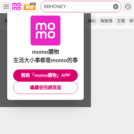
BBHONEY
韓風
泡泡袖
蕾絲
連衣裙
甜美
上衣
襯衫
娃娃領
方領
碎
momo購物
生活大小事都是momo的事
開啟「momo購物」APP
繼續使用網頁版