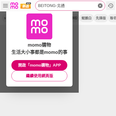
BEITONG-北通
steam
智控
switch
手把
矛隼白
鳴神粉
鯤鵬白
先鋒版
聯
momo購物
生活大小事都是momo的事
開啟「momo購物」APP
繼續使用網頁版