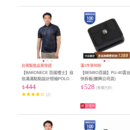
台灣製造品質保證
滿1件享88折
【BARONECE 百諾禮士】自
【BENRO百諾】PU-40雲
信滿滿點點設計短袖POLO衫
快拆板(勝興公司貨)
_黑(1228202-99)
444
528
(售價已折)
(2)
速
折價券