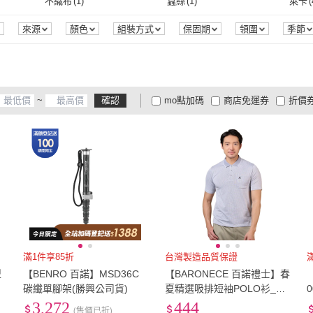
3XL
(
48
)
4XL
(
22
)
Free
(
不織布
(
1
)
蠶絲
(
1
)
萊卡
(
3XL
(
48
)
4XL
(
22
)
32腰(81公分)
(
211
)
33腰(84公分)
(
185
)
34腰(
不織布
(
1
)
蠶絲
(
1
)
彈性纖維
(
148
)
羊毛
(
276
)
皮革
(
來源
顏色
組裝方式
保固期
領圍
季節
170
)
32腰(81公分)
(
211
)
33腰(84公分)
(
185
)
38腰(97公分)
(
165
)
39腰(99公分)
(
87
)
40腰(
)
彈性纖維
(
148
)
羊毛
(
276
)
聚酯纖維
(
1
)
真牛皮
(
13
)
其他
(
176
)
38腰(97公分)
(
165
)
39腰(99公分)
(
87
)
44腰(112公分)
(
12
)
37mm
(
1
)
46m
聚酯纖維
(
1
)
真牛皮
(
13
)
~
確認
mo點加碼
商店免運券
折價
(
38
)
44腰(112公分)
(
12
)
37mm
(
1
)
62mm
(
2
)
67mm
(
5
)
72m
大家電安心配
大家電快配
商
低溫宅配
定期配/分次配
貨
62mm
(
2
)
67mm
(
5
)
105mm
(
2
)
方形專用
(
17
)
15
(
2
)
4
及以上
3
及以上
2
及
105mm
(
2
)
方形專用
(
17
)
41
(
2
)
41
(
2
)
滿1件享85折
台灣製造品質保證
型
【BENRO 百諾】MSD36C
【BARONECE 百諾禮士】春
碳纖單腳架(勝興公司貨)
夏精選吸排短袖POLO衫_黑
(1228251-90)
3,272
444
(售價已折)