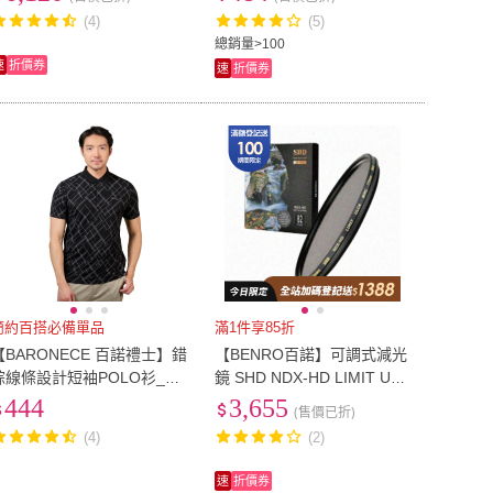
(4)
(5)
總銷量>100
速
折價券
速
折價券
簡約百搭必備單品
滿1件享85折
【BARONECE 百諾禮士】錯
【BENRO百諾】可調式減光
綜線條設計短袖POLO衫_黑
鏡 SHD NDX-HD LIMIT ULC
1228254-99)
A WMC -82mm(勝興公司貨)
444
3,655
(售價已折)
(4)
(2)
速
折價券