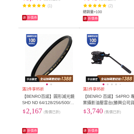
(1)
(2)
總銷量>100
速
折價券
速
折價券
滿1件享85折
滿1件享85折
【BENRO百諾】圓形減光鏡
【BENRO 百諾】S4PRO 
SHD ND 64/128/256/500/10
業攝影油壓雲台(勝興公司貨
00-77mm(勝興公司貨)
2,167
3,740
(售價已折)
(售價已折)
速
折價券
速
折價券