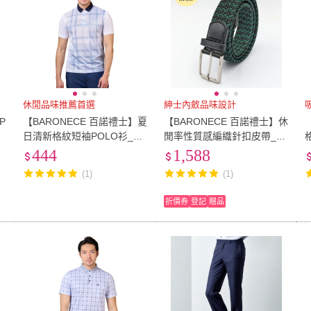
休閒品味推薦首選
紳士內斂品味設計
P
【BARONECE 百諾禮士】夏
【BARONECE 百諾禮士】休
日清新格紋短袖POLO衫_灰
閒率性質感編織針扣皮帶_黑
白(1228201-90)
綠(623016)
(
444
1,588
(1)
(1)
折價券
登記
贈品