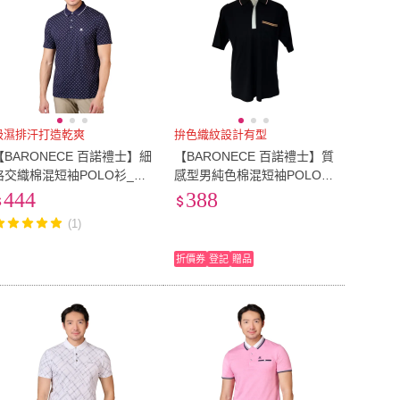
吸濕排汗打造乾爽
拚色織紋設計有型
【BARONECE 百諾禮士】細
【BARONECE 百諾禮士】質
格交織棉混短袖POLO衫_藍
感型男純色棉混短袖POLO衫
1238261-38)
_黑(704761-15)
444
388
(1)
折價券
登記
贈品