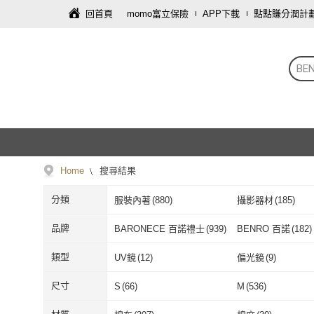
回首頁
momo富立保險
APP下載
點點賺分潤計
BE
Home
搜尋結果
分類
服裝內著
(
880
)
攝影器材
(
185
)
品牌
BARONECE 百諾禮士
(
939
)
BENRO 百諾
(
182
)
BARONECE 百諾禮
(
939
)
BENRO 百諾
(
類型
UV鏡
(
12
)
偏光鏡
(
9
)
士
UV鏡
(
12
)
偏光鏡
(
9
)
尺寸
S
(
66
)
M
(
536
)
S
(
66
)
M
(
536
)