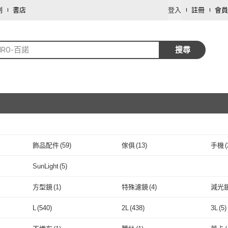
劃
書店
登入
註冊
會員
NRO-百諾
搜尋
飾品配件
(
59
)
傢俱
(
13
)
手機
(
取消
SunLight
(
5
)
取消
182
)
SunLight
(
5
)
方型鏡
(
1
)
特殊濾鏡
(
4
)
減光
取消
方型鏡
(
1
)
特殊濾鏡
(
4
)
L
(
540
)
2L
(
438
)
3L
(
5
)
取消
L
(
540
)
2L
(
438
)