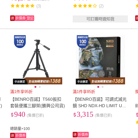
(3)
(2)
速
折價券
登記
可訂購時通知我
滿1件享95折
滿1件享85折
專
【BENRO百諾】T560扳扣
【BENRO百諾】可調式減光
)
套裝便攜三腳架(勝興公司貨)
鏡 SHD NDX-HD LIMIT ULC
A WMC -77mm(勝興公司貨)
(
940
3,315
(售價已折)
(售價已折)
總銷量>100
速
折價券
速
折價券