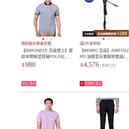
簡約設計修身剪裁
滿1件享88折
【BARONECE 百諾禮士】菱
【BENRO 百諾】A38FDS2
紋休閒棉混短袖POLO衫_黑
RO 油壓雲台單腳架套組(勝
(1238259-38)
興公司貨)
980
4,576
(售價已折)
登記
贈品
速
折價券
登記