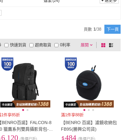
321
)
29腰(74公分)
(
2
)
選更多
4
)
嫘縈
(
24
)
Free
(
321
)
29腰(74公分)
(
2
)
86公分)
(
178
)
35腰(89公分)
(
192
)
萊卡
(
4
)
嫘縈
(
24
)
2
)
其它
(
94
)
34腰(86公分)
(
178
)
35腰(89公分)
(
192
)
102公分)
(
74
)
41腰(104公分)
(
62
)
皮革
(
2
)
其它
(
94
)
13
)
頁數
1
/
38
下一頁
40腰(102公分)
(
74
)
41腰(104公分)
(
62
)
m
(
1
)
52mm
(
1
)
其他
(
13
)
券
快速到貨
超商取貨
0利率
展開
棋
條
46mm
(
1
)
52mm
(
1
)
m
(
5
)
77mm
(
10
)
品有量
有影片
電視購物
盤
列
到付款
超商付款
5
式
式
72mm
(
5
)
77mm
(
10
)
38
(
7
)
以上
1
及以上
15
(
2
)
38
(
7
)
滿1件享85折
滿1件享88折
【BENRO百諾】FALCON-8
【BENRO 百諾】濾鏡收納包
00 獵鷹系列雙肩攝影背包-黑
FB95(勝興公司貨)
(勝興公司貨)
6,120
484
(售價已折)
(售價已折)