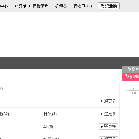
中心
查訂單
追蹤清單
折價券
購物車
登記活動
(
0
)
購物車
2
)
TOP
選更多
選更多
鏡
(
32
)
其他
(
1
)
減光鏡
(
32
)
其他
(
1
)
選更多
4L
(
6
)
3L
(
5
)
4L
(
6
)