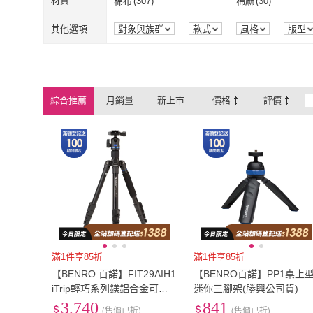
XL
(
226
)
2XL
(
6
)
材質
棉布
(
307
)
棉麻
(
30
)
XL
(
226
)
2XL
(
6
)
30腰(76公分)
(
83
)
31腰(79公分)
(
170
)
棉布
(
307
)
棉麻
(
30
)
尼龍
(
66
)
聚酯纖維
(
526
)
其他選項
對象與族群
款式
風格
版型
30腰(76公分)
(
83
)
31腰(79公分)
(
36腰(91公分)
(
183
)
37腰(94公分)
(
176
)
尼龍
(
66
)
聚酯纖維
(
526
金屬
(
30
)
動物皮革
(
12
)
36腰(91公分)
(
183
)
37腰(94公分)
(
42腰(107公分)
(
58
)
43腰(109公分)
(
38
)
金屬
(
30
)
動物皮革
(
12
)
綜合推薦
月銷量
新上市
價格
評價
42腰(107公分)
(
58
)
43腰(109公分)
55mm
(
1
)
58mm
(
2
)
55mm
(
1
)
58mm
(
2
)
82mm
(
10
)
95mm
(
2
)
82mm
(
10
)
95mm
(
2
)
39
(
13
)
40
(
6
)
39
(
13
)
40
(
6
)
滿1件享85折
滿1件享85折
【BENRO 百諾】FIT29AIH1
【BENRO百諾】PP1桌上
iTrip輕巧系列鎂鋁合金可拆
迷你三腳架(勝興公司貨)
反折式腳架套組(勝興公司貨)
3,740
841
(售價已折)
(售價已折)