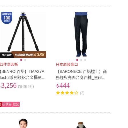
滿1件享88折
日本原裝進口
【BENRO 百諾】TMA27A
【BARONECE 百諾禮士】商
Mach3系列鎂鋁合金攝影三
務經典亮面合身西褲_黑(612
腳架(勝興公司貨)
105-11)
3,256
444
(售價已折)
(2)
速
折價券
登記