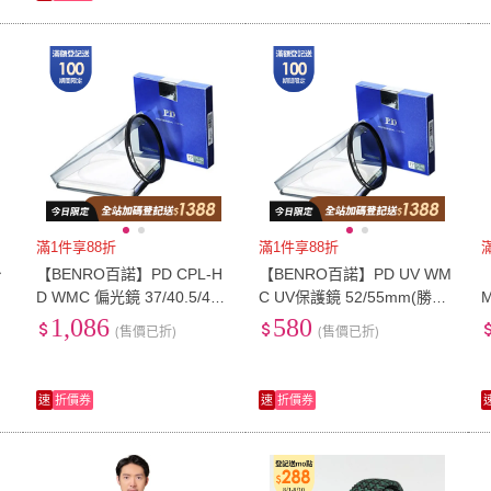
滿1件享88折
滿1件享88折
台
【BENRO百諾】PD CPL-H
【BENRO百諾】PD UV WM
D WMC 偏光鏡 37/40.5/43m
C UV保護鏡 52/55mm(勝興
m(勝興公司貨)
公司貨)
1,086
580
(售價已折)
(售價已折)
速
折價券
速
折價券