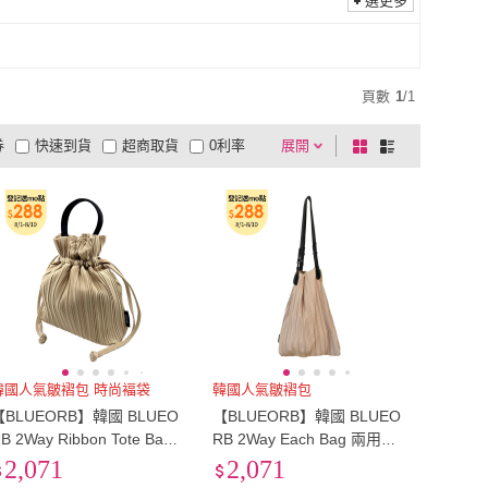
選更多
頁數
1
/
1
券
快速到貨
超商取貨
0利率
展開
棋
條
品有量
有影片
電視購物
盤
列
到付款
超商付款
5
式
式
以上
1
及以上
韓國人氣皺褶包 時尚褔袋
韓國人氣皺褶包
【BLUEORB】韓國 BLUEO
【BLUEORB】韓國 BLUEO
B 2Way Ribbon Tote Bag
RB 2Way Each Bag 兩用皺
時尚褔袋造型托特包 肩背包
褶托特包 肩背包-內附收納袋
2,071
2,071
(香檳金)
(香檳金)