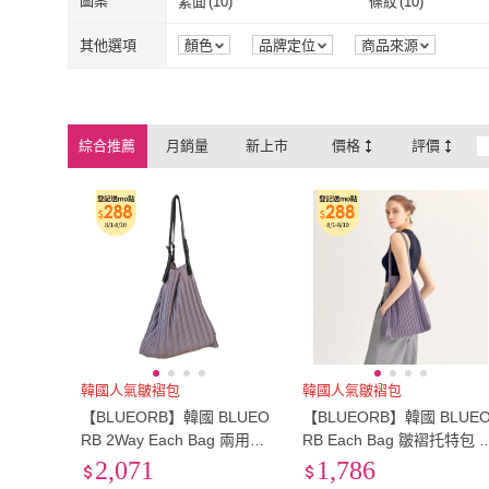
圖案
素面
(
10
)
條紋
(
10
)
素面
(
10
)
條紋
(
10
)
其他選項
顏色
品牌定位
商品來源
綜合推薦
月銷量
新上市
價格
評價
韓國人氣皺褶包
韓國人氣皺褶包
【BLUEORB】韓國 BLUEO
【BLUEORB】韓國 BLUE
RB 2Way Each Bag 兩用皺
RB Each Bag 皺褶托特包 
褶托特包 肩背包-內附收納袋
背包-內附收納袋(薰衣草灰)
2,071
1,786
(薰衣草灰)