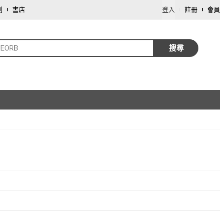
劃
書店
登入
註冊
會員
UEORB
搜尋
取消
取消
取消
取消