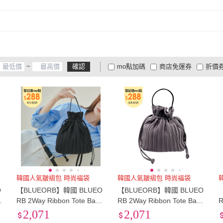
~
確認
mo點加碼
商店免運券
折價
大家電安心配
大家電快配
商
低溫宅配
定期配/分次配
貨
4
及以上
3
及以上
2
及
韓國人氣皺褶包 時尚褔袋
韓國人氣皺褶包 時尚褔袋
O
【BLUEORB】韓國 BLUEO
【BLUEORB】韓國 BLUEO
肩
RB 2Way Ribbon Tote Bag
RB 2Way Ribbon Tote Bag
R
時尚褔袋造型托特包 肩背包
時尚褔袋造型托特包 肩背包
2,071
2,071
(酷炫黑)
(薰衣草灰)