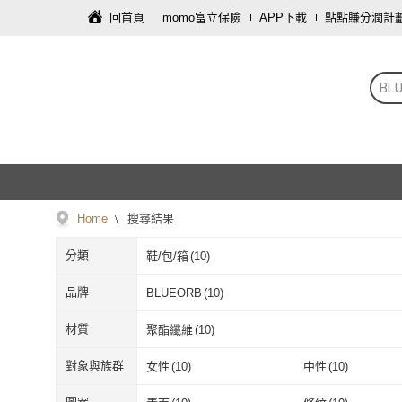
回首頁
momo富立保險
APP下載
點點賺分潤計
BL
Home
搜尋結果
分類
鞋/包/箱
(
10
)
品牌
BLUEORB
(
10
)
BLUEORB
(
10
)
材質
聚酯纖維
(
10
)
聚酯纖維
(
10
)
對象與族群
女性
(
10
)
中性
(
10
)
女性
(
10
)
中性
(
10
)