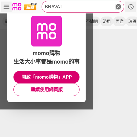
BRAVAT
蓮蓬頭
融宜
龍頭
新月
除氯
茶白
不鏽鋼
浴用
面盆
瑞恩
momo購物
生活大小事都是momo的事
開啟「momo購物」APP
繼續使用網頁版