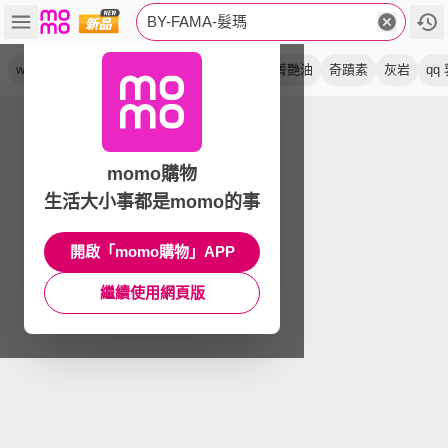
BY-FAMA-髮瑪
wondher
立坽
洗髮精
小安瓶
護髮
菁艷油
奇蹟素
灰岩
qq
momo購物
生活大小事都是momo的事
開啟「momo購物」APP
繼續使用網頁版