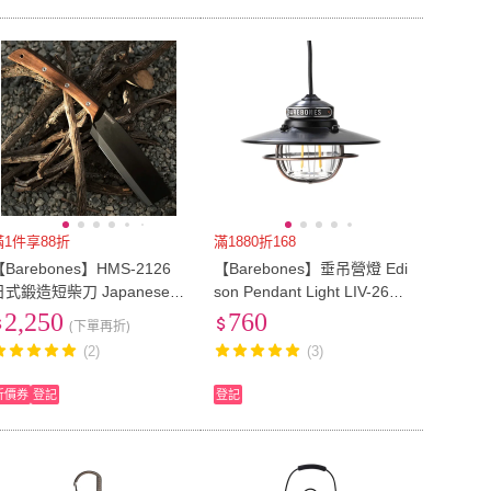
滿1件享88折
滿1880折168
Barebones】HMS-2126
【Barebones】垂吊營燈 Edi
日式鍛造短柴刀 Japanese N
son Pendant Light LIV-264.
ta Hatchet(刀子 斧頭 戶外
266.268(燈具、USB充電、
2,250
760
(下單再折)
野營)
照明設備)
(2)
(3)
折價券
登記
登記