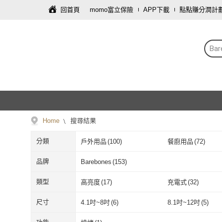
回首頁
momo富立保險
APP下載
點點賺分潤計
Bar
Home
搜尋結果
分類
戶外用品
(
100
)
餐廚用品
(
72
)
品牌
Barebones
(
153
)
Barebones
(
153
)
類型
高亮度
(
17
)
充電式
(
32
)
高亮度
(
17
)
充電式
(
32
)
手持式
(
25
)
吊掛式
(
32
)
尺寸
4.1吋~8吋
(
6
)
8.1吋~12吋
(
5
)
手持式
(
25
)
吊掛式
(
32
)
淺盤
(
10
)
深盤
(
1
)
4.1吋~8吋
(
6
)
8.1吋~12吋
(
5