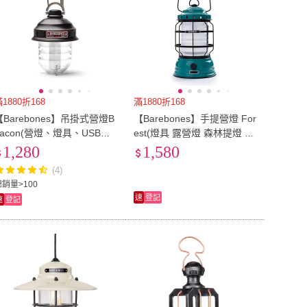
1880折168
滿1880折168
【Barebones】吊掛式營燈B
【Barebones】手提營燈 For
eacon(營燈、燈具、USB充
est(燈具 露營燈 森林提燈 照
電、照明設備)
明設備)
1,280
1,580
(4)
總銷量>100
速
登記
速
登記