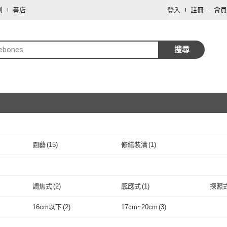
劃
書店
登入
註冊
會員
ebones
搜尋
園藝
(
15
)
修繕裝潢
(
1
)
取消
取消
調焦式
(
2
)
感應式
(
1
)
探照
取消
調焦式
(
2
)
感應式
(
1
)
座式
(
20
)
飯碗
(
5
)
拉麵
16cm以下
(
2
)
17cm~20cm
(
3
)
座式
(
20
)
飯碗
取消
(
5
)
水果刀
(
1
)
削皮刀
(
2
)
剁刀/
)
16cm以下
(
2
)
17cm~20cm
(
3
)