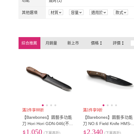
功能
燒烤
(
1
)
淺盤
(
10
)
深盤
(
1
)
折疊
(
1
)
燒烤
(
1
)
其他選項
材質
容量
適用於
款式
折疊
(
1
)
綜合推薦
月銷量
新上市
價格
評價
滿1件享88折
滿1件享9折
【Barebones】園藝多功能
【Barebones】園藝多功能
刀 Hori Hori GDN-046(不鏽
刀 NO.6 Field Knife HMS-
鋼、挖掘刀、園藝刀)
07(不鏽鋼、挖掘刀、園藝
1,050
2,340
(下單再折)
(下單再折)