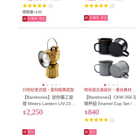
刀)
(3)
(2)
總銷量>100
速
折價券
登記
速
折價券
登記
19世紀老式燈，復刻經典造型
時尚復古風設計，複合異材質工藝
【Barebones】迷你礦工提
【Barebones】CKW-356 
燈 Miners Lantern LIV-230
瑯杯組 Enamel Cup Set / 1
(露營提燈 復古手提燈 復古
oz(琺瑯杯 琺瑯馬克杯 露營
2,250
840
油燈 礦工燈)
鋼杯 陶瓷杯 咖啡杯牛奶杯)
(1)
速
登記
速
登記