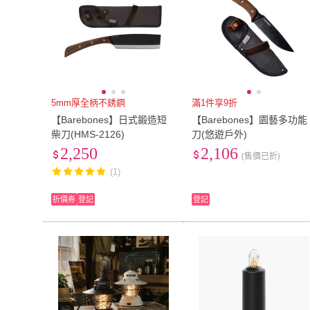
5mm厚全柄不銹鋼
滿1件享9折
【Barebones】日式鍛造短
【Barebones】園藝多功能
柴刀(HMS-2126)
刀(悠遊戶外)
2,250
2,106
(售價已折)
(1)
折價券
登記
登記