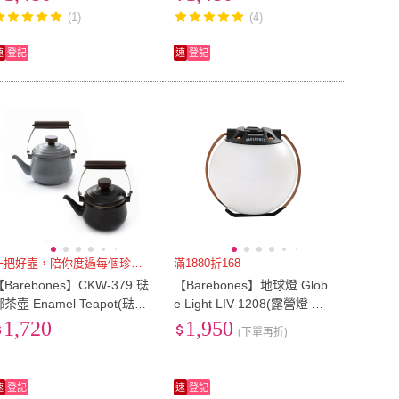
充電 照明設備)
(1)
(4)
速
登記
速
登記
一把好壺，陪你度過每個珍貴時刻
滿1880折168
【Barebones】CKW-379 琺
【Barebones】地球燈 Glob
瑯茶壺 Enamel Teapot(琺瑯
e Light LIV-1208(露營燈 裝
壺 煮水壺 直火燒水壺 咖啡
飾燈 旅遊 閱讀燈 燈具)
1,720
1,950
(下單再折)
壺 戶外露營)
速
登記
速
登記