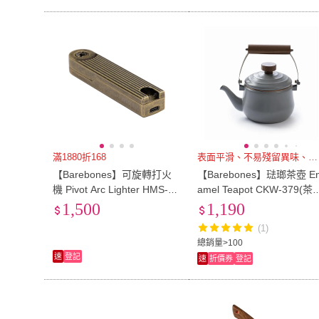
滿1880折168
表面平滑、不易殘留異味、好清理
【Barebones】可旋轉打火
【Barebones】琺瑯茶壺 E
機 Pivot Arc Lighter HMS-21
amel Teapot CKW-379(茶
45(露營 手持 生火 起火 點火
具、煮水壺、露營炊具)
1,500
1,190
烤肉 燒烤)
(1)
總銷量>100
速
登記
速
折價券
登記