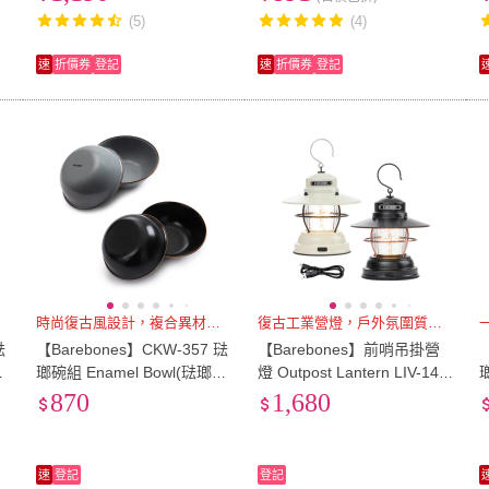
剪、樹枝剪)
(5)
(4)
速
折價券
登記
速
折價券
登記
時尚復古風設計，複合異材質工藝
復古工業營燈，戶外氛圍質感首選
琺
【Barebones】CKW-357 琺
【Barebones】前哨吊掛營
4
瑯碗組 Enamel Bowl(琺瑯碗
燈 Outpost Lantern LIV-140
琺瑯飯碗 露營吃飯碗 搪瓷碗
LIV-141 吊掛露營燈 USB氛
870
1,680
點心碗沙拉碗)
圍燈 復古工業風桌燈
速
登記
登記