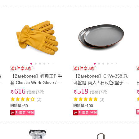
滿1件享88折
滿1件享88折
n
【Barebones】經典工作手
【Barebones】CKW-358 琺
【
套 Classic Work Glove / 原
瑯盤組-兩入 / 石灰色(盤子
色-黃(防刺傷 牛皮手套 園藝
餐盤 餐具 備料盤)
a
616
519
(售價已折)
(售價已折)
手套)
(2)
(3)
總銷量>50
總銷量>100
速
折價券
登記
速
折價券
登記