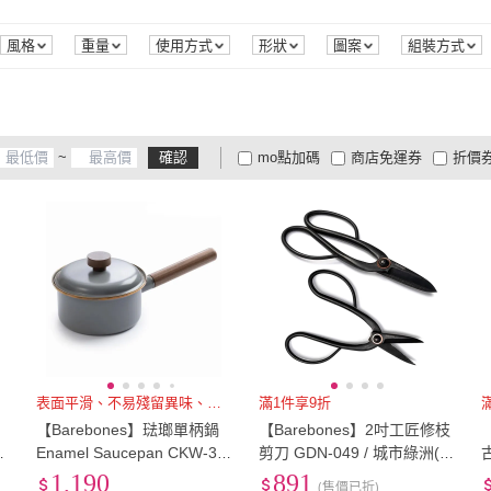
水果刀
(
1
)
削皮刀
(
2
)
風格
重量
使用方式
形狀
圖案
組裝方式
~
確認
mo點加碼
商店免運券
折價
大家電安心配
大家電快配
商
低溫宅配
定期配/分次配
貨
4
及以上
3
及以上
2
及
表面平滑、不易殘留異味、好清理
滿1件享9折
滿
【Barebones】琺瑯單柄鍋
【Barebones】2吋工匠修枝
21
Enamel Saucepan CKW-37
剪刀 GDN-049 / 城市綠洲(不
7(鍋具、湯鍋、露營炊具)
鏽鋼剪刀、園藝剪刀、花
1,190
891
(售價已折)