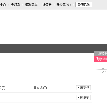
中心
查訂單
追蹤清單
折價券
購物車
登記活動
(
0
)
購物車
TOP
選更多
式
(
2
)
直立式
(
7
)
探照式
(
2
)
直立式
(
7
)
碗/碗公
(
4
)
沙拉碗
(
4
)
選更多
拉麵碗/碗公
(
4
)
沙拉碗
(
4
)
菜刀
(
2
)
主廚刀/三德刀/切刀
(
2
)