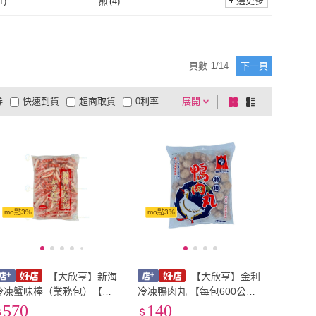
50g
(
1
)
200g以上
(
1
)
選更多
1
)
煎
(
4
)
101-150g
(
1
)
200g以上
(
1
)
鍋物
(
1
)
煎
(
4
)
8
)
煮食
(
8
)
頁數
1
/
14
下一頁
券
快速到貨
超商取貨
0利率
展開
棋
條
品有量
有影片
電視購物
盤
列
到付款
超商付款
5
式
式
以上
1
及以上
mo點3%
mo點3%
【大欣亨】新海
【大欣亨】金利
冷凍蟹味棒（業務包）【每
冷凍鴨肉丸 【每包600公
包3公斤】B005022
克】B222003
570
140