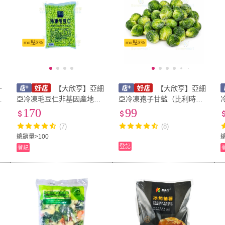
mo點3%
mo點3%
一
【大欣亨】亞細
【大欣亨】亞細
公
亞冷凍毛豆仁非基因產地：
亞冷凍孢子甘藍（比利時）
台灣 每包1公斤裝B090015
｜500公克｜比利時進口｜大
170
99
欣亨｜B090065
(7)
(8)
總銷量>100
總
登記
登記