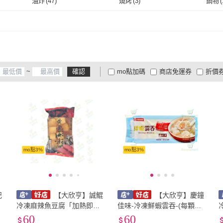
2500g~3000g
(
3
)
3000g以上
(
2
)
101-1
油炸
(
47
)
燒烤
(
3
)
鍋物
(
(
5
)
2500g~3000g
(
3
)
3000g以上
(
2
)
油炸
(
47
)
燒烤
(
3
)
微波
(
6
)
即食
(
5
)
煮食
(
微波
(
6
)
即食
(
5
)
~
確認
mo點加碼
商店免運券
折價
大家電安心配
大家電快配
商
低溫宅配
定期配/分次配
貨
4
及以上
3
及以上
2
及
mo點3%
mo點3%
記
【大欣亨】誠鯤
【大欣亨】慶鐘
燒
冷凍麻辣魚豆腐「加熱即
佳味-冷凍鮮蝦雲吞-(每顆約1
5
食」【每包300公克】B1733
8公克*10粒 / 每盒180公克)
60
60