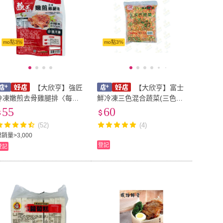
mo點3%
mo點3%
【大欣亨】強匠
【大欣亨】富士
冷凍嫩煎去骨雞腿排〈每包
鮮冷凍三色混合蔬菜(三色豆)
單片210公克〉B008047(氣
*產地台灣【1公斤裝】 B301
55
60
炸)
003
(52)
(4)
銷量>3,000
登記
登記