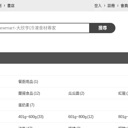
劃
書店
登入
註冊
會員
newmart-大欣亨|冷凍食材專家
搜尋
餐廚用品
(
1
)
取消
蘭揚食品
(
12
)
瓜瓜園
(
2
)
紅龍
(
取消
蘭揚食品
(
12
)
瓜瓜園
(
2
)
蛋奶素
(
7
)
取消
蛋奶素
(
7
)
401g~600g
(
33
)
601g~800g
(
12
)
801g
取消
9
)
401g~600g
(
33
)
601g~800g
(
12
)