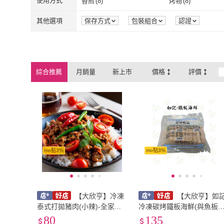
1500g~2000g
(
12
)
2000g~2500g
(
5
)
使用方式
香煎
(
8
)
烤物
(
8
)
1500g~2000g
(
12
)
2000g~2500g
香煎
(
8
)
烤物
(
8
)
水煮
(
4
)
蒸煮
(
6
)
其他選項
保存方式
包裝組合
認證
水煮
(
4
)
蒸煮
(
6
)
綜合推薦
月銷量
新上市
價格
評價
mo點3%
mo點3%
【大欣亨】冷凍
【大欣亨】如
泰式打拋豬肉(小辣)-全家冷
冷凍碳烤鐵板海鮮(與魚板
凍一箱最多裝28包＃須充分
相似，顏色較深) / 每支約4
80
135