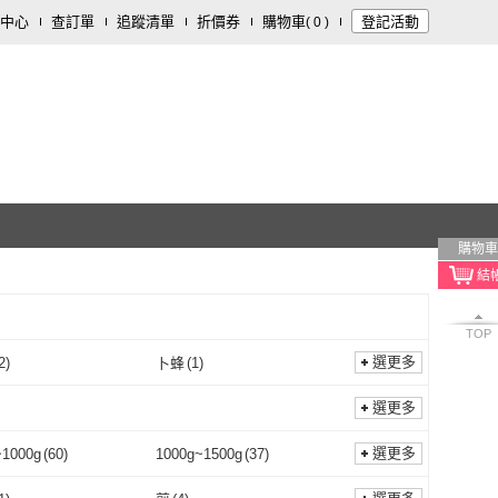
中心
查訂單
追蹤清單
折價券
購物車
登記活動
(
0
)
購物車
TOP
選更多
2
)
卜蜂
(
1
)
紅龍
(
2
)
卜蜂
(
1
)
選更多
選更多
~1000g
(
60
)
1000g~1500g
(
37
)
801g~1000g
(
60
)
1000g~1500g
(
37
)