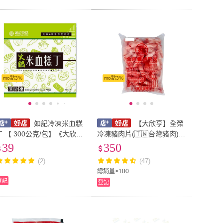
mo點3%
mo點3%
如記冷凍米血糕
【大欣亨】全榮
丁 【 300公克/包】《大欣
冷凍豬肉片(🇹🇼台灣豬肉)
亨》B019002-2
無保水劑每包1公斤裝B0800
39
350
38(#原料肉#火鍋料)
(2)
(47)
總銷量>100
登記
登記