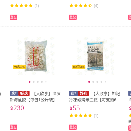
0
02
B106028
(1)
(4)
登記
登記
mo點3%
mo點3%
海
【大欣亨】冷凍
【大欣亨】如記
B
新海魚餃【每包1公斤裝】B0
冷凍碳烤米血糕【每支約60
05031
公克*5入裝/每包300公克】B
230
55
019034
(1)
登記
登記