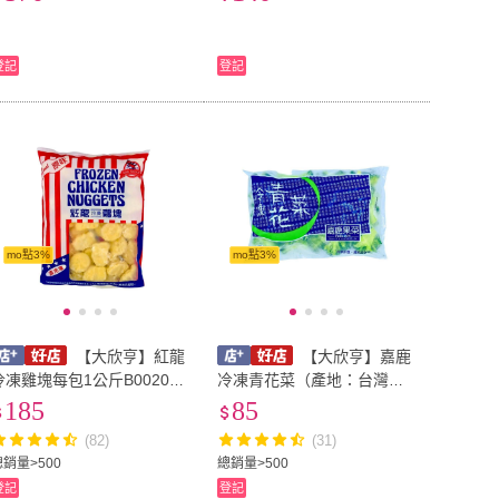
登記
登記
mo點3%
mo點3%
【大欣亨】紅龍
【大欣亨】嘉鹿
冷凍雞塊每包1公斤B002001
冷凍青花菜（產地：台灣）-
(#氣炸#經典)
宅配一箱最多裝15包《每包1
185
85
公斤B115007(急速冷凍)
(82)
(31)
總銷量>500
總銷量>500
登記
登記