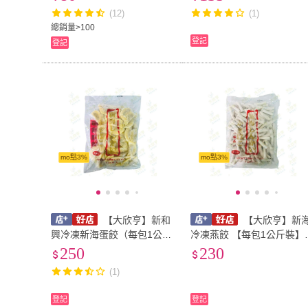
加熱食用【每包300公克】B
公克*10入裝/每包450公克B
(12)
(1)
351007
19007
總銷量>100
登記
登記
mo點3%
mo點3%
【大欣亨】新和
【大欣亨】新
興冷凍新海蛋餃（每包1公斤
冷凍燕餃 【每包1公斤裝】
裝）B005029
005030
250
230
(1)
登記
登記