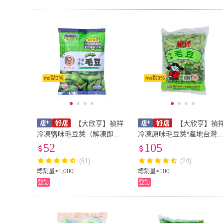
mo點3%
mo點3%
【大欣亨】禎祥
【大欣亨】禎
冷凍鹽味毛豆莢（解凍即
冷凍原味毛豆莢*產地台灣
食）新舊包裝交替〈每包0.4
〈每包1公斤裝〉B013013
52
105
公斤〉B013029(飯前小菜)
(解凍即食)
(61)
(24)
總銷量>1,000
總銷量>100
登記
登記