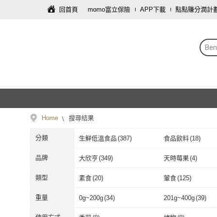
回首頁
momo富立保險
APP下載
點點賺分潤計
Be
Home
搜尋結果
分類
生鮮低溫食品
(
387
)
食品飲料
(
18
)
品牌
大欣亨
(
349
)
天時莓果
(
4
)
大欣亨
(
349
)
天時莓果
(
4
)
海揚鮮物
(
4
)
類型
素食
(
20
)
葷食
(
125
)
海揚鮮物
(
4
)
素食
(
20
)
葷食
(
125
)
重量
0g~200g
(
34
)
201g~400g
(
39
)
0g~200g
(
34
)
201g~400g
(
3