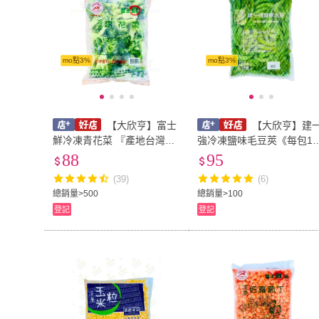
mo點3%
mo點3%
【大欣亨】富士
【大欣亨】建
鮮冷凍青花菜 『產地台灣』
強冷凍鹽味毛豆莢《每包1
每包1公斤B301008(急速冷
斤》B080117(急速冷凍)
88
95
凍)
(39)
(6)
總銷量>500
總銷量>100
登記
登記