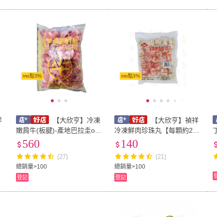
mo點3%
mo點3%
祥
【大欣亨】冷凍
【大欣亨】禎祥
嫩肩牛(板腱)-產地巴拉圭or
冷凍鮮肉珍珠丸【每顆約25
澳洲-（牛肉片）#原形肉
公克*約30入*每包750公克】
560
140
【每包1公斤裝】《大欣亨》
B013006
(27)
(21)
B080039
總銷量>100
總銷量>100
登記
登記