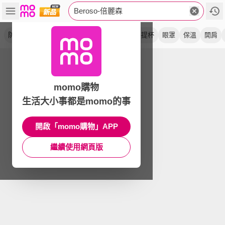
Beroso-倍麗森
防鼾
護頸
束腹
挺胸
防駝
益眠
手提杯
眼罩
保溫
開肩
momo購物
生活大小事都是momo的事
開啟「momo購物」APP
繼續使用網頁版