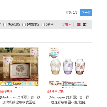
頁數
1
/
2
下一頁
券
快速到貨
超商取貨
0利率
展開
棋
條
品有量
有影片
電視購物
盤
列
到付款
超商付款
5
式
式
以上
1
及以上
最高享88折
滿1件享82折
【Madiggan 貝斯麗】買一送
【Madiggan 貝斯麗】買一送
一 玫瑰彩繪玻璃橫式圓弧相
一 玫瑰彩繪橢圓花瓶(粉紅