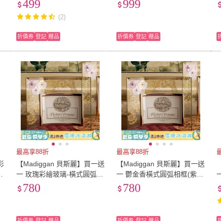
(紫色)
盆(紫色)
499
999
(2)
折價券
登記
贈品
折價券
登記
贈品
最高享88折
最高享88折
彩
【Madiggan 貝斯麗】買一送
【Madiggan 貝斯麗】買一送
一 玫瑰彩繪玻璃-橫式圓弧相
一 鬱金香橫式圓弧相框(紫紅
框(金黃色)
色)
780
780
折價券
登記
贈品
折價券
登記
贈品