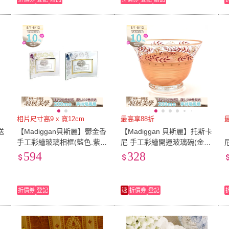
相片尺寸高9 x 寬12cm
最高享88折
送
【Madiggan貝斯麗】鬱金香
【Madiggan 貝斯麗】托斯卡
碗
手工彩繪玻璃相框(藍色.紫紅
尼 手工彩繪開運玻璃碗(金
可選)
紅、金綠可選)
594
328
折價券
登記
速
折價券
登記