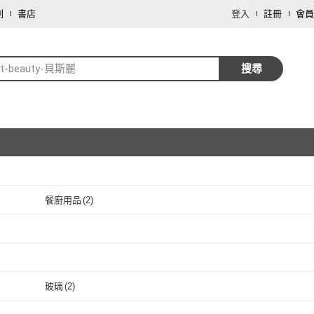
劃
書店
登入
註冊
會員
st-beauty-貝斯麗
搜尋
餐廚用品
(
2
)
取消
取消
取消
玻璃
(
2
)
取消
玻璃
(
2
)