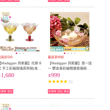
最高折500
最高享88折
【Madiggan 貝斯麗】托斯卡
【Madiggan 貝斯麗】買一送
尼 手工彩繪玻璃高架碗(金
一 鬱金香彩繪開運玻璃碗盆
紅.金綠可選)
(紫紅色)
1,680
999
(1)
折價券
登記
折價券
登記
贈品