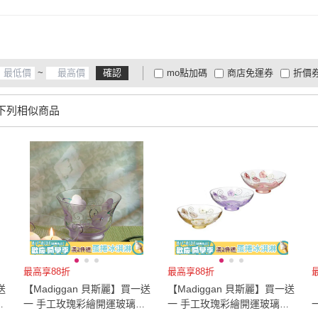
~
確認
mo點加碼
商店免運券
折價
大家電安心配
大家電快配
商
低溫宅配
定期配/分次配
貨
下列相似商品
4
及以上
3
及以上
2
及
最高享88折
最高享88折
送
【Madiggan 貝斯麗】買一送
【Madiggan 貝斯麗】買一送
金
一 手工玫瑰彩繪開運玻璃碗
一 手工玫瑰彩繪開運玻璃碗