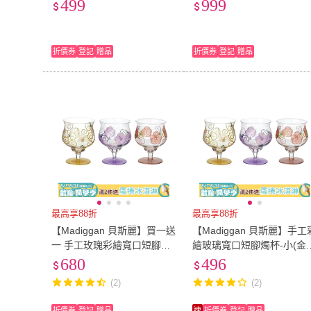
色)
黃色)
499
999
折價券
登記
贈品
折價券
登記
贈品
最高享88折
最高享88折
【Madiggan 貝斯麗】買一送
【Madiggan 貝斯麗】手工
一 手工玫瑰彩繪寬口短腳燭
繪玻璃寬口短腳燭杯-小(金
杯(紫色)
色、紫色、粉紅)
680
496
(2)
(2)
折價券
登記
贈品
速
折價券
登記
贈品