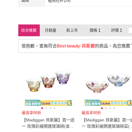
圖案
植物花卉
(
29
)
植物花卉
(
29
)
綜合推薦
月銷量
新上市
價格
評價
很抱歉，查無符合
Best-beauty-貝斯麗
的商品，為您推薦
最高享88折
最高享88折
【Madiggan 貝斯麗】買一送
【Madiggan 貝斯麗】買一
一 玫瑰彩繪開運玻璃碗(金黃
一 玫瑰彩繪開運玻璃碗盆(