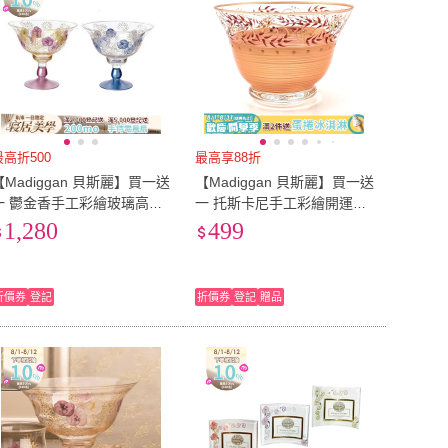
最高折500
最高享88折
【Madiggan 貝斯麗】買一送
【Madiggan 貝斯麗】買一送
一 鬱金香手工彩繪玻璃高架
一 托斯卡尼手工彩繪開運玻
碗(湛藍色)
璃碗(金紅色)
1,280
499
折價券
登記
折價券
登記
贈品