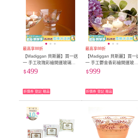
最高享88折
最高享88折
【Madiggan 貝斯麗】買一送
【Madiggan 貝斯麗】買一
一 手工玫瑰彩繪開運玻璃碗
一 手工鬱金香彩繪開運玻
(粉紅色)
碗(湛藍色)
499
999
折價券
登記
贈品
折價券
登記
贈品