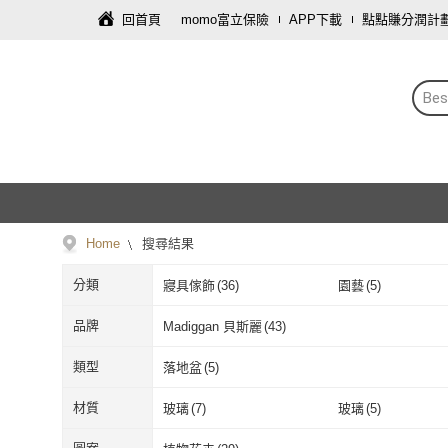
回首頁
momo富立保險
APP下載
點點賺分潤計
Be
Home
搜尋結果
分類
寢具傢飾
(
36
)
園藝
(
5
)
品牌
Madiggan 貝斯麗
(
43
)
Madiggan 貝斯麗
(
43
)
類型
落地盆
(
5
)
落地盆
(
5
)
材質
玻璃
(
7
)
玻璃
(
5
)
玻璃
(
7
)
玻璃
(
5
)