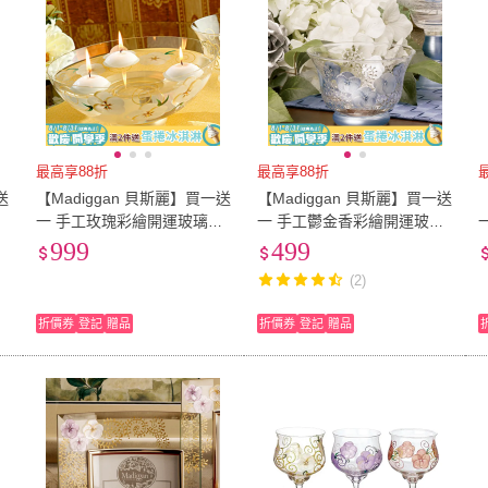
最高享88折
最高享88折
送
【Madiggan 貝斯麗】買一送
【Madiggan 貝斯麗】買一送
璃
一 手工玫瑰彩繪開運玻璃碗
一 手工鬱金香彩繪開運玻璃
盆(粉紅色)
碗(湛藍色)
999
499
(2)
折價券
登記
贈品
折價券
登記
贈品