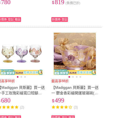
框(紫色)
色)
780
819
(售價已折)
折價券
登記
贈品
折價券
登記
最高享88折
最高享88折
【Madiggan 貝斯麗】買一送
【Madiggan 貝斯麗】買一送
一手工玫瑰彩繪寬口短腳燭
一 鬱金香彩繪開運玻璃碗(紫
杯(金黃色)
紅色)
680
499
(2)
(3)
折價券
登記
贈品
折價券
登記
贈品