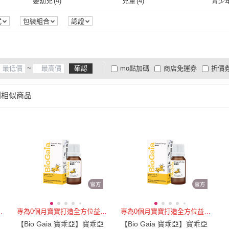
嬰幼兒
(
4
)
兒童
(
4
)
青少
嬰幼兒
(
4
)
兒童
(
4
)
女性
(
1
)
男性
(
1
)
中性
(
式
包裝組合
認證
女性
(
1
)
男性
(
1
)
~
確認
mo點加碼
商店免運券
折價
大家電安心配
大家電快配
商
低溫宅配
定期配/分次配
貨
列相似商品
4
及以上
3
及以上
2
及
造全方位益生菌
專為0個月寶寶打造全方位益生菌
專為0個月寶寶打造全方位益生菌
【Bio Gaia 寶乖亞】寶乖亞
【Bio Gaia 寶乖亞】寶乖亞