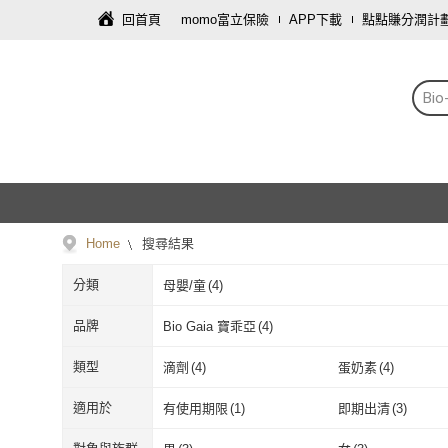
回首頁
momo富立保險
APP下載
點點賺分潤計
Bi
Home
搜尋結果
分類
母嬰/童
(
4
)
品牌
Bio Gaia 寶乖亞
(
4
)
Bio Gaia 寶乖亞
(
4
)
類型
滴劑
(
4
)
蛋奶素
(
4
)
滴劑
(
4
)
蛋奶素
(
4
)
適用於
有使用期限
(
1
)
即期出清
(
3
)
有使用期限
(
1
)
即期出清
(
3
)