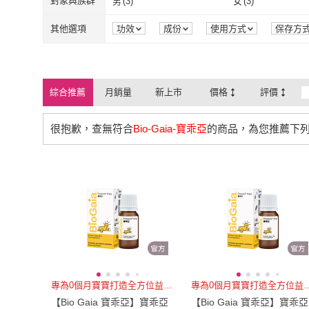
對象與族群
男
(
3
)
女
(
3
)
男
(
3
)
女
(
3
)
銀髮族
(
3
)
孕婦
(
3
)
其他選項
功效
成份
使用方式
保存方
銀髮族
(
3
)
孕婦
(
3
)
綜合推薦
月銷量
新上市
價格
評價
很抱歉，查無符合
Bio-Gaia-寶乖亞
的商品，為您推薦下
專為0個月寶寶打造全方位益生菌
專為0個月寶寶打
【Bio Gaia 寶乖亞】寶乖亞
【Bio Gaia 寶乖亞】寶乖亞