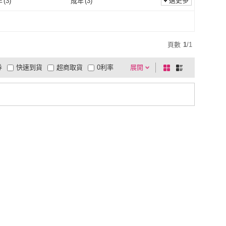
選更多
年
(
3
)
成年
(
3
)
青少年
(
3
)
成年
(
3
)
3
)
中性
(
3
)
頁數
1
/
1
券
快速到貨
超商取貨
0利率
展開
棋
條
品有量
有影片
電視購物
盤
列
到付款
超商付款
5
式
式
以上
1
及以上