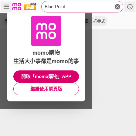
Blue-Point
套組
大力鉗
扣環鉗
彈簧鉗
鉗子
精密
折疊式
momo購物
生活大小事都是momo的事
開啟「momo購物」APP
繼續使用網頁版