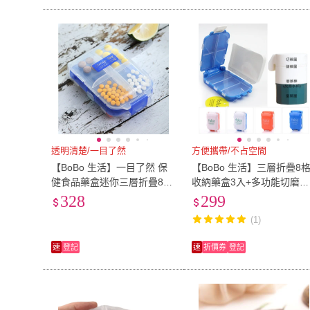
透明清楚/一目了然
方便攜帶/不占空間
【BoBo 生活】一目了然 保
【BoBo 生活】三層折疊8
健食品藥盒迷你三層折疊8格
收納藥盒3入+多功能切磨藥
收納/小物收納工具盒(4入)
器1入(隨機色)
328
299
(1)
速
登記
速
折價券
登記