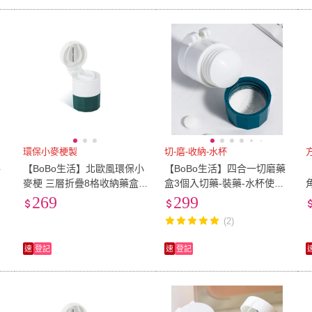
環保小麥梗製
切-磨-收納-水杯
格
【BoBo生活】北歐風環保小
【BoBo生活】四合一切磨藥
麥梗 三層折疊8格收納藥盒4
盒3個入切藥-裝藥-水杯使用-
入 有影片 北歐風環保小麥梗
磨粉(隨機色)
269
299
(隨機色)
(2)
速
登記
速
登記