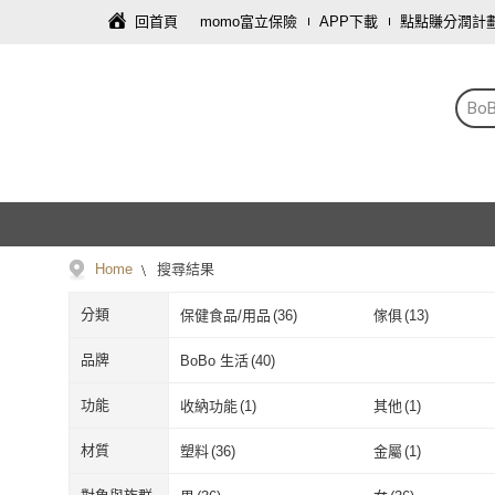
回首頁
momo富立保險
APP下載
點點賺分潤計
Bo
Home
搜尋結果
分類
保健食品/用品
(
36
)
傢俱
(
13
)
品牌
BoBo 生活
(
40
)
BoBo 生活
(
40
)
功能
收納功能
(
1
)
其他
(
1
)
收納功能
(
1
)
其他
(
1
)
材質
塑料
(
36
)
金屬
(
1
)
塑料
(
36
)
金屬
(
1
)