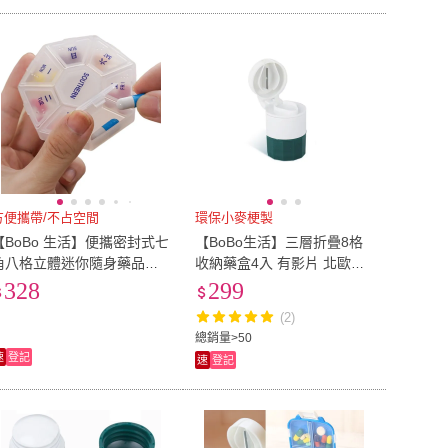
方便攜帶/不占空間
環保小麥梗製
【BoBo 生活】便攜密封式七
【BoBo生活】三層折疊8格
角八格立體迷你隨身藥品藥
收納藥盒4入 有影片 北歐風
丸收納小藥盒多功能飾品收
環保小麥梗(隨機色)
328
299
納盒(5個入)
(2)
總銷量>50
速
登記
速
登記