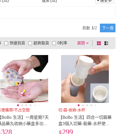
選更多
年
(
32
)
成年
(
32
)
青少年
(
32
)
成年
(
32
)
頁數
1
/
2
下一頁
券
快速到貨
超商取貨
0利率
展開
棋
條
品有量
有影片
電視購物
盤
列
到付款
超商付款
5
式
式
以上
1
及以上
方便攜帶/不占空間
切-磨-收納-水杯
【BoBo 生活】一周星期7天
【BoBo 生活】四合一切磨藥
藥品藥丸收納小藥盒多功能
盒3個入切藥-裝藥-水杯使用-
飾品收納盒(5個入)
磨粉(隨機色)
328
299