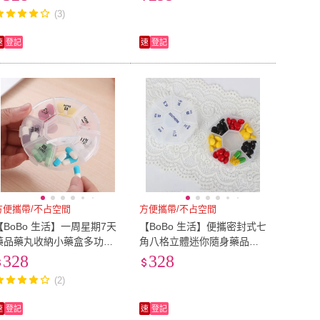
(3)
速
登記
速
登記
方便攜帶/不占空間
方便攜帶/不占空間
【BoBo 生活】一周星期7天
【BoBo 生活】便攜密封式七
藥品藥丸收納小藥盒多功能
角八格立體迷你隨身藥品藥
飾品收納盒(5個入)
丸收納小藥盒多功能飾品收
328
328
納盒(5個入)
(2)
速
登記
速
登記