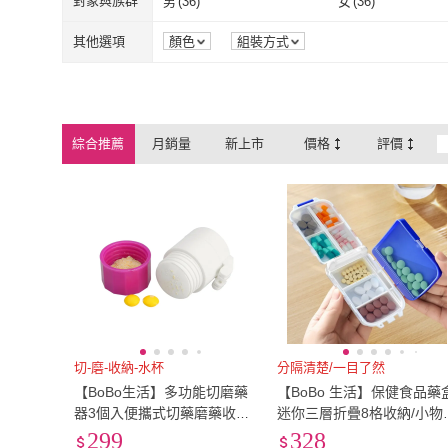
對象與族群
男
(
36
)
女
(
36
)
男
(
36
)
女
(
36
)
銀髮族
(
34
)
孕婦
(
32
)
其他選項
顏色
組裝方式
銀髮族
(
34
)
孕婦
(
32
)
綜合推薦
月銷量
新上市
價格
評價
切-磨-收納-水杯
分隔清楚/一目了然
【BoBo生活】多功能切磨藥
【BoBo 生活】保健食品藥
器3個入便攜式切藥磨藥收納
迷你三層折疊8格收納/小物
藥盒(隨機色)
收納工具盒(4入)
299
328