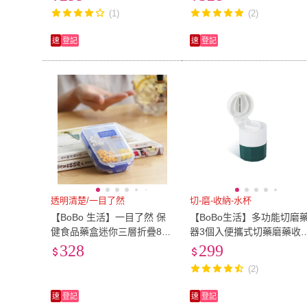
(1)
(2)
速
登記
速
登記
透明清楚/一目了然
切-磨-收納-水杯
【BoBo 生活】一目了然 保
【BoBo生活】多功能切磨
健食品藥盒迷你三層折疊8格
器3個入便攜式切藥磨藥收
收納/小物收納工具盒(4入)
藥盒(隨機色)
328
299
(2)
速
登記
速
登記