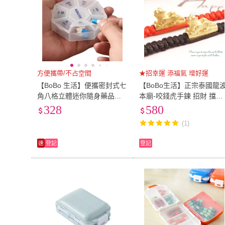
方便攜帶/不占空間
★招幸運 添福氣 增好運
【BoBo 生活】便攜密封式七
【BoBo生活】正宗泰國龍
角八格立體迷你隨身藥品藥
本廟-咬錢虎手鍊 招財 擋煞
丸收納小藥盒多功能飾品收
防小人 經文手環(貔貅)
328
580
納盒(5個入)
(1)
速
登記
登記