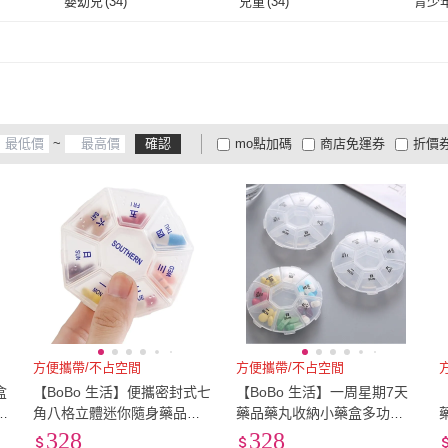
嬰幼兒
(
34
)
兒童
(
34
)
青少
嬰幼兒
(
34
)
兒童
(
34
)
~
確認
mo點加碼
商店免運券
折價
大家電安心配
大家電快配
商
低溫宅配
定期配/分次配
貨
4
及以上
3
及以上
2
及
方便攜帶/不占空間
方便攜帶/不占空間
盒
【BoBo 生活】便攜密封式七
【BoBo 生活】一周星期7天
角八格立體迷你隨身藥品藥
藥品藥丸收納小藥盒多功能
丸收納小藥盒多功能飾品收
飾品收納盒(5個入)
328
328