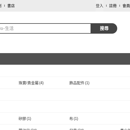
劃
書店
登入
註冊
會員
Bo-生活
搜尋
珠寶/貴金屬
(
4
)
飾品配件
(
1
)
取消
取消
取消
矽膠
(
1
)
布
(
1
)
取消
矽膠
(
1
)
布
(
1
)