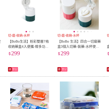
切-磨-收納-水杯
切-磨-收納-水杯
波
【BoBo生活】粉彩雙層7格
【BoBo 生活】四合一切磨藥
收納藥盒4入便攜-贈多功能
盒3個入切藥-裝藥-水杯使用-
切磨藥器(隨機色)
磨粉(隨機色)
299
299
速
登記
速
登記