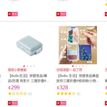
納盒(5個入)
速
登記
速
登記
環保小麥梗製
分隔清楚/一目了然
藥
【BoBo生活】保健食品/藥
【BoBo 生活】保健食品藥盒
納
品/防潮 有影片 三層折疊8格
迷你三層折疊8格收納/小物
收納藥盒4入北歐風環保小麥
收納工具盒(4入)
299
328
梗(隨機色)
(1)
(1)
速
登記
速
登記