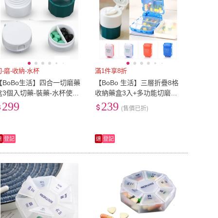
切-磨-收納-水杯
滿1件享8折
【BoBo生活】四合一切磨藥
【BoBo 生活】三層折疊8格
盒3個入切藥-裝藥-水杯使用-
收納藥盒3入+多功能切磨藥
磨粉(隨機色)
器1入(隨機色)
299
239
(售價已折)
速
登記
速
登記