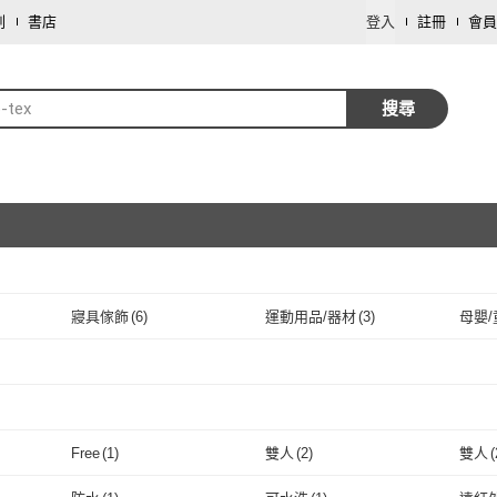
劃
書店
登入
註冊
會員
o-tex
搜尋
寢具傢飾
(
6
)
運動用品/器材
(
3
)
母嬰/
取消
取消
取消
Free
(
1
)
雙人
(
2
)
雙人
(
取消
Free
(
1
)
雙人
(
2
)