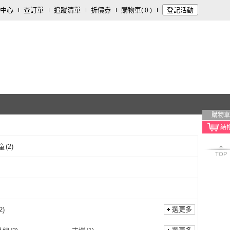
中心
查訂單
追蹤清單
折價券
購物車
登記活動
(
0
)
購物車
童
(
2
)
TOP
選更多
2
)
雙人
(
2
)