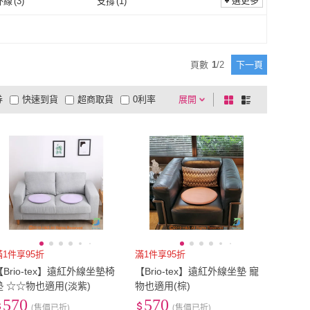
選更多
外線
(
3
)
支撐
(
1
)
遠紅外線
(
3
)
支撐
(
1
)
頁數
1
/
2
下一頁
券
快速到貨
超商取貨
0利率
展開
棋
條
品有量
有影片
電視購物
盤
列
到付款
超商付款
5
式
式
以上
1
及以上
滿1件享95折
滿1件享95折
【Brio-tex】遠紅外線坐墊椅
【Brio-tex】遠紅外線坐墊 寵
墊 ☆☆物也適用(淡紫)
物也適用(棕)
570
570
(售價已折)
(售價已折)