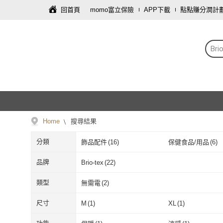
回首頁
momo富立保險
APP下載
點點賺分潤計
Bri
Home
搜尋結果
分類
飾品配件
(
16
)
保健食品/用品
(
6
)
品牌
Brio-tex
(
22
)
Brio-tex
(
22
)
類型
無需電
(
2
)
無需電
(
2
)
尺寸
M
(
1
)
XL
(
1
)
M
(
1
)
XL
(
1
)