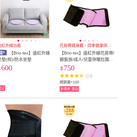
遠紅外線功能
花房帶隨身戴、四季健康保安泰
【Brio-tex】遠紅外線
【Brio-tex】遠紅外線花房帶/
坐墊(棕)/防水坐墊
銀髮族/成人/兒童保暖肚圍(X
L)
600
750
(13)
總銷量>100
登記
折價券
登記