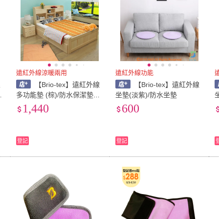
遠紅外線涼暖兩用
遠紅外線功能
線
【Brio-tex】遠紅外線
【Brio-tex】遠紅外線
竉
多功能墊 (棕)/防水保潔墊竉
坐墊(淡紫)/防水坐墊
物也適用
1,440
600
登記
登記