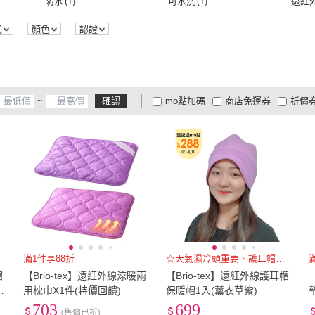
防水
(
1
)
可水洗
(
1
)
遠紅
防水
(
1
)
可水洗
(
1
)
單溫控
(
2
)
式
顏色
認證
單溫控
(
2
)
~
確認
mo點加碼
商店免運券
折價
大家電安心配
大家電快配
商
低溫宅配
定期配/分次配
貨
4
及以上
3
及以上
2
及
滿1件享88折
☆天氣濕冷頭重要、護耳帽陪你渡
帽
【Brio-tex】遠紅外線涼暖兩
【Brio-tex】遠紅外線護耳帽
用枕巾X1件(特價回饋)
保暖帽1入(薰衣草紫)
護
703
699
(售價已折)