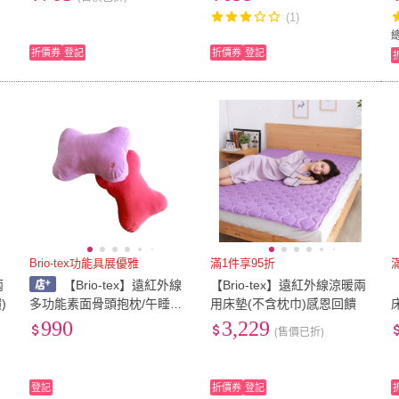
(1)
折價券
登記
折價券
登記
Brio-tex功能具展優雅
滿1件享95折
兩
【Brio-tex】遠紅外線
【Brio-tex】遠紅外線涼暖兩
)
多功能素面骨頭抱枕/午睡枕/
用床墊(不含枕巾)感恩回饋
抬腿枕(紫色/蜜桃紅)任選一
990
3,229
(售價已折)
入
登記
折價券
登記