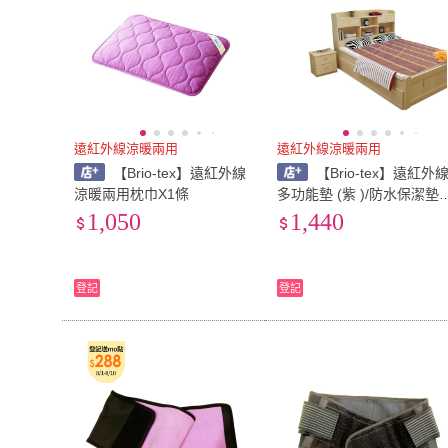
遠紅外線涼暖兩用
遠紅外線涼暖兩用
【Brio-tex】遠紅外線
【Brio-tex】遠紅外
涼暖兩用枕巾X1條
多功能墊 (紫 )/防水保潔墊
物也適用
1,050
1,440
登記
登記