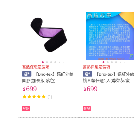
蓄熱保暖是強項
蓄熱保暖是強項
【Brio-tex】遠紅外線
【Brio-tex】遠紅外
圍脖(加長版 紫色)
護耳帽任選1入(尊榮灰/蜜
紅/薰衣草紫)
699
699
(1)
登記
登記