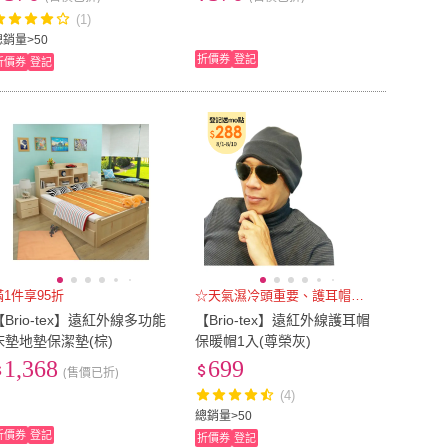
(1)
總銷量>50
折價券
登記
折價券
登記
滿1件享95折
☆天氣濕冷頭重要、護耳帽陪你渡
【Brio-tex】遠紅外線多功能
【Brio-tex】遠紅外線護耳帽
床墊地墊保潔墊(棕)
保暖帽1入(尊榮灰)
1,368
699
(售價已折)
(4)
總銷量>50
折價券
登記
折價券
登記