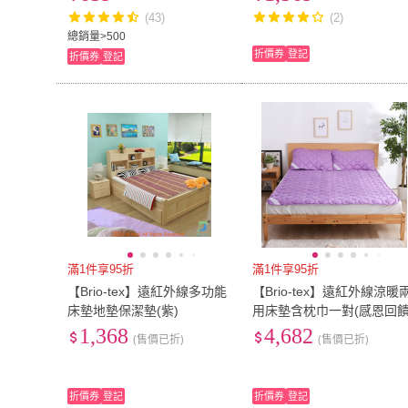
腕/手腕/腳腕1入(促銷活動)
(43)
(2)
總銷量>500
折價券
登記
折價券
登記
滿1件享95折
滿1件享95折
【Brio-tex】遠紅外線多功能
【Brio-tex】遠紅外線涼暖
床墊地墊保潔墊(紫)
用床墊含枕巾一對(感恩回饋
1,368
4,682
(售價已折)
(售價已折)
折價券
登記
折價券
登記