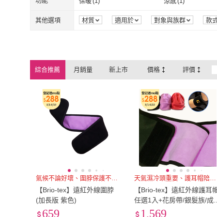
功能
保暖
(
1
)
涼感
(
1
)
保暖
(
1
)
涼感
(
1
)
可水洗
(
1
)
防側翻
(
1
)
其他選項
材質
適用於
對象與族群
款
可水洗
(
1
)
防側翻
(
1
)
綜合推薦
月銷量
新上市
價格
評價
氣候不論好壞、圍脖保護不分四季
天氣濕冷頭重要、護耳帽陪你渡寒
【Brio-tex】遠紅外線圍脖
【Brio-tex】遠紅外線護耳
(加長版 紫色)
任選1入+花房帶/銀髮族/成
人/兒童保暖肚圍任選1入+
659
1,569