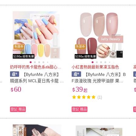
免運券
免運券
奶呼呼的馬卡龍色系🍰甜心百搭
小紅書熱銷最新果凍玉脂色
【ByfunMe 八方米】
【ByfunMe 八方米】B
精選系列 MCL夏日馬卡龍 指
F浪漫玫瑰 光撩甲油膠 果凍
甲油膠 凝膠 美甲光撩膠 甲
佳人 光撩膠彩色膠裸色膠彩
60
39
起
油膠 美甲材料 NailsMall
色膠裸色膠B07 NC純色光撩
(1)
膠甲油膠NailsMall
M
登記
贈品
登記
贈品