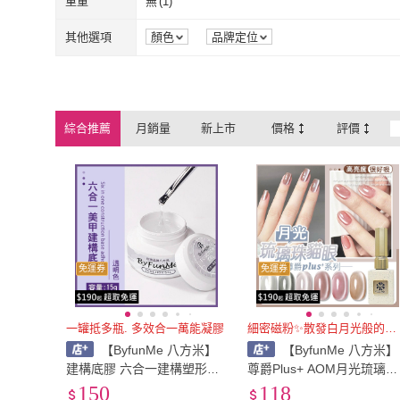
重量
無
(
1
)
無
(
1
)
其他選項
顏色
品牌定位
綜合推薦
月銷量
新上市
價格
評價
免運券
免運券
一罐抵多瓶. 多效合一萬能凝膠
細密磁粉✨散發白月光般的光芒
【ByfunMe 八方米】
【ByfunMe 八方米】
建構底膠 六合一建構塑形底
尊爵Plus+ AOM月光琉璃珠
膠 流平塑型膠 多功能 基礎
貓眼膠 甲油膠 美甲凝膠光
150
118