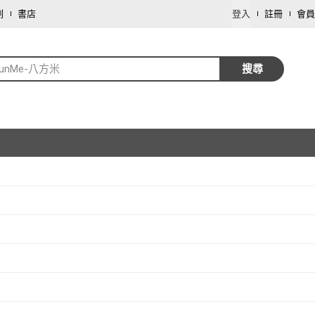
劃
書店
登入
註冊
會員
funMe-八方米
搜尋
取消
取消
取消
取消