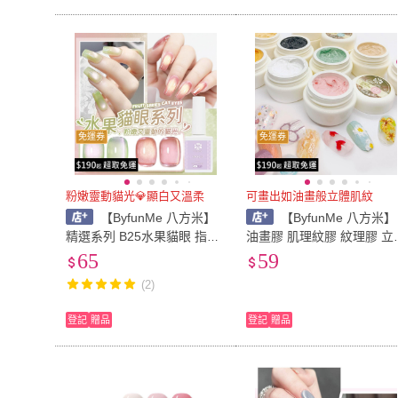
免運券
免運券
粉嫩靈動貓光💎顯白又溫柔
可畫出如油畫般立體肌紋
【ByfunMe 八方米】
【ByfunMe 八方米】
精選系列 B25水果貓眼 指甲
油畫膠 肌理紋膠 紋理膠 立
油膠 貓眼凝膠 美甲光撩膠
體造型膠 浮雕膠 石膏膠 彩
65
59
甲油膠 美甲材料 NailsMall
繪凝膠美甲材料NailsMall
(2)
登記
贈品
登記
贈品