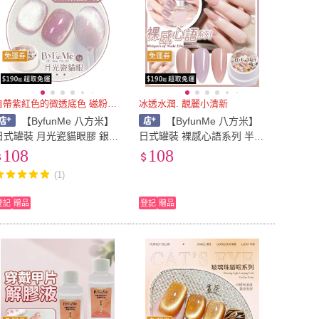
免運券
免運券
自帶紫紅色的微透底色 磁粉細膩
冰透水潤. 靚麗小清新
【ByfunMe 八方米】
【ByfunMe 八方米】
日式罐裝 月光瓷貓眼膠 銀櫻
日式罐裝 裸感心語系列 半透
夢境貓眼 人氣貓眼膠 美甲凝
裸色 人氣輕霧裸色 彩色光撩
108
108
 美甲材料 NailsMall
美甲凝膠 美甲材料 NailsMall
(1)
登記
贈品
登記
贈品