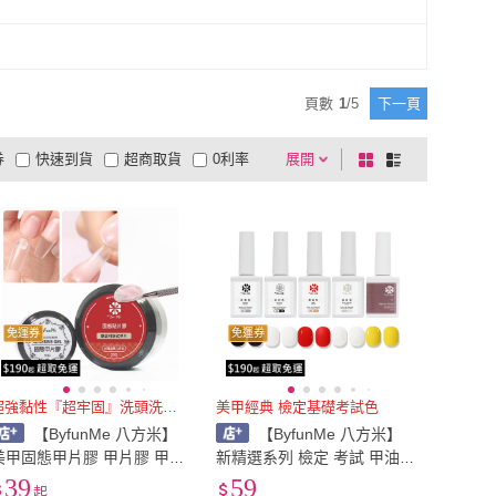
頁數
1
/
5
下一頁
券
快速到貨
超商取貨
0利率
展開
棋
條
品有量
有影片
電視購物
盤
列
到付款
超商付款
5
式
式
以上
1
及以上
免運券
免運券
超強黏性『超牢固』洗頭洗澡不掉
美甲經典 檢定基礎考試色
【ByfunMe 八方米】
【ByfunMe 八方米】
美甲固態甲片膠 甲片膠 甲片
新精選系列 檢定 考試 甲油
黏合膠 甲片凝膠 可拆卸式黏
膠 永恆經典色 檢定色 基礎
39
59
起