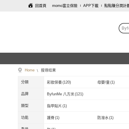
回首頁
momo富立保險
APP下載
點點賺分潤計
By
Home
搜尋結果
分類
彩妝保養
(
120
)
母嬰/童
(
1
)
品牌
ByfunMe 八方米
(
121
)
ByfunMe 八方米
(
121
)
類型
指甲貼片
(
1
)
指甲貼片
(
1
)
功能
護脊
(
1
)
防潑水
(
1
)
護脊
(
1
)
防潑水
(
1
)