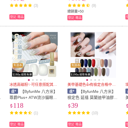
l
美甲材料NailsMall
加固膠 平衡劑 固定劑 防翹
(3)
(9)
劑 NailsMall
s
總銷量>50
登記
贈品
登記
贈品
免運券
免運券
冰透高磁粉✨可任意搭配其他底色
美甲基礎色👍有檢定合格中文標
【ByfunMe 八方米】
【ByfunMe 八方米】
晶
尊爵Plus+ ATW流沙貓眼膠
檢定色 延禧 莫蘭迪甲油膠
式
甲油膠 美甲凝膠光撩膠甲油
光撩膠美甲凝膠指甲油彩繪
118
39
a
膠美甲材料NailsMall
膠美甲凝膠指甲油膠E6 Nails
(1)
(10)
Mall
材
登記
贈品
登記
贈品