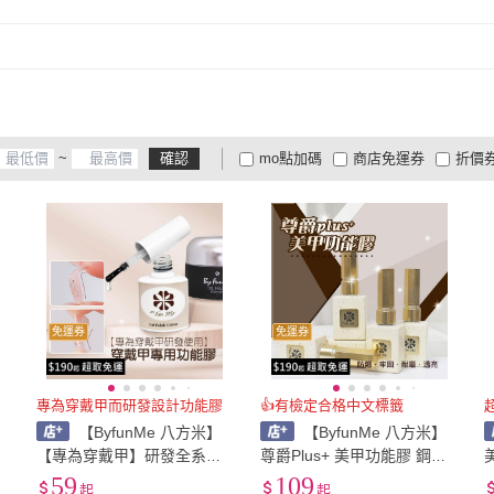
~
確認
mo點加碼
商店免運券
折價
大家電安心配
大家電快配
商
低溫宅配
定期配/分次配
貨
4
及以上
3
及以上
2
及
免運券
免運券
專為穿戴甲而研發設計功能膠
👍有檢定合格中文標籤
【ByfunMe 八方米】
【ByfunMe 八方米】
【專為穿戴甲】研發全系列
尊爵Plus+ 美甲功能膠 鋼化
撩
功能膠 上層 光撩膠甲油膠
上層 磨砂封層 底膠 暈染膠
59
109
起
起