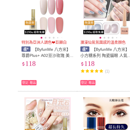
免運券
免運券
特別為亞洲人調色❤️巨顯白
瀰漫仙氣氛圍感的溫柔顏色
【ByfunMe 八方米】
【ByfunMe 八方米】
尊爵Plus+ A02豆沙玫瑰 美
小方糖系列 陶瓷貓眼 人氣
甲凝膠光撩膠甲油膠美甲材
眼膠 晶石貓眼膠 美甲凝膠
118
118
料NailsMall
甲材料 NailsMall
(1)
登記
贈品
登記
贈品