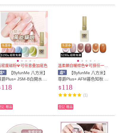
免運券
免運券
高密度磁粉💎可任意疊加底色
溫柔顯白暖棕色💎可搭任一底膠
【ByfunMe 八方米】
【ByfunMe 八方米】
尊爵Plus+ JSM-B白開水 萬
尊爵Plus+ AFM暮色知秋 貓
能貓眼膠 甲油膠 美甲凝膠光
眼膠 甲油膠 美甲凝膠光撩膠
118
118
撩膠 甲油膠 美甲材料 Nails
甲油膠美甲材料 NailsMall
(1)
all
登記
贈品
登記
贈品