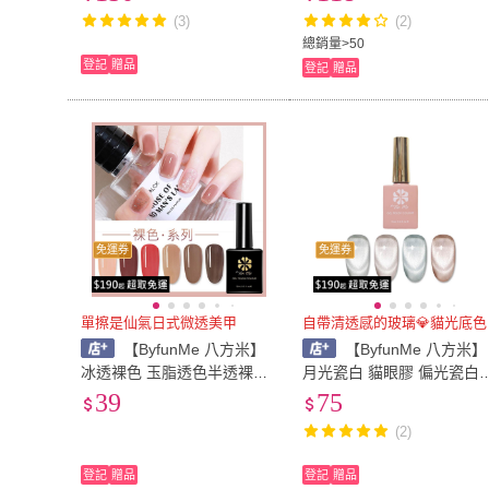
膠 流平加固高透美甲凝膠Nai
膠 甲油膠 美甲材料 NailsMa
(3)
(2)
lsMall
l
總銷量>50
登記
贈品
登記
贈品
免運券
免運券
單擦是仙氣日式微透美甲
自帶清透感的玻璃💎貓光底色
【ByfunMe 八方米】
【ByfunMe 八方米】
冰透裸色 玉脂透色半透裸色
月光瓷白 貓眼膠 偏光瓷白
裸膚色裸粉裸透光撩膠指甲
石貓眼膠 光撩甲油膠可卸
39
75
油凝膠美甲膠A01 A40 Nails
光撩膠 WM美甲材料NailsM
(2)
Mall
ll
登記
贈品
登記
贈品