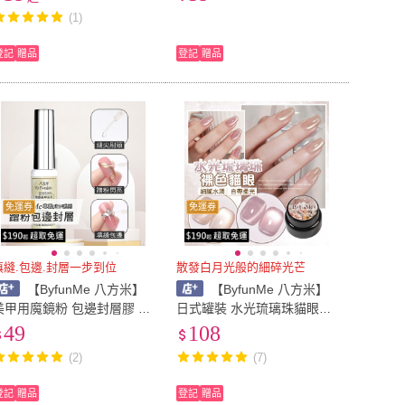
合甲片 甲油膠 美甲貼片 Nail
色 凝膠美甲材料NailsMall
(1)
Mall
登記
贈品
登記
贈品
免運券
免運券
填縫.包邊.封層一步到位
散發白月光般的細碎光芒
【ByfunMe 八方米】
【ByfunMe 八方米】
美甲用魔鏡粉 包邊封層膠 包
日式罐裝 水光琉璃珠貓眼膠
邊膠 細刷毛封層膠 蹭粉專用
鮫人の淚裸色貓眼 人氣貓眼
49
108
超亮光療膠 美甲功能膠美甲
膠 美甲凝膠 美甲材料 Nails
(2)
(7)
料 NailsMall
Mall
登記
贈品
登記
贈品