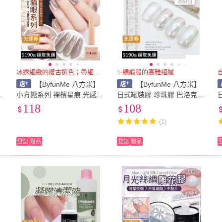
免運券
免運券
冰透細緻的復古選色；帶細碎光芒
✨綢緞般的高雅細膩
【ByfunMe 八方米】
【ByfunMe 八方米】
貓
小方糖系列 裸檳星痕 光感貓
日式罐裝膠 珍珠膠 巴洛克珍
美
眼膠 裸色貓眼 人氣貓眼膠美
珠 螺紋珍珠美甲凝膠美甲材
118
108
甲凝膠美甲材料NailsMall
料NailsMall
膠
(1)
登記
贈品
登記
贈品