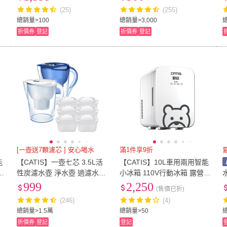
濾水壺 飲水壺 適用brita)
a
(25)
(255)
總銷量>100
總銷量>3,000
折價券
登記
折價券
登記
[一壺送7顆濾芯 ] 安心喝水
滿1件享9折
能
【CATIS】一壺七芯 3.5L活
【CATIS】10L車用兩用智能
性炭濾水壺 淨水壺 過濾水壺
小冰箱 110V行動冰箱 露營
必
送7個濾芯(brita通用水壺 淨
小冰箱(可調溫 外宿小資族必
999
2,250
(售價已折)
水器 過濾水)
備)
(246)
(4)
總銷量>1.5萬
總銷量>50
折價券
登記
登記