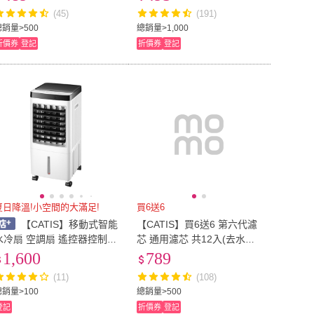
)
(45)
(191)
總銷量>500
總銷量>1,000
折價券
登記
折價券
登記
夏日降溫!小空間的大滿足!
買6送6
【CATIS】移動式智能
【CATIS】買6送6 第六代濾
水冷扇 空調扇 遙控器控制
芯 通用濾芯 共12入(去水垢
(小資族必備 夏日清涼 移動
專家 濾水壺通用)
1,600
789
式冷氣機)
(11)
(108)
總銷量>100
總銷量>500
登記
折價券
登記