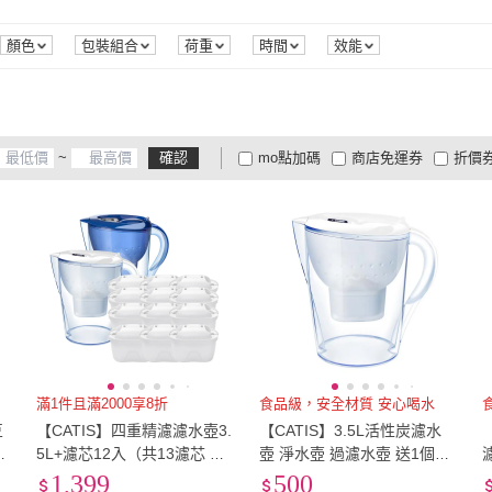
顏色
包裝組合
荷重
時間
效能
~
確認
mo點加碼
商店免運券
折價
大家電安心配
大家電快配
商
低溫宅配
定期配/分次配
貨
4
及以上
3
及以上
2
及
滿1件且滿2000享8折
食品級，安全材質 安心喝水
豆
【CATIS】四重精濾濾水壺3.
【CATIS】3.5L活性炭濾水
約
5L+濾芯12入（共13濾芯 適
壺 淨水壺 過濾水壺 送1個濾
用於Brita）
芯(brita通用水壺 淨水器 過
1,399
500