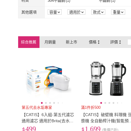
材質
304不鏽鋼
(
1
)
不鏽鋼
(
1
)
304不鏽鋼
(
1
)
不鏽鋼
(
1
)
其他選項
容量
適用於
款式
重量
綜合推薦
月銷量
新上市
價格
評價
第五代去水垢專家
滿1件折500
【CATIS】6入組-第五代濾芯
【CATIS】破壁機 料理機 
通用濾芯 適用於Brita(去水垢
漿機 全自動榨汁機(智能預
專家版 濾水壺通用 第五代)
多功能 全自動調理機)
499
1,699
(售價已折)