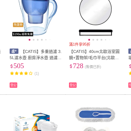
免運券
滿1件享95折
拖
【CATIS】多重過濾 3.
【CATIS】40cm北歐浴室圓
兩
5L濾水壺 廚房淨水壺 過濾水
鏡+置物架/毛巾平台(北歐風
鬆
壺(1壺1濾芯)
圓鏡 簡約浴室鏡 化妝鏡 免
b
505
728
(售價已折)
打孔圓鏡 壁掛式鏡)
(1)
登記
登記