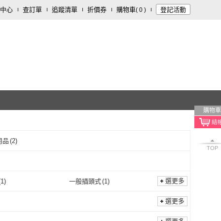
中心
查訂單
追蹤清單
折價券
購物車
登記活動
(
0
)
購物車
用品
(
2
)
TOP
選更多
(
1
)
一般插頭式
(
1
)
110V
(
1
)
一般插頭式
(
1
)
選更多