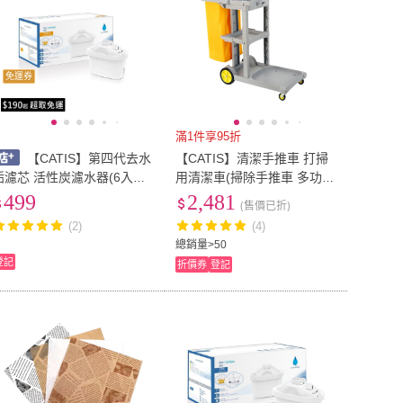
免運券
滿1件享95折
【CATIS】第四代去水
【CATIS】清潔手推車 打掃
垢濾芯 活性炭濾水器(6入組
用清潔車(掃除手推車 多功能
rita通用 適用brita 深層凈
收納 專業清潔車 掃除工具)
499
2,481
(售價已折)
化)
(2)
(4)
總銷量>50
登記
折價券
登記