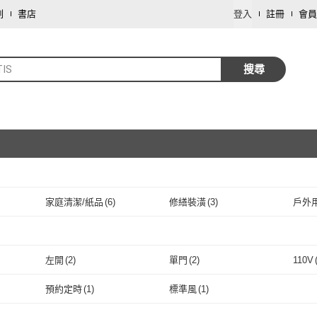
劃
書店
登入
註冊
會員
TIS
搜尋
家庭清潔/紙品
(
6
)
修繕裝潢
(
3
)
戶外
取消
取消
左開
(
2
)
單門
(
2
)
110V
取消
左開
(
2
)
單門
(
2
)
預約定時
(
1
)
標準風
(
1
)
取消
(
1
)
預約定時
(
1
)
標準風
(
1
)