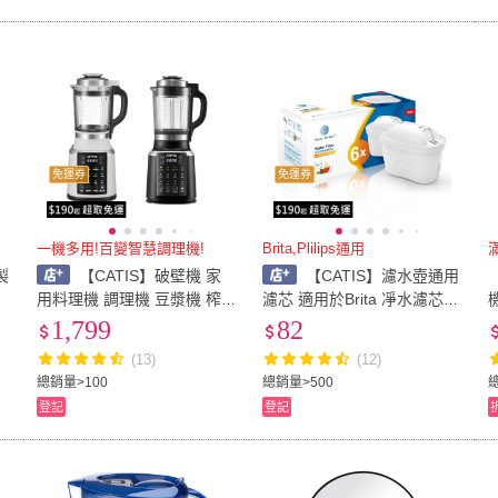
免運券
免運券
一機多用!百變智慧調理機!
Brita,Plilips通用
製
【CATIS】破壁機 家
【CATIS】濾水壺通用
用料理機 調理機 豆漿機 榨
濾芯 適用於Brita 凈水濾芯 1
汁機 果汁機(智能破壁 定時
入(第六代濾芯 去水垢專家
1,799
82
預約 一機多用)
版)
(13)
(12)
總銷量>100
總銷量>500
登記
登記