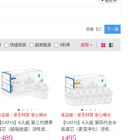
選更多
頁數
1
/
2
下一頁
券
快速到貨
超商取貨
0利率
展開
棋
條
品有量
有影片
電視購物
盤
列
到付款
超商付款
5
式
式
以上
1
及以上
食品級，安全材質 安心喝水
食品級，安全材質 安心喝水
【CATIS】6入組 第三代標準
【CATIS】6入組 第四代去水
濾芯（超強過濾）活性炭濾
垢濾芯（更深淨化）活性炭
水器濾芯(brita通用 適用brit
濾水器(brita通用 適用brita)
489
495