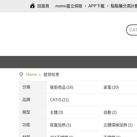
回首頁
momo富立保險
APP下載
點點賺分潤計
CA
Home
搜尋結果
分類
餐廚用品
(
16
)
家電
(
10
)
品牌
CATIS
(
21
)
CATIS
(
21
)
類型
主體
(
3
)
自動
(
2
)
主體
(
3
)
自動
(
2
)
無標記
(
1
)
按鍵式
(
1
)
功能
底盤加熱
(
1
)
立體環繞加熱
(
1
)
無標記
(
1
)
按鍵式
(
1
)
底盤加熱
(
1
)
立體環繞加熱