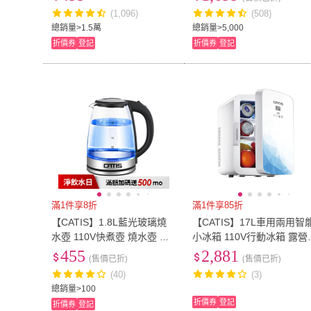
(1,096)
(508)
總銷量>1.5萬
總銷量>5,000
折價券
登記
折價券
登記
滿1件享8折
滿1件享85折
【CATIS】1.8L藍光玻璃燒
【CATIS】17L車用兩用智
水壺 110V快煮壺 燒水壺 熱
小冰箱 110V行動冰箱 露營
水壺 電熱水壺 養生壺 電熱
小冰箱(可調溫 外宿小資族
455
2,881
(售價已折)
(售價已折)
壺(食品級不鏽鋼+高硼硅玻
備)
(40)
(3)
璃)
總銷量>100
折價券
登記
折價券
登記