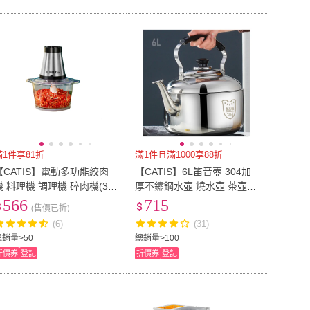
滿1件享81折
滿1件且滿1000享88折
【CATIS】電動多功能絞肉
【CATIS】6L笛音壺 304加
機 料理機 調理機 碎肉機(3L
厚不鏽鋼水壺 燒水壺 茶壺
玻璃碗)
露營壺(6L大容量 自動鳴笛
566
715
(售價已折)
快速導熱)
(6)
(31)
總銷量>50
總銷量>100
折價券
登記
折價券
登記