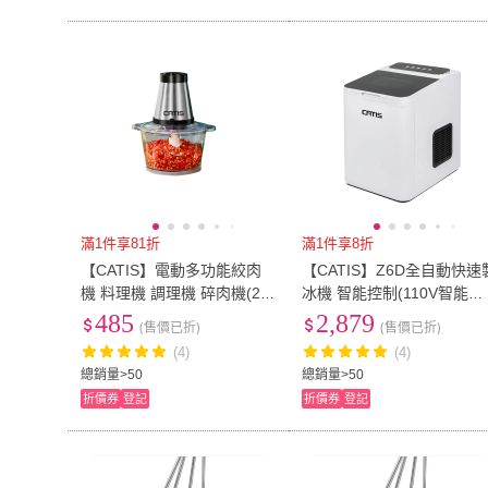
滿1件享81折
滿1件享8折
【CATIS】電動多功能絞肉
【CATIS】Z6D全自動快速
機 料理機 調理機 碎肉機(2L
冰機 智能控制(110V智能製
玻璃碗)
冰機 家用製冰機)
485
2,879
(售價已折)
(售價已折)
(4)
(4)
總銷量>50
總銷量>50
折價券
登記
折價券
登記