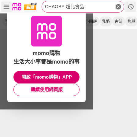
CHAOBY-超比食品
芋頭酥
紫晶酥
流心酥
香芋
酥芙堡
小圓餅
乳酪
古法
焦糖
momo購物
生活大小事都是momo的事
開啟「momo購物」APP
繼續使用網頁版