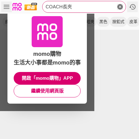
COACH長夾
皮夾
手提帶
手腕式
拉鍊式
型拉鍊
短夾
黑色
按釦式
皮革
momo購物
生活大小事都是momo的事
開啟「momo購物」APP
繼續使用網頁版