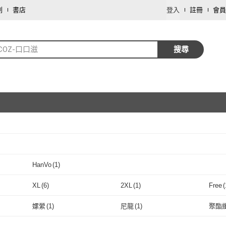
劃
書店
登入
註冊
會員
COZ-口口滋
搜尋
取消
HanVo
(
1
)
取消
(
1
)
HanVo
(
1
)
XL
(
6
)
2XL
(
1
)
Free
(
取消
XL
(
6
)
2XL
(
1
)
29腰(74公分)
(
1
)
30腰(76公分)
(
3
)
31腰(
嫘縈
(
1
)
尼龍
(
1
)
聚酯
3
)
29腰(74公分)
(
1
)
30腰(76公分)
取消
(
3
)
嫘縈
(
1
)
尼龍
(
1
)