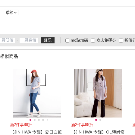
季節
~
確認
mo點加碼
商店免運券
折價
大家電安心配
大家電快配
商
低溫宅配
定期配/分次配
貨
相似商品
4
及以上
3
及以上
2
及
滿2件享88折
滿2件享88折
藍
【JIN HWA 今譁】夏日白藍
【JIN HWA 今譁】OL時尚修