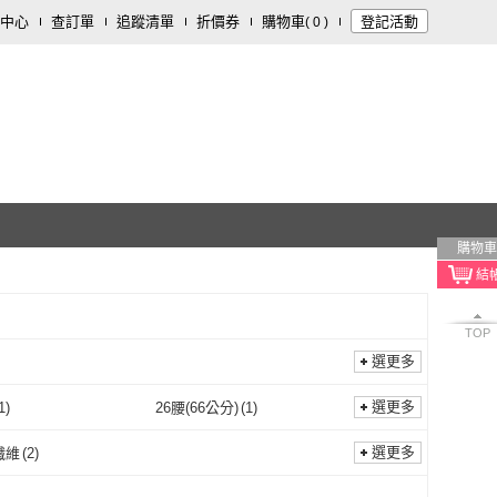
中心
查訂單
追蹤清單
折價券
購物車
登記活動
(
0
)
購物車
TOP
選更多
選更多
1
)
26腰(66公分)
(
1
)
Free
(
1
)
26腰(66公分)
(
1
)
79公分)
(
1
)
32腰(81公分)
(
2
)
選更多
纖維
(
2
)
31腰(79公分)
(
1
)
32腰(81公分)
(
2
)
聚酯纖維
(
2
)