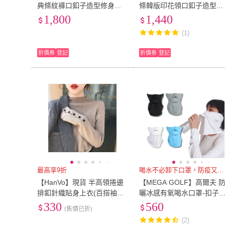
典條紋褲口釦子造型修身顯
條韓版印花領口釦子造型反
瘦保暖八分褲X6301
摺袖修身上衣W6071(韓版
1,800
1,440
花 釦子造型 反摺袖 修身上
(1)
衣)
折價券
登記
折價券
登記
最高享9折
喝水不必卸下口罩，防疫又方便
【HanVo】現貨 半高領捲邊
【MEGA GOLF】高爾夫 
排釦針織貼身上衣(百搭袖口
曬冰感有氧喝水口罩-扣子
釦子設計長袖毛衣打底衫針
UV-509 護頸布(呼吸口罩 
330
560
(售價已折)
織衫 A02-1566)
口口罩 喝水口罩 頸脖面罩)
(2)