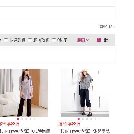
頁數
1
/
1
券
快速到貨
超商取貨
0利率
展開
棋
條
品有量
有影片
電視購物
盤
列
到付款
超商付款
5
式
式
以上
1
及以上
滿2件享88折
滿2件享88折
【JIN HWA 今譁】OL時尚簡
【JIN HWA 今譁】休閒學院