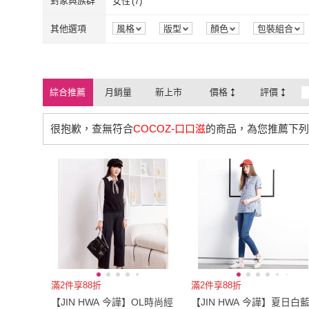
對象與族群
女性
(
7
)
33腰(84公分)
(
1
)
女性
(
7
)
其他選項
風格
版型
顏色
包裝組合
綜合推薦
月銷量
新上市
價格
評價
很抱歉，查無符合
COCOZ-口口滋
的商品，為您推薦下列
滿2件享88折
滿2件享88折
【JIN HWA 今譁】OL時尚經
【JIN HWA 今譁】夏日白