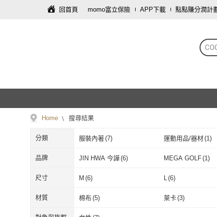
回首頁
momo富立保險
APP下載
點點賺分潤計
CO
Home
搜尋結果
分類
服裝內著
(
7
)
運動用品/器材
(
1
)
品牌
JIN HWA 今譁
(
6
)
MEGA GOLF
(
1
)
JIN HWA 今譁
(
6
)
MEGA GOLF
尺寸
M
(
6
)
L
(
6
)
M
(
6
)
L
(
6
)
27腰(69公分)
(
1
)
28腰(71公分)
(
3
)
材質
棉布
(
5
)
萊卡
(
3
)
27腰(69公分)
(
1
)
28腰(71公分)
(
33腰(84公分)
(
1
)
棉布
(
5
)
萊卡
(
3
)