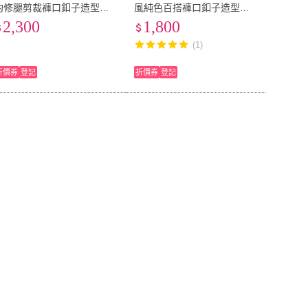
約修腿剪裁褲口釦子造型修
風純色百搭褲口釦子造型修
身喇叭長褲X6091
身八分褲W6201(休閒 學院
2,300
1,800
風 褲口造型 修身 八分褲)
(1)
折價券
登記
折價券
登記