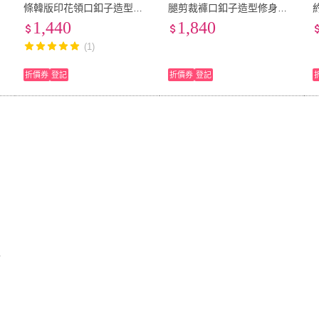
條韓版印花領口釦子造型反
腿剪裁褲口釦子造型修身顯
印
摺袖修身上衣W6071(韓版印
瘦喇叭長褲X6101
1,440
1,840
花 釦子造型 反摺袖 修身上
(1)
衣)
折價券
登記
折價券
登記
防
款
開