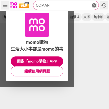
COMAN
單腳架
碳纖維
鋁合金
扳扣式
zero y
旋緊式
支撐
無中軸
momo購物
生活大小事都是momo的事
開啟「momo購物」APP
繼續使用網頁版