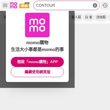
CONTOUR
寬楦款
休閒鞋
穆勒鞋
運動鞋
米白色
懶人鞋
白 紫
涼拖鞋
momo購物
生活大小事都是momo的事
開啟「momo購物」APP
繼續使用網頁版