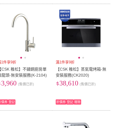
滿1件享9折
滿1件享9折
【CSK 稚松】不鏽鋼廚房單
【CSK 稚松】蒸氣電烤箱-無
槍龍頭-無安裝服務(K-2104)
安裝服務(CK2020)
3,960
38,610
(售價已折)
(售價已折)
折價券
登記
折價券
登記
贈險