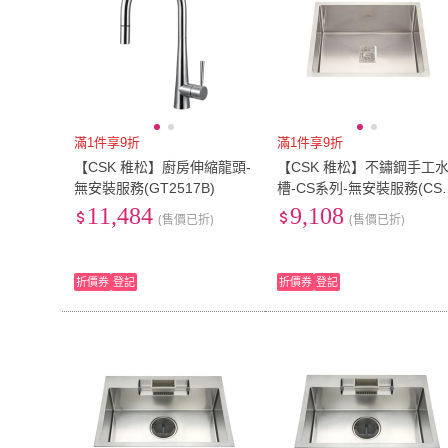
滿1件享9折
滿1件享9折
【CSK 稚松】廚房伸縮龍頭-
【CSK 稚松】不鏽鋼手工
無安裝服務(GT2517B)
槽-CS系列-無安裝服務(CS
CS5447)
11,484
9,108
(售價已折)
(售價已折)
折價券
登記
折價券
登記