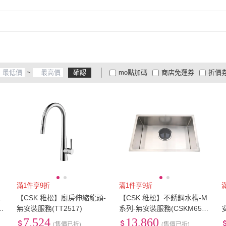
~
確認
mo點加碼
商店免運券
折價
大家電安心配
大家電快配
商
低溫宅配
定期配/分次配
貨
4
及以上
3
及以上
2
及
滿1件享9折
滿1件享9折
水
【CSK 稚松】廚房伸縮龍頭-
【CSK 稚松】不銹鋼水槽-M
K
無安裝服務(TT2517)
系列-無安裝服務(CSKM654
7)
7,524
13,860
(售價已折)
(售價已折)