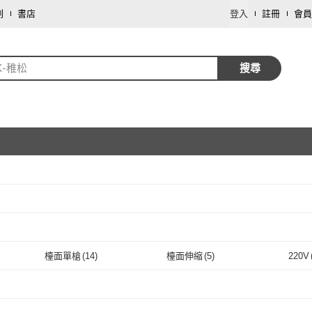
劃
書店
登入
註冊
會員
K-稚松
搜尋
取消
取消
檯面單槍
(
14
)
檯面伸縮
(
5
)
220V
取消
檯面單槍
(
14
)
檯面伸縮
(
5
)
取消