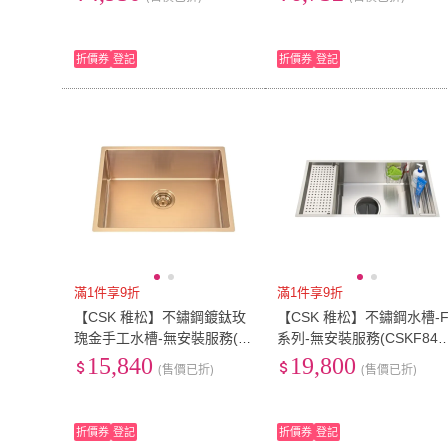
折價券
登記
折價券
登記
滿1件享9折
滿1件享9折
【CSK 稚松】不鏽鋼鍍鈦玫
【CSK 稚松】不鏽鋼水槽-
瑰金手工水槽-無安裝服務(C
系列-無安裝服務(CSKF844
S5846-RG)
6)
15,840
19,800
(售價已折)
(售價已折)
折價券
登記
折價券
登記