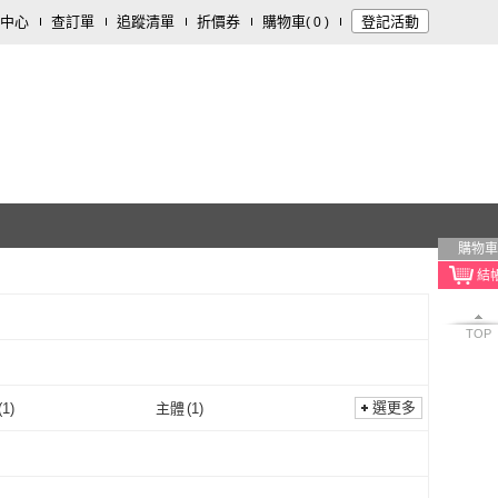
中心
查訂單
追蹤清單
折價券
購物車
登記活動
(
0
)
購物車
TOP
選更多
(
1
)
主體
(
1
)
220V
(
1
)
主體
(
1
)