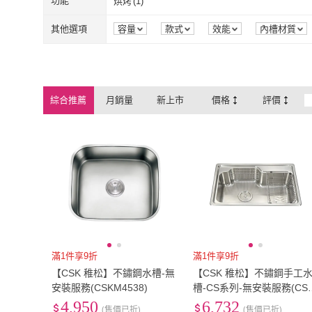
功能
烘烤
(
1
)
烘烤
(
1
)
其他選項
容量
款式
效能
內槽材質
綜合推薦
月銷量
新上市
價格
評價
滿1件享9折
滿1件享9折
【CSK 稚松】不鏽鋼水槽-無
【CSK 稚松】不鏽鋼手工
安裝服務(CSKM4538)
槽-CS系列-無安裝服務(CS
CS750)
4,950
6,732
(售價已折)
(售價已折)