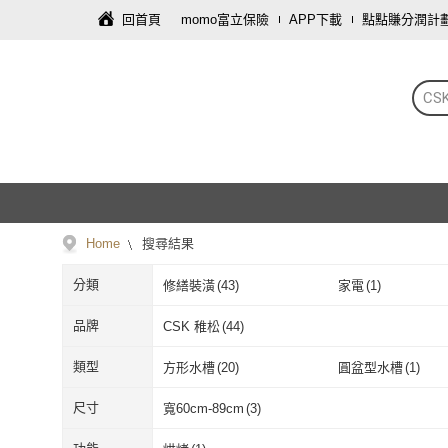
回首頁
momo富立保險
APP下載
點點賺分潤計
CS
Home
搜尋結果
分類
修繕裝潢
(
43
)
家電
(
1
)
品牌
CSK 稚松
(
44
)
CSK 稚松
(
44
)
類型
方形水槽
(
20
)
圓盆型水槽
(
1
)
方形水槽
(
20
)
圓盆型水槽
(
1
)
家用型
(
1
)
尺寸
寬60cm-89cm
(
3
)
家用型
(
1
)
寬60cm-89cm
(
3
)