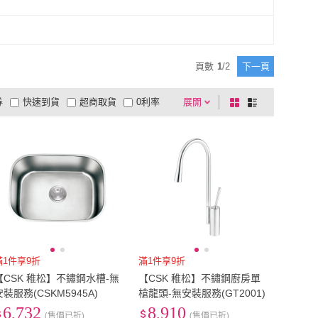
頁數
1
/
2
下一頁
券
快速到貨
超商取貨
0利率
展開
棋
條
品有量
有影片
電視購物
盤
列
到付款
超商付款
5
式
式
以上
1
及以上
滿1件享9折
滿1件享9折
【CSK 稚松】不鏽鋼水槽-無
【CSK 稚松】不鏽鋼廚房單
安裝服務(CSKM5945A)
槍龍頭-無安裝服務(GT2001)
6,732
8,910
(售價已折)
(售價已折)