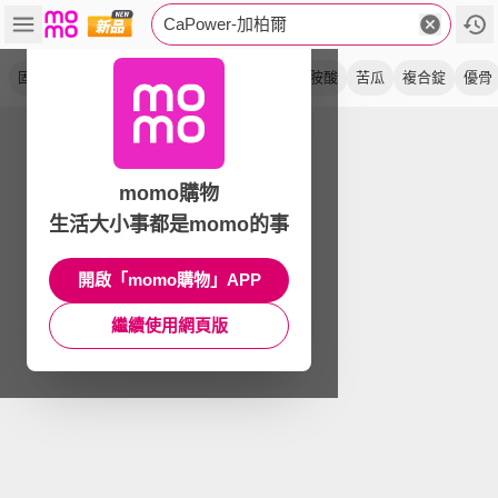
CaPower-加柏爾
固捷錠
膠囊
活力錠
黑瑪卡
肉桂
精胺酸
苦瓜
複合錠
優骨
momo購物
生活大小事都是momo的事
開啟「momo購物」APP
繼續使用網頁版