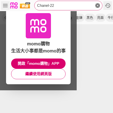
Chanel-22
小牛皮
菱格紋
肩背包
斜背包
handbag
金鍊
黑色
亮面
牛
momo購物
生活大小事都是momo的事
開啟「momo購物」APP
繼續使用網頁版