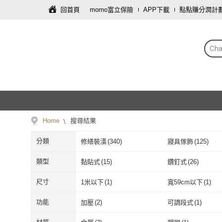
回首頁
momo富立保險
APP下載
點點賺分潤計
Ch
Home
搜尋結果
分類
修繕裝潢
(
340
)
寢具傢飾
(
125
)
類型
黏貼式
(
15
)
鑽釘式
(
26
)
黏貼式
(
15
)
鑽釘式
(
26
)
手動
(
1
)
斜/直取式
(
1
)
尺寸
1米以下
(
1
)
寬59cm以下
(
1
)
手動
(
1
)
斜/直取式
(
1
)
1米以下
(
1
)
寬59cm以下
(
功能
加壓
(
2
)
可調段式
(
1
)
加壓
(
2
)
可調段式
(
1
)