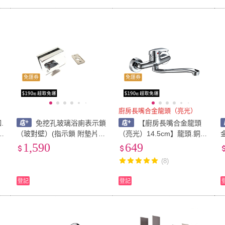
免運券
免運券
廚房長嘴合金龍頭（亮光）
.
免挖孔玻璃浴廁表示鎖
【廚房長嘴合金龍頭
（玻對壁）(指示鎖 附墊片
（亮光）14.5cm】龍頭.銅.
玻對壁 玻璃門鎖 衛浴五金
流理台.水龍頭(廚房龍頭.水
1,590
649
門鎖 衛浴配件 玻璃五金 玻
槽.洗菜盆.可旋轉)
(8)
璃門)
登記
登記