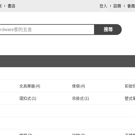
劃
書店
登入
註冊
會員
ardware家的五金
搜尋
文具樂器
(
4
)
傢俱
(
4
)
彩妝
取消
環扣式
(
1
)
吊掛式
(
1
)
壁式
取消
環扣式
(
1
)
吊掛式
(
1
)
取消
1
)
取消