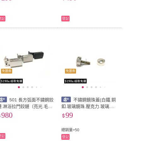
門把手.拉手.把手.DIY.居家裝
拉門專用.玻璃五金.固定座)
潢)
登記
登記
免運券
免運券
501 長方弧面不鏽鋼鉸
不鏽鋼鏡珠蓋(白鐵.銅
鏈.淋浴拉門鉸鏈（亮光.毛
釦.玻璃鏡珠.壓克力.玻璃.海
絲.霧黑）(後鈕 自由鉸鍊 無
報夾.層板夾.門牌.美化螺絲.
980
99
動力 玻對壁 玻對玻 衛浴五
廣告招牌.五金配件.招牌.展
金 玻璃門 鉸鍊)
示架)
總銷量>50
登記
登記