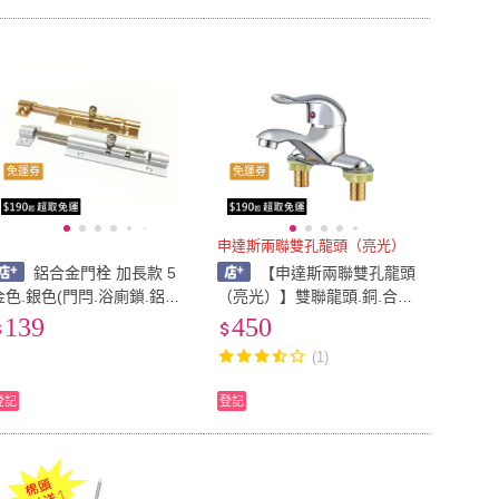
免運券
免運券
申達斯兩聯雙孔龍頭（亮光）
鋁合金門栓 加長款 5
【申達斯兩聯雙孔龍頭
金色.銀色(門閂.浴廁鎖.鋁門
（亮光）】雙聯龍頭.銅.合
窗門栓.防盜門鎖.橫閂.平閂.
金.水龍頭.台盆(兩聯龍頭.檯
139
450
門鎖.天地閂)
面.洗手台.水龍頭.面盆)
(1)
登記
登記