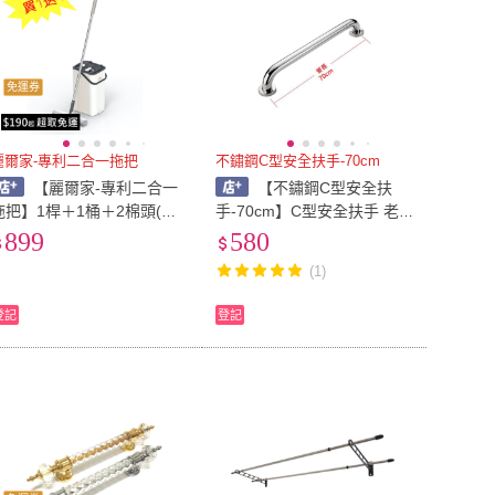
免運券
麗爾家-專利二合一拖把
不鏽鋼C型安全扶手-70cm
【麗爾家-專利二合一
【不鏽鋼C型安全扶
拖把】1桿＋1桶＋2棉頭(超
手-70cm】C型安全扶手 老
吸水.膠拖.清潔.掃地.拖地.清
人浴室 防滑扶手(ST 公家機
899
580
潔用品.免沾手.乾淨.打掃用
關扶手 廁所扶手 不鏽鋼扶
(1)
具)
手)
登記
登記