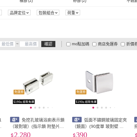
橡膠
(
2
)
矽膠
(
2
)
不銹
橡膠
(
2
)
矽膠
(
2
)
不鏽鋼
(
2
)
鋁
(
5
)
鋁合
品牌定位
包裝組合
荷重
)
不鏽鋼
(
2
)
鋁
(
5
)
~
確認
mo點加碼
商店免運券
折價
大家電安心配
大家電快配
商
低溫宅配
定期配/分次配
貨
4
及以上
3
及以上
2
及
免運券
免運券
1
免挖孔玻璃浴廁表示鎖
弧面不鏽鋼玻璃固定夾
（玻對玻）(指示鎖 附墊片
（鏡面）(90度單 玻對壁 衛
玻對玻 玻璃門鎖 衛浴五金
浴配件 玻璃五金 玻璃門 固
2,280
390