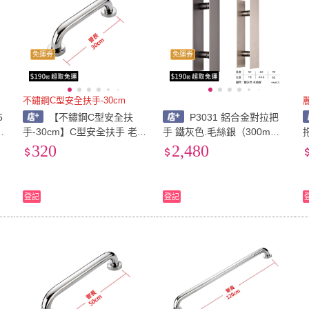
免運券
免運券
不鏽鋼C型安全扶手-30cm
5
【不鏽鋼C型安全扶
P3031 鋁合金對拉把
防
手-30cm】C型安全扶手 老
手 鐵灰色.毛絲銀（300m
人浴室 防滑扶手(ST 公家機
m）(玻璃門把.大門門把.對拉
320
2,480
關扶手 廁所扶手 不鏽鋼扶
大把手.落地門把手.鋁門把
手)
手)
登記
登記