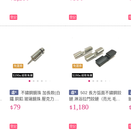
門鎖 衛浴配件 玻璃五金 玻
定片 玻璃夾 固定座 淋浴門)
璃門)
登記
登記
免運券
免運券
不鏽鋼鏡珠 加長款(白
502 長方弧面不鏽鋼鉸
鐵.銅釦.玻璃鏡珠.壓克力.玻
鏈.淋浴拉門鉸鏈（亮光.毛
璃.海報夾.層板夾.門牌.美化
絲.霧黑）(後鈕 自由鉸鍊 無
79
1,180
裝
螺絲.廣告招牌.五金配件.招
動力 玻對壁 玻對玻 衛浴五
牌.展示架)
金 玻璃門 鉸鍊)
登記
登記