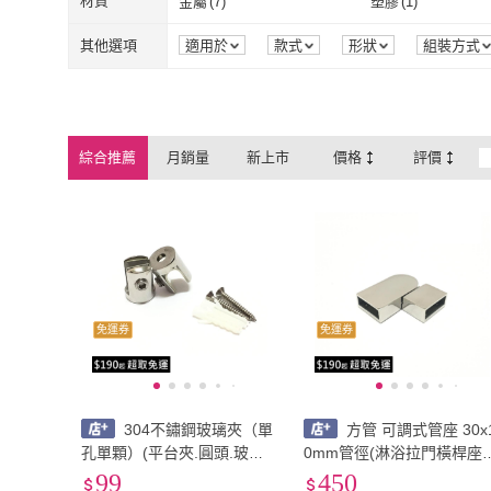
材質
金屬
(
7
)
塑膠
(
1
)
金屬
(
7
)
塑膠
(
1
)
ABS
(
21
)
304不鏽鋼
(
55
)
其他選項
適用於
款式
形狀
組裝方式
ABS
(
21
)
304不鏽鋼
(
55
無
(
68
)
鋼
(
7
)
無
(
68
)
鋼
(
7
)
綜合推薦
月銷量
新上市
價格
評價
免運券
免運券
304不鏽鋼玻璃夾（單
方管 可調式管座 30x
孔單顆）(平台夾.圓頭.玻璃
0mm管徑(淋浴拉門橫桿座.
固定夾.固定夾.白鐵.不銹鋼.
方管.方桿.衛浴五金.淋浴拉
99
450