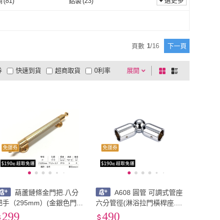
選更多
鋼
(
81
)
鋁製
(
23
)
不銹鋼
(
81
)
鋁製
(
23
)
金
(
21
)
ABS樹脂
(
9
)
鋁合金
(
21
)
ABS樹脂
(
9
)
頁數
1
/
16
下一頁
券
快速到貨
超商取貨
0利率
展開
棋
條
品有量
有影片
電視購物
盤
列
到付款
超商付款
5
式
式
以上
1
及以上
免運券
免運券
葫蘆鏈條金門把.八分
A608 圓管 可調式管座
把手（295mm）(金銀色門
六分管徑(淋浴拉門橫桿座.圓
把.落地門把手.鋁門把手.紗
管.圓桿.六分.衛浴五金.淋浴
299
490