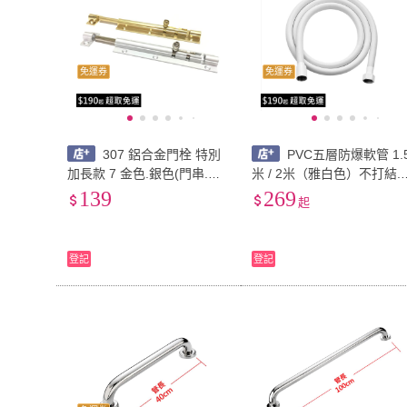
免運券
免運券
307 鋁合金門栓 特別
PVC五層防爆軟管 1.
加長款 7 金色.銀色(門串.門
米 / 2米（雅白色）不打結.
閂.浴廁鎖.鋁門窗門栓.活動
纏繞.蓮蓬頭軟管 .花灑軟管.
139
269
起
門栓.防盜門鎖.橫閂.平閂.門
淋浴管.水管.沐浴軟管
鎖.天地閂.鎖)
登記
登記