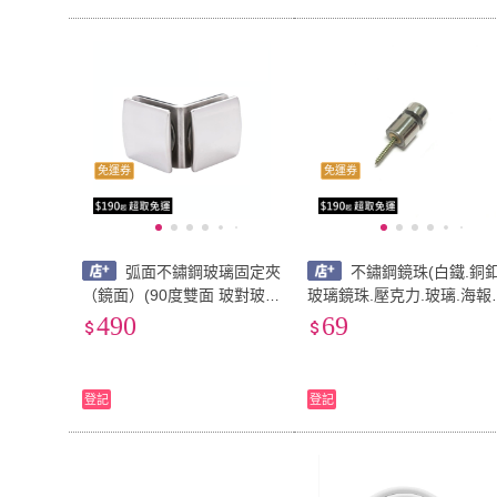
免運券
免運券
弧面不鏽鋼玻璃固定夾
不鏽鋼鏡珠(白鐵.銅釦
（鏡面）(90度雙面 玻對玻
玻璃鏡珠.壓克力.玻璃.海報
衛浴配件 玻璃五金 玻璃門
夾.層板夾.門牌.美化螺絲.廣
490
69
固定片 玻璃夾 固定座 淋浴
告招牌.五金配件.招牌.展示
門)
架)
登記
登記