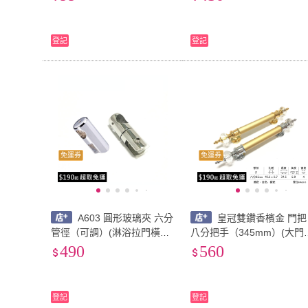
層板夾具.衛浴配件.五金.DIY
門專用.玻璃五金.固定座)
好安裝)
登記
登記
免運券
免運券
A603 圓形玻璃夾 六分
皇冠雙鑽香檳金 門把
管徑（可調）(淋浴拉門橫桿
八分把手（345mm）(大門
固定底座.圓管.圓桿.六分 / 衛
把.落地門把手.鋁門把手.紗
490
560
浴五金.淋浴拉門專用.玻璃五
門把手.拉手.把手.DIY.居家
金.固定座)
潢)
登記
登記