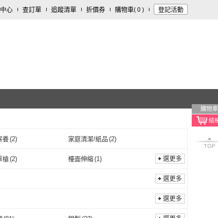
中心
查訂單
追蹤清單
折價券
購物車
登記活動
(
0
)
購物車
保養
(
2
)
家庭清潔/紙品
(
2
)
TOP
選更多
單槍
(
2
)
檯面伸縮
(
1
)
壁式單槍
(
2
)
檯面伸縮
(
1
)
選更多
選更多