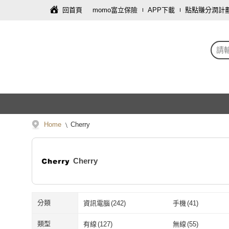
回首頁
momo富立保險
APP下載
點點賺分潤計
請
Home
Cherry
Cherry
分類
資訊電腦
(
242
)
手機
(
41
)
類型
有線
(
127
)
無線
(
55
)