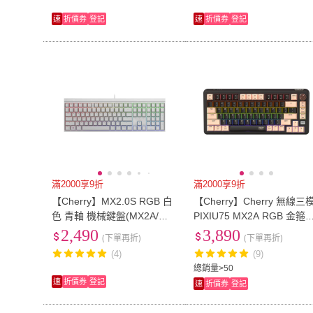
速
折價券
登記
速
折價券
登記
滿2000享9折
滿2000享9折
【Cherry】MX2.0S RGB 白
【Cherry】Cherry 無線三
色 青軸 機械鍵盤(MX2A/無
PIXIU75 MX2A RGB 金箍
鋼板/遊戲/電競)
紅軸/茶軸(PIXIU75 無線三
2,490
3,890
(下單再折)
(下單再折)
RGB 鍵盤 電競 黑)
(4)
(9)
總銷量>50
速
折價券
登記
速
折價券
登記