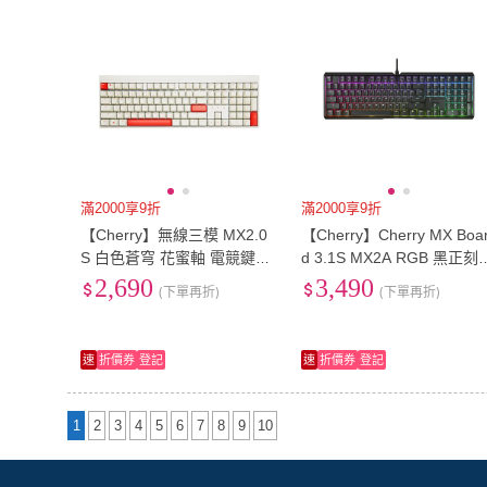
滿2000享9折
滿2000享9折
【Cherry】無線三模 MX2.0
【Cherry】Cherry MX Boa
S 白色蒼穹 花蜜軸 電競鍵盤
d 3.1S MX2A RGB 黑正刻
(MX2A 復古 遊戲 辦公鍵盤)
花蜜軸(3.1S RGB 黑 花蜜
2,690
3,490
(下單再折)
(下單再折)
二代軸 機械 電競 鍵盤)
速
折價券
登記
速
折價券
登記
1
2
3
4
5
6
7
8
9
10