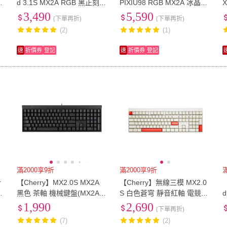
二
d 3.1S MX2A RGB 黑正刻
PIXIU98 RGB MX2A 冰晶雪
極光軸(3.1S RGB 黑 極光軸
霧 白 茶軸(98 RGB 無線 熱
3,490
5,590
(下單再折)
(下單再折)
二代軸 機械 電競 鍵盤)
插拔 機械鍵盤 MX2A 電競)
(2)
(1)
速
折價券
登記
速
折價券
登記
滿2000享9折
滿2000享9折
r
【Cherry】MX2.0S MX2A
【Cherry】無線三模 MX2.0
【
黑色 茶軸 機械鍵盤(MX2A/
S 白色蒼穹 靜音紅軸 電競鍵
d
代
無鋼板/遊戲/電競)
盤(MX2A 復古 遊戲 辦公鍵
1,990
2,690
(下單再折)
盤)
(7)
(2)