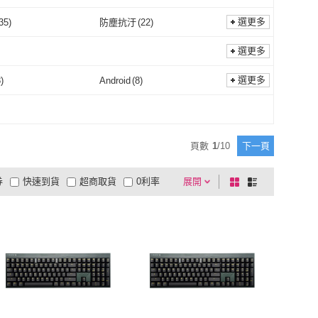
無
(
1
)
青軸
(
1
)
械式
(
1
)
其他
(
1
)
選更多
35
)
防塵抗汙
(
22
)
非機械式
(
1
)
其他
(
1
)
防水
(
35
)
防塵抗汙
(
22
)
1
)
視訊
(
1
)
選更多
通話
(
1
)
視訊
(
1
)
選更多
8
)
Android
(
8
)
iOS
(
8
)
Android
(
8
)
品牌
(
1
)
Type-C
(
7
)
其他品牌
(
1
)
Type-C
(
7
)
頁數
1
/
10
下一頁
券
快速到貨
超商取貨
0利率
展開
棋
條
片
電視購物
低溫宅配
盤
列
商付款
5
4
及以上
式
式
以上