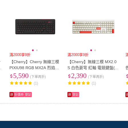
滿2000享9折
滿2000享9折
r
【Cherry】Cherry 無線三模
【Cherry】無線三模 MX2.0
【
PIXIU98 RGB MX2A 烈焰虹
S 白色蒼穹 紅軸 電競鍵盤(M
軸
霧 黑 茶軸(98 RGB 無線 熱
X2A 復古 遊戲 辦公鍵盤)
5,590
2,390
(下單再折)
(下單再折)
插拔 機械鍵盤 MX2A 電競)
(1)
(1)
速
折價券
登記
速
登記