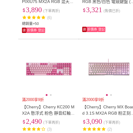
PIXIU75 MX2A RGB 混天綾
RGB 黑色/白色 電競鍵盤 (
紅軸/茶軸(PIXIU75 無線三模
代魔晶磁軸 磁軸 麻將音 熱
3,890
3,321
(下單再折)
(售價已折)
RGB 鍵盤 電競 白)
插拔 FPS鍵盤)
(6)
總銷量>50
速
折價券
登記
速
折價券
登記
滿2000享9折
滿2000享9折
【Cherry】Cherry KC200 M
【Cherry】Cherry MX Boa
X2A 懸浮式 粉色 靜音紅軸 P
d 3.1S MX2A RGB 粉正刻
BT中刻(KC200 二代軸 懸浮
茶軸(3.1S RGB 粉 茶軸 二
2,490
3,090
(下單再折)
(下單再折)
式鍵盤 PBT中刻 鍵盤 電競)
軸 電競 鍵盤 機械)
(3)
(2)