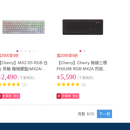
滿2000享9折
滿2000享9折
Cherry】MX2.0S RGB 白
【Cherry】Cherry 無線三模
色 茶軸 機械鍵盤(MX2A/無
PIXIU98 RGB MX2A 烈焰虹
鋼板/遊戲/電競)
霧 黑 紅軸(98 RGB 無線 熱
2,490
5,590
(下單再折)
(下單再折)
插拔 機械鍵盤 MX2A 電競)
(1)
(4)
速
折價券
登記
速
折價券
登記
頁數
1
/
10
下一頁