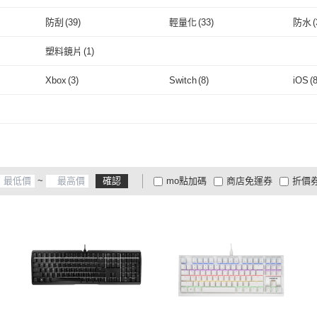
取消
多合一
(
53
)
藍芽
(
46
)
其他軸體
(
13
)
機械式
(
4
)
非機
防刮
(
39
)
輕量化
(
33
)
防水
(
其他軸體
(
13
)
機械式
取消
(
4
)
防刮
(
39
)
輕量化
(
33
)
抗指紋
(
39
)
抗油
(
39
)
通話
(
塑料鏡片
(
1
)
抗指紋
(
39
)
抗油
取消
(
39
)
塑料鏡片
(
1
)
Xbox
(
3
)
Switch
(
8
)
iOS
(
Xbox
(
3
)
Switch
(
8
)
其他
(
1
)
Samsung
(
20
)
其他
其他
(
1
)
Samsung
(
20
)
USB3.1
(
1
)
招財
(
1
)
USB3.1
(
1
)
招財
(
1
)
~
確認
mo點加碼
商店免運券
折價
大家電安心配
商品有量
有影
定期配/分次配
貨到付款
超
3
及以上
2
及以上
1
及