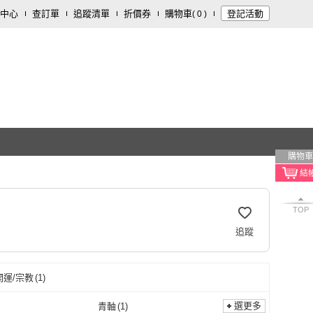
中心
查訂單
追蹤清單
折價券
購物車
登記活動
(
0
)
購物車
TOP
追蹤
開運/宗教
(
1
)
選更多
青軸
(
1
)