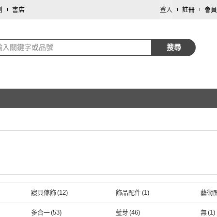
劃
書店
登入
註冊
會員
輸入關鍵字或品號
搜尋
寢具傢飾
(
12
)
飾品配件
(
1
)
藝術
取消
多合一
(
53
)
藍芽
(
46
)
無
(
1
)