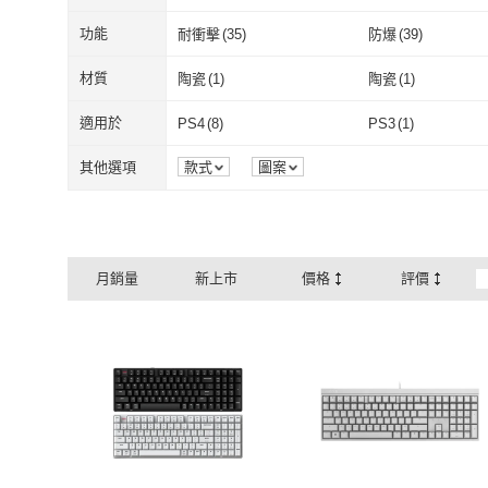
有線
(
127
)
無線
(
55
)
茶軸
(
8
)
紅軸
(
10
)
功能
耐衝擊
(
35
)
防爆
(
39
)
茶軸
(
8
)
紅軸
(
10
)
無老師加持
(
1
)
耐衝擊
(
35
)
防爆
(
39
)
高透光
(
38
)
耐磨
(
39
)
材質
陶瓷
(
1
)
陶瓷
(
1
)
無老師加持
(
1
)
高透光
(
38
)
耐磨
(
39
)
自動斷電
(
1
)
陶瓷
(
1
)
陶瓷
(
1
)
適用於
PS4
(
8
)
PS3
(
1
)
自動斷電
(
1
)
PS4
(
8
)
PS3
(
1
)
PC
(
8
)
Windows
(
3
)
其他選項
款式
圖案
PC
(
8
)
Windows
(
3
)
Wireless
(
1
)
USB3.0
(
1
)
Wireless
(
1
)
USB3.0
(
1
)
月銷量
新上市
價格
評價