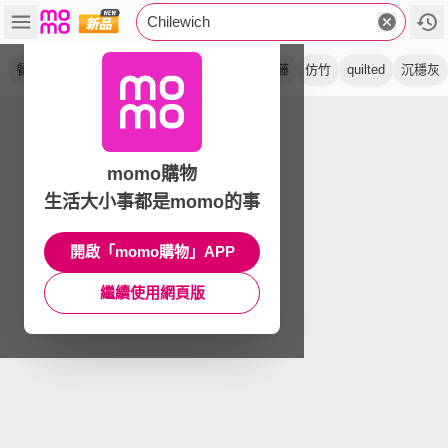
Chilewich
餐墊
系列
首選
桌旗
方形
kite
仿藤
仿竹
quilted
沉穩灰
momo購物
生活大小事都是momo的事
開啟「momo購物」APP
繼續使用網頁版