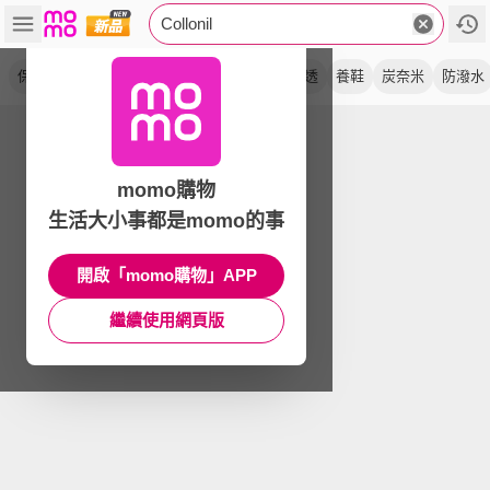
Collonil
保養
防水
噴霧劑
皮件
鞋百貨
強滲透
養鞋
炭奈米
防潑水
momo購物
生活大小事都是momo的事
開啟「momo購物」APP
繼續使用網頁版