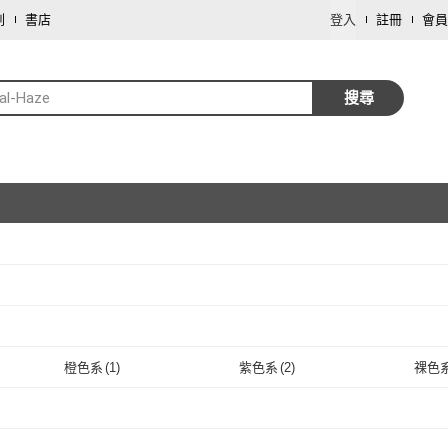
劃
書店
登入
註冊
會員
al-Haze
搜尋
取消
取消
橙色系
(
1
)
紫色系
(
2
)
祼色
取消
橙色系
(
1
)
紫色系
(
2
)