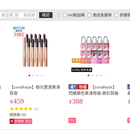
~
確認
mo點加碼
商店免運券
折價
大家電安心配
大家電快配
商
低溫宅配
定期配/分次配
貨
4
及以上
3
及以上
2
及
免運券
釉
【coralhaze】極光豐潤果凍
【coralhaze】
唇膏
閃耀鎖色果凍唇釉 鎖扣唇釉
459
388
(4)
總銷量>50
登記
速
折價券
登記