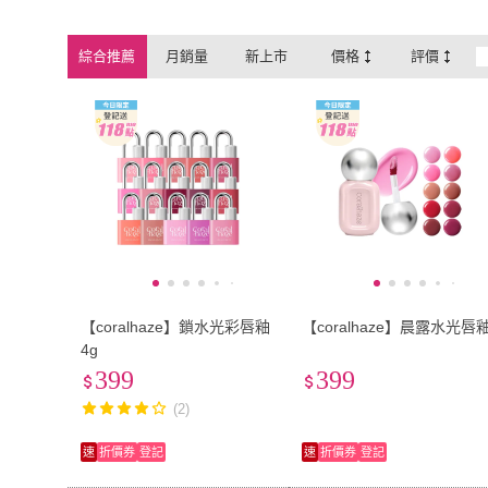
綜合推薦
月銷量
新上市
價格
評價
【coralhaze】鎖水光彩唇釉
【coralhaze】晨露水光唇
4g
399
399
(2)
速
折價券
登記
速
折價券
登記