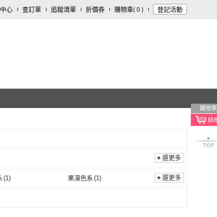
中心
查訂單
追蹤清單
折價券
購物車
登記活動
(
0
)
購物車
TOP
選更多
選更多
系
(
1
)
果凍色系
(
1
)
祼色系
(
1
)
果凍色系
(
1
)