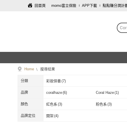
回首頁
momo富立保險
APP下載
點點賺分潤計
Cor
Home
搜尋結果
分類
彩妝保養
(
7
)
品牌
coralhaze
(
6
)
Coral Haze
(
1
)
coralhaze
(
6
)
Coral Haze
(
1
)
顏色
紅色系
(
3
)
粉色系
(
3
)
紅色系
(
3
)
粉色系
(
3
)
品牌定位
開架
(
4
)
開架
(
4
)