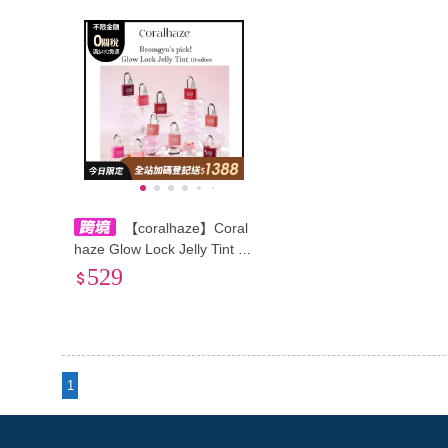
【coralhaze】Coral
haze Glow Lock Jelly Tint 1
0 色
529
1