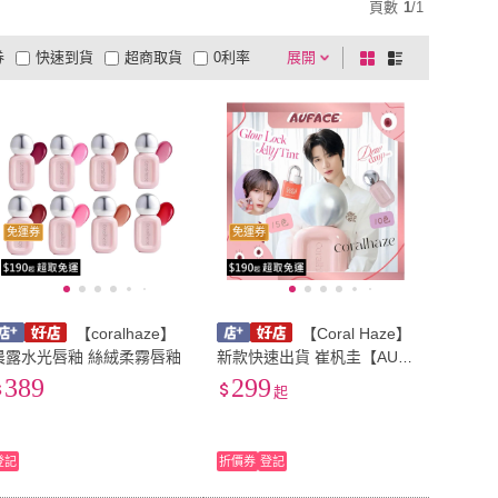
頁數
1
/
1
券
快速到貨
超商取貨
0利率
展開
棋
條
品有量
有影片
電視購物
盤
列
到付款
超商付款
5
式
式
以上
1
及以上
免運券
免運券
【coralhaze】
【Coral Haze】
晨露水光唇釉 絲絨柔霧唇釉
新款快速出貨 崔杋圭【AUF
ACE傲妃】 Coralhaze 鎖水
389
299
起
光彩唇釉 晨露水光唇釉
登記
折價券
登記