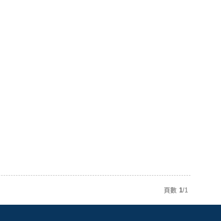
頁數
1
/
1