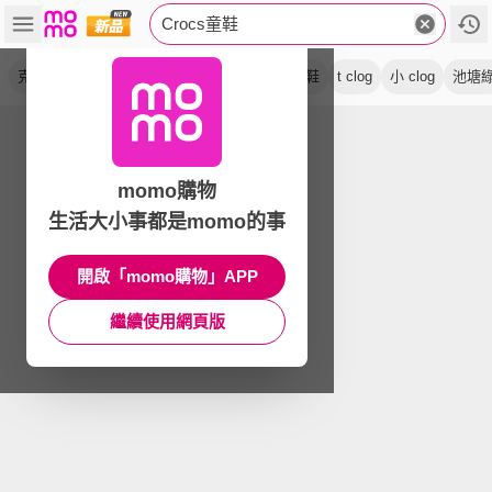
Crocs童鞋
克駱格
洞洞鞋
小童
大童
卡駱班
涼鞋
t clog
小 clog
池塘
momo購物
生活大小事都是momo的事
開啟「momo購物」APP
繼續使用網頁版