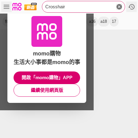
Crosshair
特仕版
筆電
電競
手把組
耳機
msi
a16
a18
17
momo購物
生活大小事都是momo的事
開啟「momo購物」APP
繼續使用網頁版