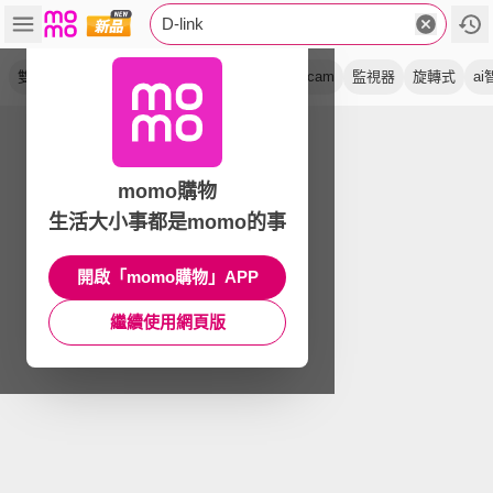
D-link
雙頻
路由器
分享器
交換器
無線
ip cam
監視器
旋轉式
ai
momo購物
生活大小事都是momo的事
開啟「momo購物」APP
繼續使用網頁版