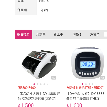
B7
(
3
)
B6
(
3
)
功能
列印
(
2
)
B7
(
3
)
B6
(
3
)
Legal
(
1
)
其他
(
2
)
列印
(
2
)
保固期
1年
(
2
)
Legal
(
1
)
其他
(
2
)
1年
(
2
)
綜合推薦
月銷量
新上市
價格
評價
Ad
Ad
滿3500折100
自動偵測雙色打印．贈50張卡片
【DAYAN 大雁】DY-1888 迷
【DAYAN 大雁】DY-8888 
你多功能點驗鈔機(迷你精巧
欄位雙色微電腦打卡鐘
｜多國幣別｜插電款｜贈外
1,500
1,600