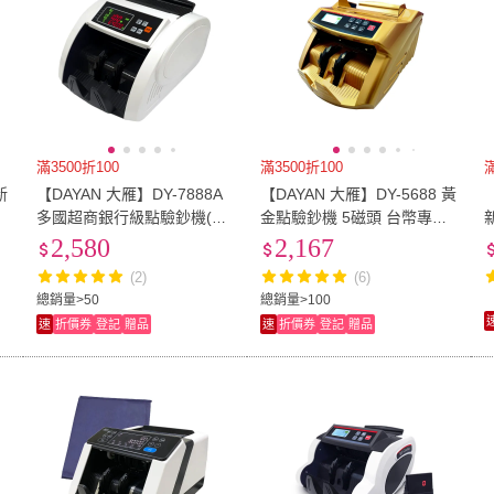
滿3500折100
滿3500折100
滿
新
【DAYAN 大雁】DY-7888A
【DAYAN 大雁】DY-5688 黃
消
多國超商銀行級點驗鈔機(經
金點驗鈔機 5磁頭 台幣專用
典白/可抓舊版鈔/面額顯示/
點驗鈔機(張數預置 張數累計
2,580
2,167
混鈔總計金額)
張數清點)
(2)
(6)
總銷量>50
總銷量>100
速
折價券
登記
贈品
速
折價券
登記
贈品