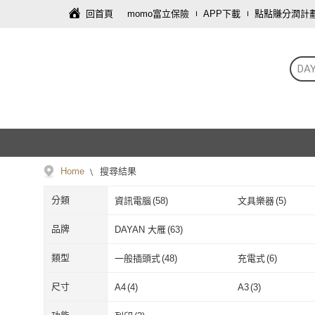
回首頁
momo富立保險
APP下載
點點賺分潤計
DA
Home
搜尋結果
分類
資訊電腦
(
58
)
文具樂器
(
5
)
品牌
DAYAN 大雁
(
63
)
DAYAN 大雁
(
63
)
類型
一般插頭式
(
48
)
充電式
(
6
)
一般插頭式
(
48
)
充電式
(
6
)
感應式
(
1
)
尺寸
A4
(
4
)
A3
(
3
)
感應式
(
1
)
A4
(
4
)
A3
(
3
)