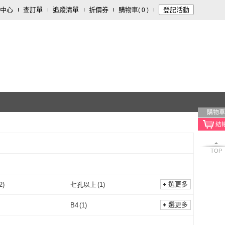
中心
查訂單
追蹤清單
折價券
購物車
登記活動
(
0
)
購物車
TOP
選更多
2
)
七孔以上
(
1
)
主體
(
2
)
七孔以上
(
1
)
選更多
B4
(
1
)
B5
(
3
)
B4
(
1
)