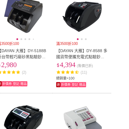
3500折100
滿3500折100
【DAYAN 大雁】DY-5188B
【DAYAN 大雁】DY-8588 多
新台幣輕巧磨砂黑點驗鈔機
國貨幣便攜充電式點驗鈔機
(消光質感款｜混鈔合計｜面
(新台幣/人民幣/美金)
2,980
4,394
(售價已折)
額顯示｜含防塵套)
(2)
(11)
總銷量>100
速
折價券
登記
贈品
速
折價券
登記
贈品