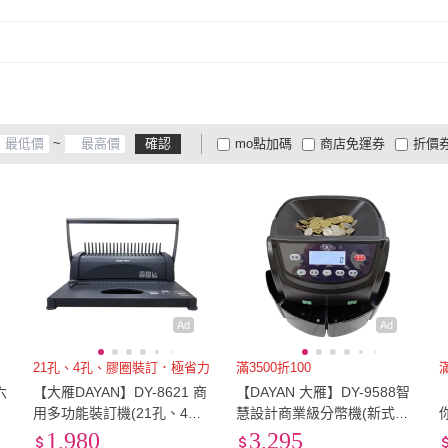
LETTER
(
1
)
4x6
(
3
)
5x7
(
3
LETTER
(
1
)
4x6
取消
(
3
)
其他
(
2
)
其他
(
2
)
~
確認
mo點加碼
商店免運券
折價
大家電安心配
大家電快配
商
低溫宅配
定期配/分次配
貨
4
及以上
3
及以上
2
及
Ad
Ad
21孔、4孔、膠圈裝訂．極省力
滿3500折100
滿
六
【大雁DAYAN】DY-8621 商
【DAYAN 大雁】DY-9588智
用多功能裝訂機(21孔、4孔
慧設計商業級分幣機(新式把
裝訂)
手 台幣專用 點幣機 數幣機
1,980
3,295