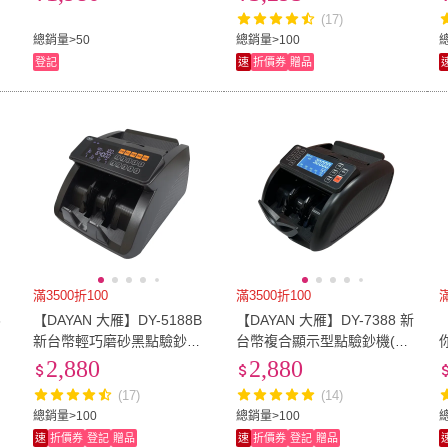
分幣機 點鈔機 硬幣清分機)
(17)
總銷量>50
總銷量>100
總
登記
速
折價券
贈品
滿3500折100
滿3500折100
滿
6
【DAYAN 大雁】DY-5188B
【DAYAN 大雁】DY-7388 新
驗
新台幣輕巧磨砂黑點驗鈔機
台幣複合顯示型點驗鈔機(消
(消光質感款/混鈔合計/面額
光質感款/混鈔合計/面額顯
2,880
2,880
顯示)
示)
(17)
(14)
總銷量>100
總銷量>100
總
速
折價券
登記
贈品
速
折價券
登記
贈品