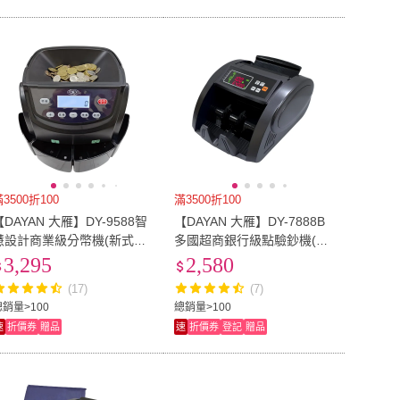
3500折100
滿3500折100
【DAYAN 大雁】DY-9588智
【DAYAN 大雁】DY-7888B
慧設計商業級分幣機(新式把
多國超商銀行級點驗鈔機(磨
手 台幣專用 點幣機 數幣機
砂黑/可抓舊版鈔/面額顯示/
3,295
2,580
分幣機 點鈔機 硬幣清分機)
混鈔總計金額)
(17)
(7)
總銷量>100
總銷量>100
速
折價券
贈品
速
折價券
登記
贈品