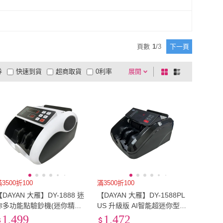
)
8x10
(
1
)
5x7
(
3
)
8x10
(
1
)
頁數
1
/
3
下一頁
券
快速到貨
超商取貨
0利率
展開
棋
條
品有量
有影片
電視購物
盤
列
到付款
超商付款
5
式
式
以上
1
及以上
3500折100
滿3500折100
【DAYAN 大雁】DY-1888 迷
【DAYAN 大雁】DY-1588PL
你多功能點驗鈔機(迷你精巧
US 升級版 AI智能超迷你型
｜多國幣別｜插電款｜贈外
點驗鈔機(迷你精巧｜多國幣
1,499
1,472