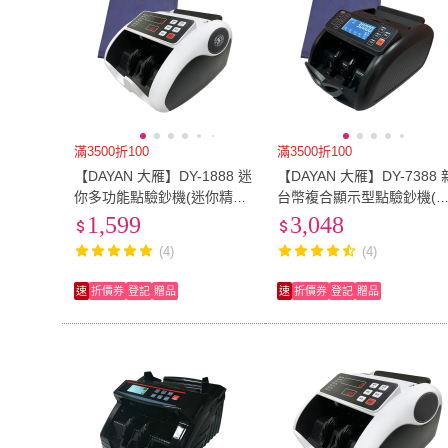
滿3500折100
滿3500折100
【DAYAN 大雁】DY-1888 迷
【DAYAN 大雁】DY-7388 
你多功能點驗鈔機(迷你精巧
台幣複合顯示型點驗鈔機(
｜多國幣別｜插電款｜附外
光質感款｜混鈔合計｜面額
1,599
3,048
接小螢幕+防塵套｜保固一
顯示｜含防塵套)
(4)
(4)
年)
速
折價券
登記
贈品
速
折價券
登記
贈品