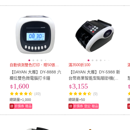
變形
自動偵測雙色打印．贈50張卡片
滿3500折100
滿
【DAYAN 大雁】DY-8888 六
【DAYAN 大雁】DY-5988 新
欄位雙色微電腦打卡鐘
台幣商業智能型點驗鈔機(輕
巧迷你款 混鈔合計 面額顯
1,600
3,155
示)
(49)
(9)
總銷量>1,000
總銷量>50
速
折價券
贈品
速
折價券
登記
贈品