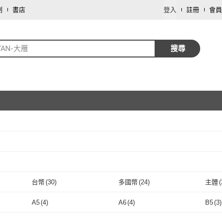
劃
書店
登入
註冊
會員
YAN-大雁
搜尋
取消
取消
台幣
(
30
)
多國幣
(
24
)
主體
(
取消
台幣
(
30
)
多國幣
(
24
)
A5
(
4
)
A6
(
4
)
B5
(
3
)
取消
A5
(
4
)
A6
(
4
)