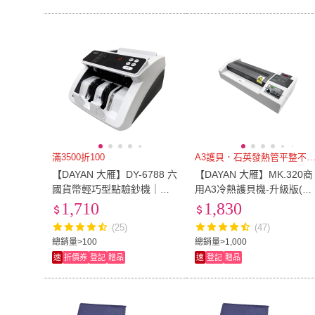
滿3500折100
A3護貝．石英發熱管平整不
【DAYAN 大雁】DY-6788 六
【DAYAN 大雁】MK.320商
國貨幣輕巧型點驗鈔機｜點
用A3冷熱護貝機-升級版(金
鈔機｜驗鈔機(輕巧迷你款)
屬外殼超耐用)
1,710
1,830
(25)
(47)
總銷量>100
總銷量>1,000
速
折價券
登記
贈品
速
登記
贈品