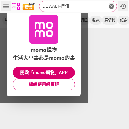
DEWALT-得偉
無碳刷
空機
起子機
工具箱
經濟版
調扭
雙電
磨切機
紙盒
momo購物
生活大小事都是momo的事
開啟「momo購物」APP
繼續使用網頁版