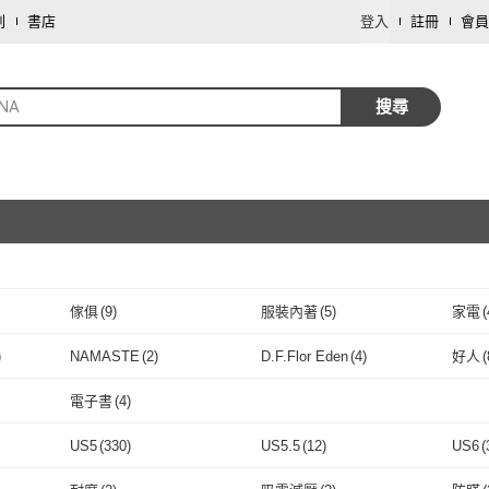
劃
書店
登入
註冊
會員
ANA
搜尋
傢俱
(
9
)
服裝內著
(
5
)
家電
(
取消
珠寶/貴金屬
(
2
)
文具樂器
(
1
)
餐廚
)
NAMASTE
(
2
)
D.F.Flor Eden
(
4
)
好人
(
取消
S
(
20
)
NAMASTE
(
2
)
D.F.Flor Eden
(
4
)
直人木業
(
2
)
AS 雅司設計
(
1
)
obis
(
電子書
(
4
)
2
)
直人木業
(
2
)
AS 雅司設計
取消
(
1
)
博碩文化
(
1
)
新雨
(
1
)
so th
電子書
(
4
)
US5
(
330
)
US5.5
(
12
)
US6
(
博碩文化
(
1
)
新雨
(
1
)
揚智文化
(
1
)
momoBOOK
(
4
)
足智
取消
US5
(
330
)
US5.5
(
12
)