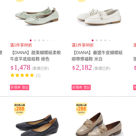
滿1件享88折
滿1件享88折
繫
【DIANA】甜美蝴蝶結柔軟
【DIANA】嚴選牛皮蝴蝶結
牛皮平底娃娃鞋 綠色
綁帶樂福鞋 米白
1,478
2,182
(售價已折)
(售價已折)
(1)
折價券
登記
折價券
登記