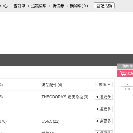
中心
查訂單
追蹤清單
折價券
購物車
登記活動
(
0
)
購物車
展開
4
)
飾品配件
(
4
)
TOP
用品
(
1
)
選更多
8
)
THEODORA’S 希奧朵拉
(
3
)
好人
(
8
)
THEODORA’S 希奧朵拉
(
3
)
5
)
P2 拼圖
(
1
)
選更多
obis
(
5
)
P2 拼圖
(
1
)
at’s me 好我
(
2
)
大寫出版
(
1
)
選更多
378
)
US6.5
(
22
)
so that’s me 好我
(
2
)
大寫出版
(
1
)
文化
(
1
)
Penguin Books Ltd
(
1
)
US6
(
378
)
US6.5
(
22
)