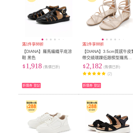
滿1件享88折
滿1件享88折
【DIANA】羅馬編織平底涼
【DIANA】3.5cm質感牛皮
鞋 黑色
帶交繞環踝低跟楔型羅馬涼
鞋(白糖)
1,918
2,182
(售價已折)
(售價已折)
(2)
折價券
登記
折價券
登記