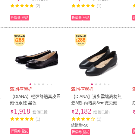
(2)
(1)
折價券
登記
折價券
登記
滿1件享88折
滿1件享88折
皮
【DIANA】輕彈舒適真皮圓
【DIANA】漫步雲端高枕無
朗
頭低跟鞋 黑色
憂A款-內增高3cm微尖頭楦
楔型跟制鞋(黑色)
1,918
2,182
(售價已折)
(售價已折)
(1)
(1)
總銷量>50
折價券
登記
折價券
登記