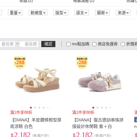
US8
(
378
)
US8.5
(
17
)
US9
(
耐磨
(
2
)
吸震減壓
(
2
)
防蹣
(
揚智文化
(
1
)
momoBOOK
(
4
)
BN-Home
(
1
)
幸福珠寶
(
2
)
men l
US8
(
378
)
US8.5
(
17
)
US11
(
6
)
21cm
(
7
)
21.5
耐磨
(
2
)
吸震減壓
(
2
)
無功能
(
3
)
其他
(
1
)
重量
軟硬度
版型
語言
圖案
來源
季節
ss
(
1
)
BN-Home
(
1
)
幸福珠寶
(
2
)
US11
(
6
)
21cm
(
7
)
23.5cm
(
370
)
24cm
(
380
)
24.5
無功能
(
3
)
其他
(
1
)
23.5cm
(
370
)
24cm
(
380
)
26.5cm
(
6
)
27cm
(
10
)
28cm
~
確認
mo點加碼
商店免運券
折價
26.5cm
(
6
)
27cm
(
10
)
EU35
(
300
)
EU35.5
(
48
)
EU36
大家電安心配
大家電快配
商
低溫宅配
定期配/分次配
貨
EU35
(
300
)
EU35.5
(
48
)
EU38
(
259
)
EU38.5
(
27
)
EU39
4
及以上
3
及以上
2
及
EU38
(
259
)
EU38.5
(
27
)
S
(
3
)
M
(
3
)
L
(
3
)
S
(
3
)
M
(
3
)
單人加大3.5尺
(
2
)
雙人
(
2
)
雙人
單人加大3.5尺
(
2
)
雙人
(
2
)
滿1件享88折
滿1件享88折
【DIANA】羊皮鑽條楔型厚
【DIANA】復古德訓串珠拼
底涼鞋 白色
接設計休閒鞋 紫＋白
2,182
2,182
(售價已折)
(售價已折)