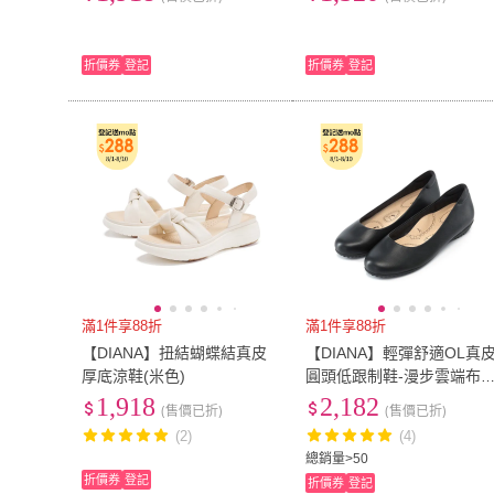
折價券
登記
折價券
登記
滿1件享88折
滿1件享88折
【DIANA】扭結蝴蝶結真皮
【DIANA】輕彈舒適OL真
厚底涼鞋(米色)
圓頭低跟制鞋-漫步雲端布
尼美人款(黑色)
1,918
2,182
(售價已折)
(售價已折)
(2)
(4)
總銷量>50
折價券
登記
折價券
登記