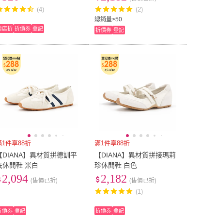
長夾 皮夾 女夾 女用長夾
(4)
(2)
總銷量>50
跨店折
折價券
登記
折價券
登記
滿1件享88折
滿1件享88折
【DIANA】異材質拼德訓平
【DIANA】異材質拼接瑪莉
底休閒鞋 米白
珍休閒鞋 白色
2,094
2,182
(售價已折)
(售價已折)
(1)
折價券
登記
折價券
登記