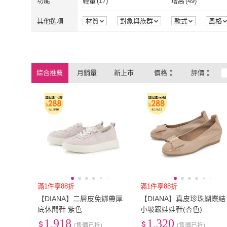
US7
(
380
)
US7.5
(
22
)
功能
輕量
(
17
)
增高
(
49
)
宇河文化
(
1
)
橡實文化
(
6
)
Random House
(
1
)
Andersen Press
(
1
)
US7
(
380
)
US7.5
(
22
)
US10
(
169
)
US10.5
(
1
)
輕量
(
17
)
增高
(
49
)
無聲音
(
4
)
30M
(
3
)
其他選項
材質
對象與族群
款式
風格
包裝組合
保固期
商品來源
Random House
(
1
)
Andersen Pre
SCANDINAVIAN
(
1
)
US10
(
169
)
US10.5
(
1
)
22.5cm
(
325
)
23cm
(
380
)
無聲音
(
4
)
30M
(
3
)
FOREST 北歐小刺蝟
SCANDINAVIAN
(
1
)
22.5cm
(
325
)
23cm
(
380
)
25.5cm
(
24
)
26cm
(
26
)
FOREST 北歐小刺蝟
綜合推薦
月銷量
新上市
價格
評價
25.5cm
(
24
)
26cm
(
26
)
EU34
(
147
)
EU34.5
(
5
)
EU34
(
147
)
EU34.5
(
5
)
EU37
(
378
)
EU37.5
(
62
)
EU37
(
378
)
EU37.5
(
62
)
EU40
(
106
)
EU41
(
2
)
EU40
(
106
)
EU41
(
2
)
2XL
(
1
)
Free
(
2
)
2XL
(
1
)
Free
(
2
)
36mm-40mm
(
3
)
36mm-40mm
(
3
)
滿1件享88折
滿1件享88折
【DIANA】二層皮免綁帶厚
【DIANA】真皮珍珠蝴蝶結
底休閒鞋 紫色
小坡跟娃娃鞋(杏色)
1,918
1,320
(售價已折)
(售價已折)