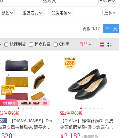
259
)
US9.5
(
4
)
選更多
2
)
透氣
(
4
)
足智文化
(
1
)
Penguin Books Ltd
(
1
)
ife
(
12
)
CReAM
(
1
)
US9
(
259
)
US9.5
(
4
)
cm
(
5
)
22cm
(
51
)
防蹣
(
2
)
透氣
(
4
)
顏色
組裝方式
品牌定位
men life
(
12
)
CReAM
(
1
)
21.5cm
(
5
)
22cm
(
51
)
cm
(
360
)
25cm
(
165
)
頁數
1
/
17
下一頁
24.5cm
(
360
)
25cm
(
165
)
(
2
)
EU33
(
129
)
券
快速到貨
超商取貨
0利率
展開
棋
條
28cm
(
2
)
EU33
(
129
)
(
379
)
EU36.5
(
62
)
品有量
有影片
電視購物
盤
列
到付款
超商付款
5
式
式
EU36
(
379
)
EU36.5
(
62
)
(
190
)
EU39.5
(
12
)
以上
1
及以上
EU39
(
190
)
EU39.5
(
12
)
XL
(
1
)
L
(
3
)
XL
(
1
)
加大
(
2
)
雙人特大
(
2
)
mo點3%
免運券
雙人加大
(
2
)
雙人特大
(
2
)
滿2件享95折
滿1件享88折
【DIANA JANES】Dia
【DIANA】輕彈舒適OL真皮
na真皮單拉鍊扁夾/薄長夾 真
尖頭低跟制鞋-漫步雲端布朗
皮長夾 女生皮夾 長夾 Diana
尼美人款(黑色)
520
2,182
(售價已折)