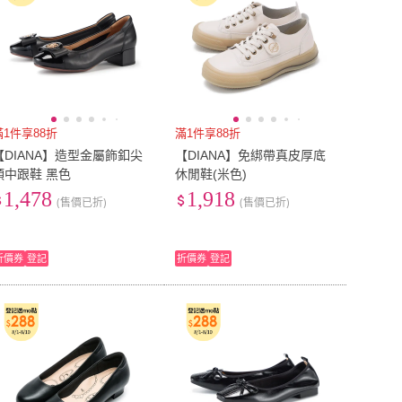
滿1件享88折
滿1件享88折
【DIANA】造型金屬飾釦尖
【DIANA】免綁帶真皮厚底
頭中跟鞋 黑色
休閒鞋(米色)
1,478
1,918
(售價已折)
(售價已折)
折價券
登記
折價券
登記