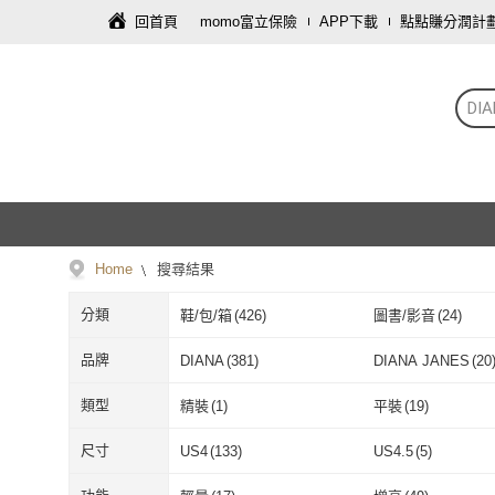
回首頁
momo富立保險
APP下載
點點賺分潤計
DI
Home
搜尋結果
分類
鞋/包/箱
(
426
)
圖書/影音
(
24
)
數位內容
(
4
)
攝影器材
(
3
)
品牌
DIANA
(
381
)
DIANA JANES
(
20
DIANA
(
381
)
DIANA JANE
GUCCI 古馳
(
8
)
Lomography
(
2
)
類型
精裝
(
1
)
平裝
(
19
)
GUCCI 古馳
(
8
)
Lomography
(
Mt. JADE
(
1
)
台灣東販
(
1
)
精裝
(
1
)
平裝
(
19
)
尺寸
US4
(
133
)
US4.5
(
5
)
Mt. JADE
(
1
)
台灣東販
(
1
)
宇河文化
(
1
)
橡實文化
(
6
)
US4
(
133
)
US4.5
(
5
)