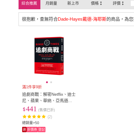
綜合推薦
月銷量
新上市
價格
評價
很抱歉，查無符合
Dade-Hayes戴德-海耶斯
的商品，為您
滿1件享9折
追劇商戰：解密Netflix、迪士
尼、蘋果、華納、亞馬遜的
串流市場瘋狂爭霸
441
(售價已折)
(2)
總銷量>50
速
折價券
登記