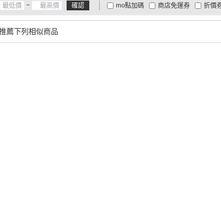
~
確認
mo點加碼
商店免運券
折價
大家電安心配
大家電快配
商
低溫宅配
定期配/分次配
貨
推薦下列相似商品
4
及以上
3
及以上
2
及