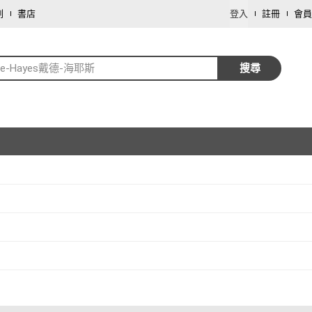
劃
書店
登入
註冊
會員
de-Hayes戴德-海耶斯
搜尋
取消
取消