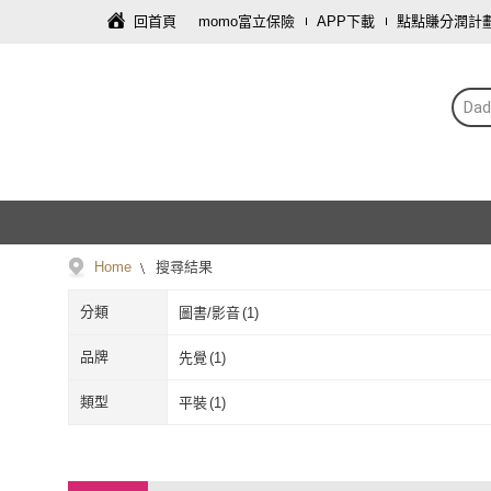
回首頁
momo富立保險
APP下載
點點賺分潤計
Da
Home
搜尋結果
分類
圖書/影音
(
1
)
品牌
先覺
(
1
)
先覺
(
1
)
類型
平裝
(
1
)
平裝
(
1
)