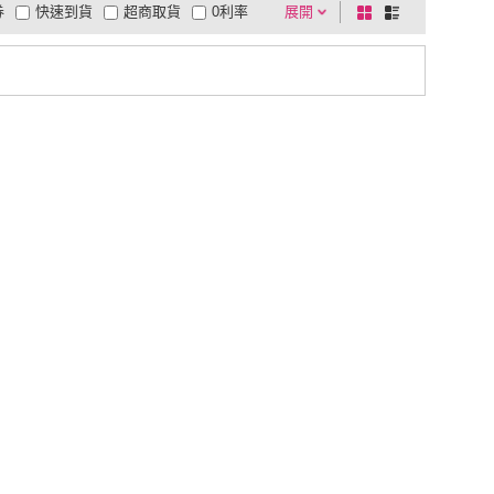
券
快速到貨
超商取貨
0利率
展開
棋
條
品有量
有影片
電視購物
盤
列
到付款
超商付款
5
式
式
以上
1
及以上