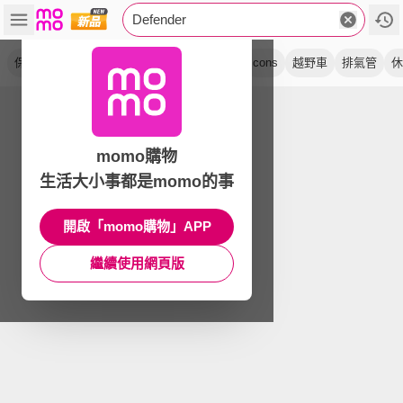
Defender
保護殼
手機架
老爹鞋
抗反射
當派
icons
越野車
排氣管
休
momo購物
生活大小事都是momo的事
開啟「momo購物」APP
繼續使用網頁版