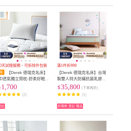
10天試睡服務、可拆除外包裝
滿1件折888
【Derek 德瑞克名床】
【Derek 德瑞克名床】台灣
3D透氣獨立筒枕-舒柔好眠1
製雙人特大防蟎抗菌乳膠獨
入組(高彈力支撐 完美釋放壓
立筒床墊6x7尺x30cm-安心
1,700
35,800
(下單再折)
力)
寶貝床墊
(2)
(1)
登記
折價券
登記
贈品