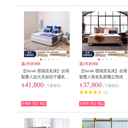
滿1件折888
滿1件折888
【Derek 德瑞克名床】台灣
【Derek 德瑞克名床】台灣
製雙人加大天絲抗干擾乳膠
製雙人馬毛乳膠獨立筒床墊
獨立筒床墊6x6.2尺x30cm-
x6.2尺x30cm-頂級馬毛床
41,800
37,800
(下單再折)
(下單再折)
極致雲端床墊
(1)
折價券
登記
贈品
折價券
登記
贈品