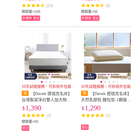
力)
(29)
(8)
總銷量>100
總銷量>50
折價券
登記
折價券
登記
10天試睡服務、可拆除外包裝
10天試睡服務、可拆除外包裝
【Derek 德瑞克名床】
【Derek 德瑞克名床
台灣製潔淨白雙人加大物理
天然乳膠枕 麵包型-1顆搶
防蟎防水床包式保潔墊-6x6.
好睡(柔軟服貼 完美釋放壓
1,390
1,290
2尺
力)
(3)
(3)
總銷量>50
登記
登記