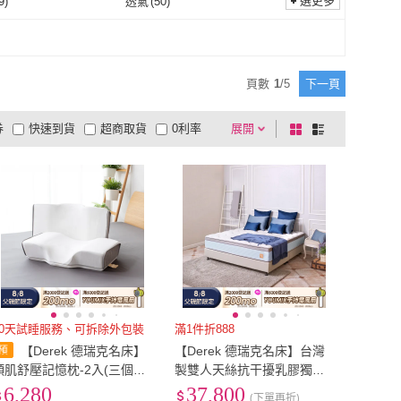
*75cm
(
2
)
一般
(
1
)
選更多
9
)
透氣
(
50
)
45cm*75cm
(
2
)
一般
(
1
)
防汙
(
9
)
透氣
(
50
)
3
)
一般
(
5
)
緩降
(
3
)
一般
(
5
)
音
(
1
)
頁數
1
/
5
下一頁
無聲音
(
1
)
券
快速到貨
超商取貨
0利率
展開
棋
條
品有量
有影片
電視購物
盤
列
到付款
超商付款
5
式
式
以上
1
及以上
10天試睡服務、可拆除外包裝
滿1件折888
【Derek 德瑞克名床】
【Derek 德瑞克名床】台灣
頸肌舒壓記憶枕-2入(三個字
製雙人天絲抗干擾乳膠獨立
物理治療師合作開發枕頭)
筒床墊5x6.2尺x30cm-極致
6,280
37,800
(下單再折)