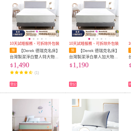
10天試睡服務、可拆除外包裝
10天試睡服務、可拆除外包裝
】
【Derek 德瑞克名床】
【Derek 德瑞克名床】
先
台灣製潔淨白雙人特大物理
台灣製潔淨白單人加大物理
防蟎防水床包式保潔墊-6x7
防蟎防水床包式保潔墊-3.5x
1,490
1,190
尺
6.2尺
(1)
登記
登記