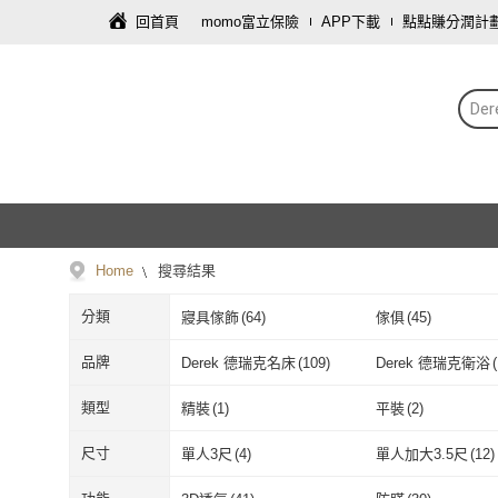
回首頁
momo富立保險
APP下載
點點賺分潤計
De
Home
搜尋結果
分類
寢具傢飾
(
64
)
傢俱
(
45
)
品牌
Derek 德瑞克名床
(
109
)
Derek 德瑞克衛浴
(
Derek 德瑞克名床
(
109
)
Derek 德瑞
類型
精裝
(
1
)
平裝
(
2
)
精裝
(
1
)
平裝
(
2
)
尺寸
單人3尺
(
4
)
單人加大3.5尺
(
12
)
單人3尺
(
4
)
單人加大3.5