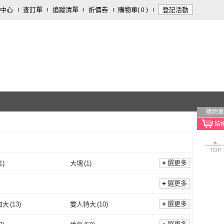
中心
查訂單
追蹤清單
折價券
購物車
登記活動
(
0
)
購物車
TOP
選更多
1
)
大塊
(
1
)
大石
(
1
)
大塊
(
1
)
選更多
選更多
加大
(
13
)
雙人特大
(
10
)
雙人加大
(
13
)
雙人特大
(
10
)