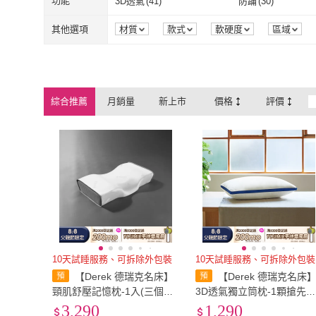
4~6cm
(
5
)
單人
(
1
)
功能
3D透氣
(
41
)
防蹣
(
30
)
4~6cm
(
5
)
單人
(
1
)
3D透氣
(
41
)
防蹣
(
30
)
防水
(
9
)
可水洗
(
18
)
其他選項
材質
款式
軟硬度
區域
防水
(
9
)
可水洗
(
18
)
一般型
(
6
)
烘乾
(
1
)
一般型
(
6
)
烘乾
(
1
)
綜合推薦
月銷量
新上市
價格
評價
10天試睡服務、可拆除外包裝
10天試睡服務、可拆除外包裝
【Derek 德瑞克名床】
【Derek 德瑞克名床
頸肌舒壓記憶枕-1入(三個字
3D透氣獨立筒枕-1顆搶先
物理治療師合作開發枕頭)
睡(高彈力支撐 完美釋放壓
3,290
1,290