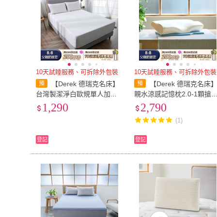
10天試睡服務、可拆除外包裝
10天試睡服務、可拆除外包裝
【Derek 德瑞克名床】
【Derek 德瑞克名床
台灣製潔淨白歐規單人加大
親水涼感記憶枕2.0-1顆搶
物理防蟎防水床包式保潔墊-I
好睡
1,290
2,790
KEA120x200cm
(1)
登記
登記