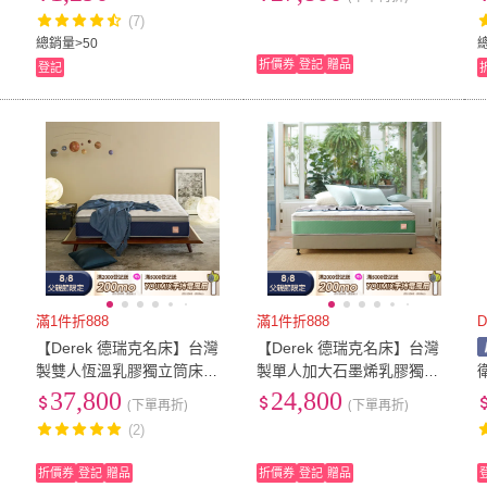
床墊
(7)
總銷量>50
折價券
登記
贈品
登記
滿1件折888
滿1件折888
】
【Derek 德瑞克名床】台灣
【Derek 德瑞克名床】台灣
先
製雙人恆溫乳膠獨立筒床墊5
製單人加大石墨烯乳膠獨立
x6.2尺x30cm-星際旅航床墊
筒床墊3.5x6.2尺x30cm-樂活
37,800
24,800
(下單再折)
(下單再折)
健康床墊
(2)
折價券
登記
贈品
折價券
登記
贈品