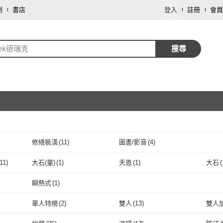
劃
書店
登入
註冊
會員
rek德瑞克
搜尋
修繕裝潢
(
11
)
圖書/影音
(
4
)
取消
11
)
大石(童)
(
1
)
天恩
(
1
)
大石
(
取消
克衛浴
(
11
)
大石(童)
(
1
)
天恩
(
1
)
瞬熱式
(
1
)
取消
瞬熱式
(
1
)
單人特規
(
2
)
雙人
(
13
)
雙人
取消
尺
(
12
)
單人特規
(
2
)
雙人
(
13
)