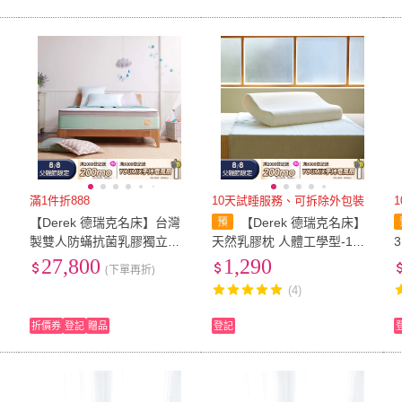
滿1件折888
10天試睡服務、可拆除外包裝
【Derek 德瑞克名床】台灣
【Derek 德瑞克名床】
5
製雙人防蟎抗菌乳膠獨立筒
天然乳膠枕 人體工學型-1顆
墊
床墊5x6.2尺x30cm-安心寶
搶先好睡
27,800
1,290
(下單再折)
貝床墊
(4)
折價券
登記
贈品
登記