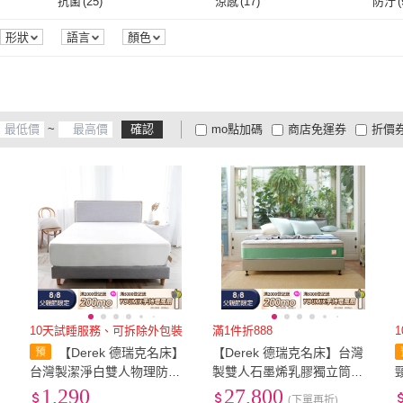
雙人
(
1
)
雙人加大/特大
(
1
)
45cm
抗菌
(
25
)
涼感
(
17
)
防汙
(
雙人
(
1
)
雙人加大/特大
(
1
)
抗菌
(
25
)
涼感
(
17
)
吸濕排汗
(
40
)
遠紅外線
(
8
)
緩降
(
形狀
語言
顏色
吸濕排汗
(
40
)
遠紅外線
(
8
)
暖座
(
1
)
噴嘴自潔
(
1
)
無聲
暖座
(
1
)
噴嘴自潔
(
1
)
~
確認
mo點加碼
商店免運券
折價
大家電安心配
大家電快配
商
低溫宅配
定期配/分次配
貨
4
及以上
3
及以上
2
及
10天試睡服務、可拆除外包裝
滿1件折888
】
【Derek 德瑞克名床】
【Derek 德瑞克名床】台灣
好
台灣製潔淨白雙人物理防蟎
製雙人石墨烯乳膠獨立筒床
防水床包式保潔墊-5x6.2尺
墊5x6.2尺x30cm-樂活健康
1,290
27,800
(下單再折)