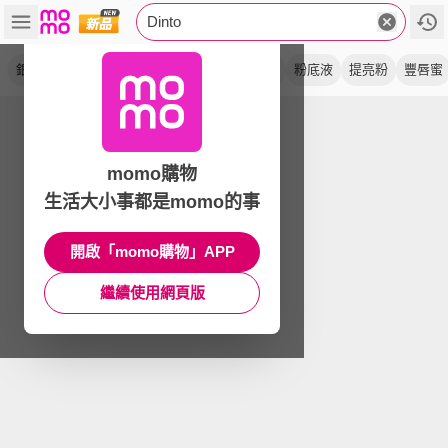
Dinto
銀殼
高遮瑕
自然色
水光
唇釉
唇彩
粉底液
提亮粉
豐唇蜜
momo購物
生活大小事都是momo的事
開啟「momo購物」APP
繼續使用網頁版