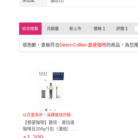
烘焙度
淺焙
(
1
)
淺焙
(
1
)
綜合推薦
月銷量
新上市
價格
評價
很抱歉，查無符合
Direct-Coffee-直達咖啡
的商品，為您
以花香為序，演繹藝伎的極致優雅
【想望咖啡】藝伎．普拉達
咖啡豆200g*1包（淺焙）｜
桂花、甜橙、蜜桃、佛手柑
1,200