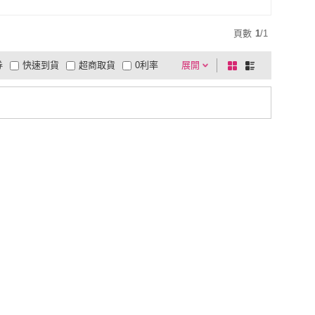
頁數
1
/
1
券
快速到貨
超商取貨
0利率
展開
棋
條
品有量
有影片
電視購物
盤
列
到付款
超商付款
5
式
式
以上
1
及以上