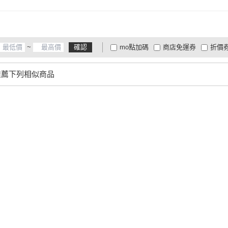
~
確認
mo點加碼
商店免運券
折價
大家電安心配
大家電快配
商
低溫宅配
定期配/分次配
貨
推薦下列相似商品
4
及以上
3
及以上
2
及