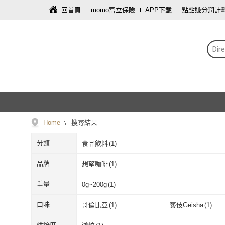
回首頁
momo富立保險
APP下載
點點賺分潤計
Di
Home
搜尋結果
分類
食品飲料
(
1
)
品牌
想望咖啡
(
1
)
想望咖啡
(
1
)
重量
0g~200g
(
1
)
0g~200g
(
1
)
口味
哥倫比亞
(
1
)
藝伎Geisha
(
1
)
哥倫比亞
(
1
)
藝伎Geisha
(
1