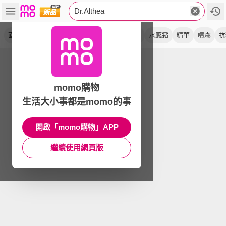
Dr.Althea
面霜
保濕
vc提亮
乳霜
研磨式
舒緩
水感霜
精華
噴霧
抗
momo購物
生活大小事都是momo的事
開啟「momo購物」APP
繼續使用網頁版