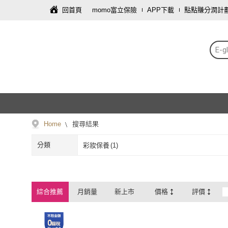
回首頁
momo富立保險
APP下載
點點賺分潤計
E-g
Home
搜尋結果
分類
彩妝保養
(
1
)
綜合推薦
月銷量
新上市
價格
評價