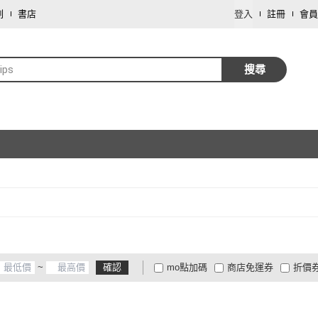
劃
書店
登入
註冊
會員
lips
搜尋
~
確認
mo點加碼
商店免運券
折價
大家電安心配
大家電快配
商
低溫宅配
定期配/分次配
貨
4
及以上
3
及以上
2
及