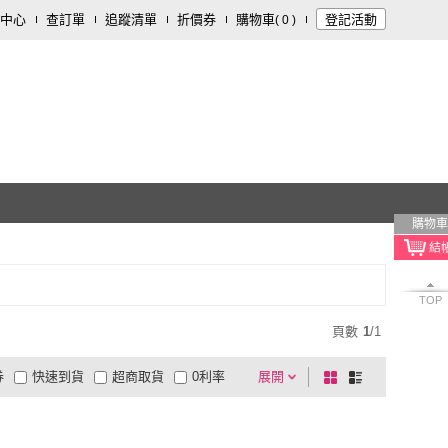
中心
查訂單
追蹤清單
折價券
購物車
登記活動
(
0
)
購物車
TOP
頁數
1
/
1
券
快速到貨
超商取貨
0利率
展開
棋
條
品有量
有影片
電視購物
盤
列
到付款
超商付款
5
式
式
以上
1
及以上