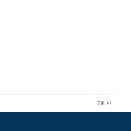
頁數
1
/
1