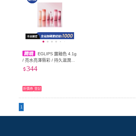
EGLIPS 露釉色 4.1g
/ 亮水亮澤唇彩 / 持久滋潤色
彩
344
折價券
登記
1