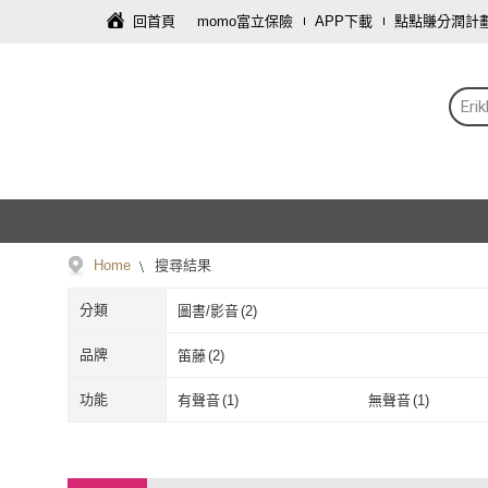
回首頁
momo富立保險
APP下載
點點賺分潤計
Er
Home
搜尋結果
分類
圖書/影音
(
2
)
品牌
笛藤
(
2
)
笛藤
(
2
)
功能
有聲音
(
1
)
無聲音
(
1
)
有聲音
(
1
)
無聲音
(
1
)