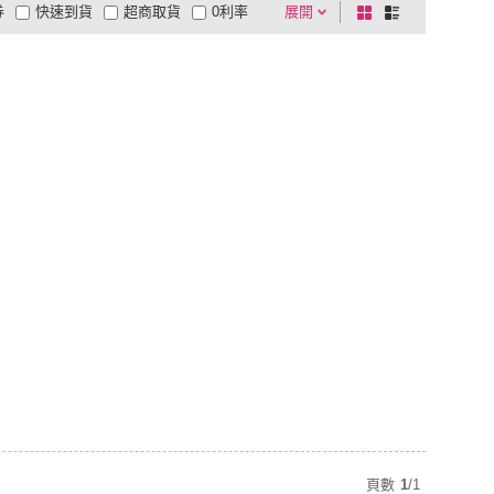
券
快速到貨
超商取貨
0利率
展開
棋
條
品有量
有影片
電視購物
盤
列
到付款
超商付款
5
式
式
以上
1
及以上
頁數
1
/
1