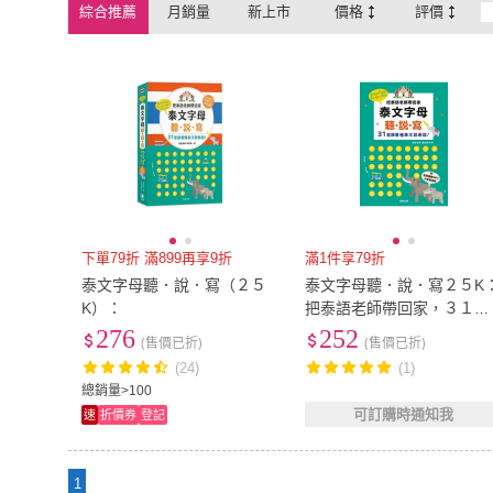
綜合推薦
月銷量
新上市
價格
評價
下單79折 滿899再享9折
滿1件享79折
泰文字母聽．說．寫（２５
泰文字母聽．說．寫２５K
K）：
把泰語老師帶回家，３１堂
課看懂泰文說泰語！ （老
276
252
(售價已折)
(售價已折)
講解MP3＋子音表海報）
(24)
(1)
總銷量>100
可訂購時通知我
速
折價券
登記
1