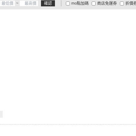
~
確認
mo點加碼
商店免運券
折價
大家電安心配
大家電快配
商
低溫宅配
定期配/分次配
貨
4
及以上
3
及以上
2
及
：
師