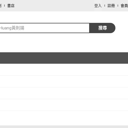
劃
書店
登入
註冊
會員
ikHuang黃則揚
搜尋
取消
取消