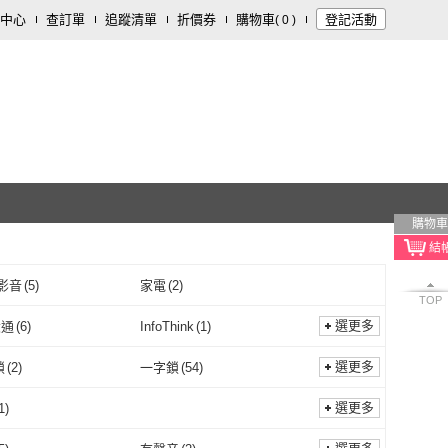
中心
查訂單
追蹤清單
折價券
購物車
登記活動
(
0
)
購物車
影音
(
5
)
家電
(
2
)
TOP
選更多
大通
(
6
)
InfoThink
(
1
)
PX 大通
(
6
)
InfoThink
(
1
)
廣穎
(
3
)
TCELL 冠元
(
3
)
選更多
鎖
(
2
)
一字鎖
(
54
)
SP 廣穎
(
3
)
TCELL 冠元
(
3
)
r 雷克沙
(
3
)
OWC
(
6
)
喇叭鎖
(
2
)
一字鎖
(
54
)
4
)
U1
(
1
)
選更多
1
)
Lexar 雷克沙
(
3
)
OWC
(
6
)
e
(
3
)
Light Live
(
1
)
C10
(
4
)
U1
(
1
)
I線
(
2
)
其他線材
(
10
)
其他
(
1
)