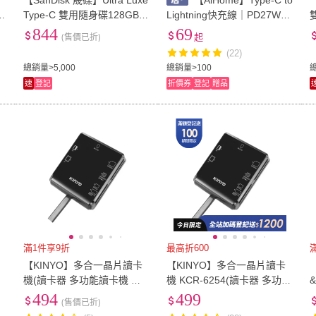
【SanDisk 晟碟】Ultra Luxe
【AiHome】Type-C to
Type-C 雙用隨身碟128GB
Lightning快充線｜PD27W｜i
(公司貨)
Phone14-11適用｜充電傳輸
m
844
69
(售價已折)
起
4
線
(22)
-
總銷量>5,000
總銷量>100
速
登記
折價券
登記
贈品
滿1件享9折
最高折600
片
【KINYO】多合一晶片讀卡
【KINYO】多合一晶片讀卡
卡
機(讀卡器 多功能讀卡機 金
機 KCR-6254(讀卡器 多功能
融卡讀卡機 記憶卡讀卡器 晶
讀卡機 金融卡讀卡機 記憶卡
494
499
(售價已折)
片卡讀卡器)
讀卡器 晶片卡讀卡器)