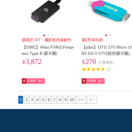
適用於 DIT、攝影和內容創作
滿1件享85折
【OWC】Atlas FXR(CFexpr
【aibo】OTG 370 Micro U
ess Type B 讀卡機)
B3.0/2.0 OTG迷你讀卡機(
D/TF讀卡)
3,872
270
(下單再折)
(1)
速
折價券
登記
速
折價券
登記
1
2
3
4
5
6
7
8
9
10
＞＞
＞｜