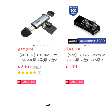
滿1件享85折
最高折600
【UNITEK 】R1010A 二合
【aibo】OTG773 Micro U
一 SD 3.0 讀卡器(讀卡機/2
B OTG讀卡機(USB A母+SD
年保固)
TF讀卡)
296
199
(售價已折)
(1)
速
折價券
登記
速
折價券
登記