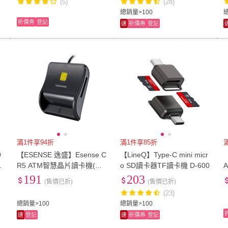
(5)
(28)
總銷量>100
折價券
登記
速
折價券
登記
滿1件享94折
滿1件享85折
0
【ESENSE 逸盛】Esense C
【LineQ】Type-C mini micr
M
R5 ATM智慧晶片讀卡機(讀
o SD讀卡器TF讀卡機 D-600
A
卡機)
191
203
(售價已折)
(售價已折)
(23)
總銷量>100
總銷量>100
速
登記
速
折價券
登記