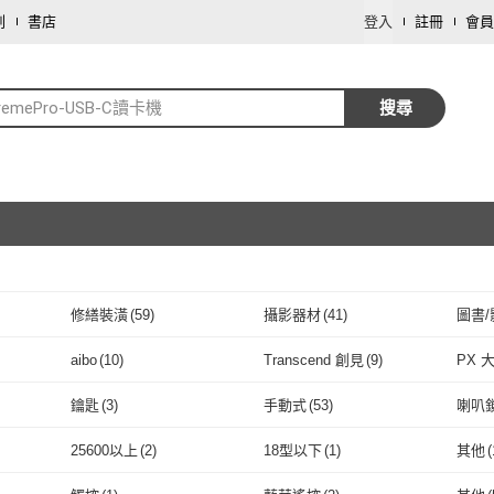
劃
書店
登入
註冊
會員
tremePro-USB-C讀卡機
搜尋
修繕裝潢
(
59
)
攝影器材
(
41
)
圖書/
取消
aibo
(
10
)
Transcend 創見
(
9
)
PX 
取消
aibo
(
10
)
Transcend 創見
(
9
)
風車圖書
(
2
)
Kingston 金士頓
(
3
)
SP 
鑰匙
(
3
)
手動式
(
53
)
喇叭
(
11
)
風車圖書
(
2
)
Kingston 金士頓
取消
(
3
)
LineQ
(
3
)
POLYWELL
(
2
)
Lexa
鑰匙
(
3
)
手動式
(
53
)
V30
(
5
)
V60
(
1
)
C10
(
25600以上
(
2
)
18型以下
(
1
)
其他
(
LineQ
(
3
)
POLYWELL
(
2
)
PGYTECH
(
3
)
小牛津
(
1
)
ATak
V30
(
5
)
V60
取消
(
1
)
UHS-II
(
1
)
充電線
(
2
)
HDM
25600以上
(
2
)
18型以下
(
1
)