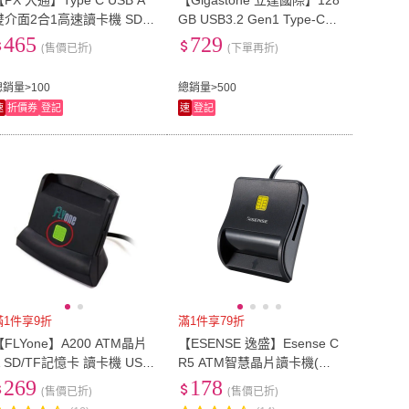
【PX 大通】Type C USB A
【Gigastone 立達國際】128
雙介面2合1高速讀卡機 SD/
GB USB3.2 Gen1 Type-C雙
icro SD 支援SD/TF3.0版
介面隨身碟UAC-4400GY(iP
465
729
(售價已折)
(下單再折)
支援104 MB/s傳輸速度(CS3
hone17/Mac/Android/筆電)
D)
總銷量>100
總銷量>500
速
折價券
登記
速
登記
滿1件享9折
滿1件享79折
【FLYone】A200 ATM晶片
【ESENSE 逸盛】Esense C
& SD/TF記憶卡 讀卡機 USB-
R5 ATM智慧晶片讀卡機(讀
A 直立式 多功能讀卡機(晶片
卡機)
269
178
(售價已折)
(售價已折)
讀卡機)