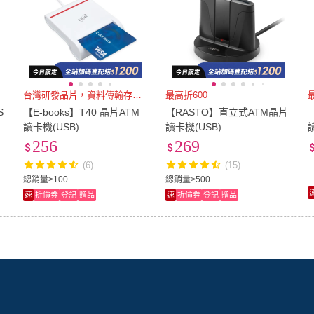
台灣研發晶片，資料傳輸存取穩定
最高折600
S
【E-books】T40 晶片ATM
【RASTO】直立式ATM晶片
S
讀卡機(USB)
讀卡機(USB)
256
269
(6)
(15)
總銷量>100
總銷量>500
速
折價券
登記
贈品
速
折價券
登記
贈品