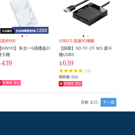
最高折600
USB3.0 高速5G傳輸
【KINYO】多合一5插槽晶片
【綠聯】SD TF CF MS 讀卡
讀卡機
機USB3
439
639
(19)
總銷量>500
速
折價券
登記
速
折價券
登記
頁數
1
/
15
下一頁