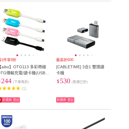
滿1件享9折
最高折600
【aibo】OTG113 多彩帶線
[CABLETIME] 3合1 雙頭讀
OTG傳輸充電/讀卡機(USB A
卡機
公+SD/TF讀卡)
244
530
(下單再折)
(售價已折)
(1)
速
折價券
登記
折價券
登記