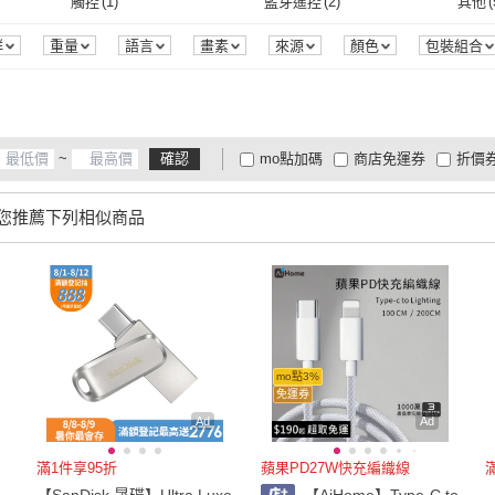
觸控
(
1
)
藍芽遙控
(
2
)
其他
(
PGYTECH
(
3
)
小牛津
(
1
)
TEKQ 璿驥國際
(
3
)
AHOYE
(
2
)
KING
UHS-II
(
1
)
充電線
(
2
)
卡片感應式
(
8
)
圓線
(
3
)
編織
觸控
(
1
)
藍芽遙控
(
2
)
無防震
(
1
)
BNC
(
1
)
固定
群
重量
語言
畫素
來源
顏色
包裝組合
TEKQ 璿驥國際
(
3
)
AHOYE
(
2
)
Samsung 三星
(
4
)
Ouboo
(
1
)
TELE
卡片感應式
(
8
)
圓線
(
3
)
翻轉螢幕
(
2
)
觸控螢幕
(
1
)
全幅 /
無防震
(
1
)
BNC
(
1
)
)
Samsung 三星
(
4
)
Ouboo
(
1
)
Kamera 佳美能
(
2
)
FLYone
(
1
)
御皇
翻轉螢幕
(
2
)
觸控螢幕
(
1
)
夾式
(
1
)
其他
(
1
)
可攜
~
確認
mo點加碼
商店免運券
折價
Kamera 佳美能
(
2
)
FLYone
(
1
)
YIGNW
(
1
)
ELLY
(
1
)
Mcdo
夾式
(
1
)
其他
(
1
)
大家電安心配
大家電快配
商
低溫宅配
定期配/分次配
貨
您推薦下列相似商品
YIGNW
(
1
)
ELLY
(
1
)
4
及以上
3
及以上
2
及
mo點3%
免運券
Ad
Ad
滿1件享95折
蘋果PD27W快充編織線