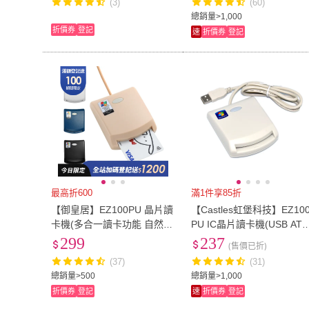
(3)
(60)
總銷量>1,000
折價券
登記
速
折價券
登記
最高折600
滿1件享85折
【御皇居】EZ100PU 晶片讀
【Castles虹堡科技】EZ10
卡機(多合一讀卡功能 自然人
PU IC晶片讀卡機(USB AT
憑證讀卡機)
讀卡機)
299
237
(售價已折)
(37)
(31)
總銷量>500
總銷量>1,000
折價券
登記
速
折價券
登記