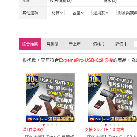
功能
WIFI傳輸
(
2
)
防水
(
3
)
ESENSE 逸盛
(
7
)
Team 十銓
(
3
)
綠聯
(
2
)
INTOPIC
(
6
)
U3
(
5
)
UHS-I
(
6
)
推拉式
(
1
)
密碼式
(
1
)
WIFI傳輸
(
2
)
防水
(
3
)
無聲音
(
2
)
機身防手震
(
2
)
其他選項
材質
容量
適用於
對象與族
效能
商品狀態
綠聯
(
2
)
INTOPIC
(
6
)
雙美生活文創
(
2
)
Kodak 柯達
(
1
)
推拉式
(
1
)
密碼式
(
1
)
其他
(
6
)
有線
(
4
)
無聲音
(
2
)
機身防手震
(
2
)
雙美生活文創
(
2
)
Kodak 柯達
(
1
The rare
(
1
)
KTNET
(
4
)
其他
(
6
)
有線
(
4
)
LED燈泡
(
1
)
USB
(
1
)
綜合推薦
月銷量
新上市
價格
評價
The rare
(
1
)
KTNET
(
4
)
HANLIN
(
1
)
IS
(
1
)
LED燈泡
(
1
)
USB
(
1
)
很抱歉，查無符合
ExtremePro-USB-C讀卡機
的商品，為
HANLIN
(
1
)
IS
(
1
)
iBRIDGE
(
1
)
DTAudio
(
1
)
iBRIDGE
(
1
)
DTAudio
(
1
)
Ad
Ad
滿1件享95折
支援 SD／TF 4.0 規格