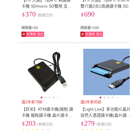
【PX 大通】Type C 高速讀
【PX 大通】Type C USB A
卡機 SD/micro SD雙用 支援
雙介面2合1高速讀卡機 SD/
SD/TF3.0版 支援104 MB/s
micro SD 支援SD/TF4.0版
370
690
(售價已折)
傳輸速度 即插即用(CS3)
支援312 MB/s傳輸速度(CS
-D)
總銷量>50
總銷量>100
速
折價券
登記
速
折價券
登記
滿1件享79折
滿1件享85折
【好米】ATM讀卡機(報稅 讀
【Light Live】多功能IC晶
卡機 報稅讀卡機 晶片讀卡機
自然人憑證讀卡機(晶片讀
BSMI D46328)
機 讀卡機 ATM讀卡機 報稅
203
279
(售價已折)
(售價已折)
健保卡讀卡機 網路轉帳)