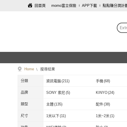
回首頁
momo富立保險
APP下載
點點賺分潤計
Ex
Home
搜尋結果
分類
資訊電腦
(
211
)
手機
(
68
)
品牌
SONY 索尼
(
5
)
KINYO
(
24
)
SONY 索尼
(
5
)
KINYO
(
24
)
E-books
(
15
)
SanDisk 晟碟
(
11
)
類型
主體
(
135
)
配件
(
38
)
E-books
(
15
)
SanDisk 晟碟
Gigastone 立達國際
(
2
)
Wise 裕拓
(
5
)
主體
(
135
)
配件
(
38
)
A1
(
4
)
A2
(
8
)
尺寸
1米以下
(
11
)
1米~2米
(
1
)
Gigastone 立達國際
(
2
)
Wise 裕拓
(
5
)
ESENSE 逸盛
(
7
)
Team 十銓
(
3
)
A1
(
4
)
A2
(
8
)
U3
(
5
)
UHS-I
(
6
)
1米以下
(
11
)
1米~2米
(
1
)