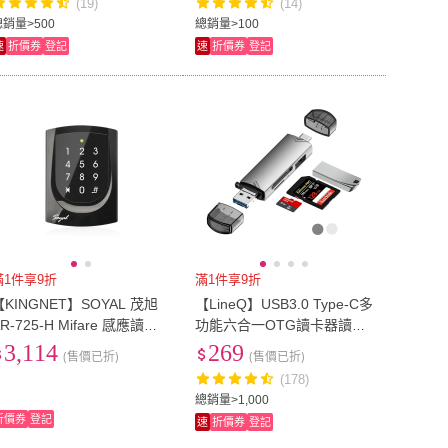
(19)
(14)
總銷量>500
總銷量>100
速
折價券
登記
速
折價券
登記
滿1件享9折
滿1件享9折
【KINGNET】SOYAL 茂旭
【LineQ】USB3.0 Type-C多
R-725-H Mifare 感應讀卡
功能六合一OTG讀卡器讀卡
機 觸碰型背光按鍵 控制器
機D-398
3,114
269
(售價已折)
(售價已折)
門禁讀卡機(AR-725H)
(178)
總銷量>1,000
折價券
登記
速
折價券
登記