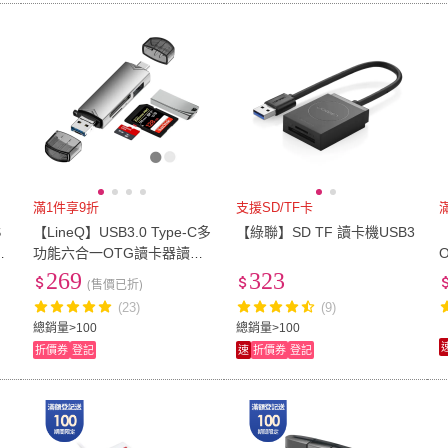
滿1件享9折
支援SD/TF卡
S
【LineQ】USB3.0 Type-C多
【綠聯】SD TF 讀卡機USB3
/
功能六合一OTG讀卡器讀卡
機D-398
269
323
(售價已折)
(23)
(9)
總銷量>100
總銷量>100
折價券
登記
速
折價券
登記