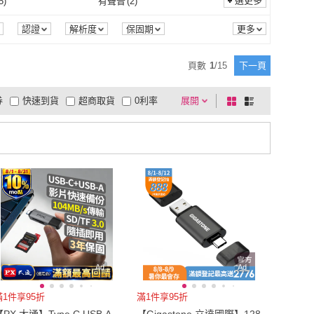
選更多
5
)
有聲音
(
2
)
ATake
(
3
)
Light Live
(
1
)
NET
(
55
)
伽利略
(
3
)
HDMI線
(
2
)
其他線材
(
10
)
線
(
1
)
其他線材類型
(
3
)
其他
(
5
)
有聲音
(
2
)
式
(
1
)
掃描
(
1
)
認證
解析度
保固期
KINGNET
(
55
)
伽利略
(
3
)
SIN
(
1
)
TRIDENITE
(
2
)
編織線
(
1
)
其他線材類型
(
3
)
 CMOS
(
2
)
其他
(
1
)
固定式
(
1
)
掃描
(
1
)
頁數
1
/
15
下一頁
TELESIN
(
1
)
TRIDENITE
(
2
)
居
(
1
)
RASTO
(
4
)
全幅 / CMOS
(
2
)
其他
(
1
)
式
(
1
)
券
快速到貨
超商取貨
0利率
展開
棋
條
御皇居
(
1
)
RASTO
(
4
)
do
(
1
)
u-ta
(
1
)
可攜式
(
1
)
品有量
有影片
電視購物
盤
列
到付款
超商付款
5
式
式
Mcdodo
(
1
)
u-ta
(
1
)
以上
1
及以上
Ad
Ad
滿1件享95折
滿1件享95折