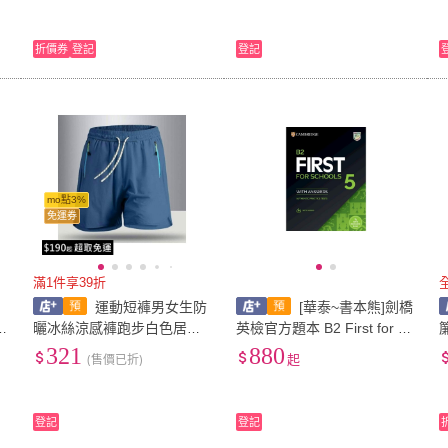
折價券
登記
登記
mo點3%
免運券
滿1件享39折
運動短褲男女生防
[華泰~書本熊]劍橋
f
曬冰絲涼感褲跑步白色居家
英檢官方題本 B2 First for Sc
休閒褲瑜珈褲中大尺碼女裝
hools (FCE) 5
321
880
(售價已折)
起
短褲下著褲子寬鬆登山褲鬆
子
緊帶慢跑褲吸濕排汗速乾褲
健身褲女 4fce4
登記
登記