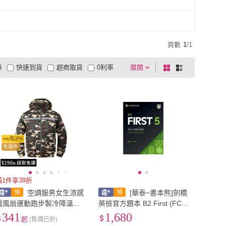
1
)
60-90cm
(
1
)
6XL
(
1
)
60-90cm
(
1
)
頁數
1
/
1
券
快速到貨
超商取貨
0利率
展開
棋
條
品有量
有影片
電視購物
盤
列
到付款
超商付款
5
式
式
以上
1
及以上
mo點3%
免運券
滿1件享39折
空調服男女生涼感
[華泰~書本熊]劍橋
電風扇運動跑步製冷降溫水
英檢官方題本 B2 First (FCE)
冷背心工作服抗uv防曬薄外
5 附解答及聽力版 97810092
341
1,680
起
(售價已折)
套登山吸濕排汗大尺碼男裝
72940