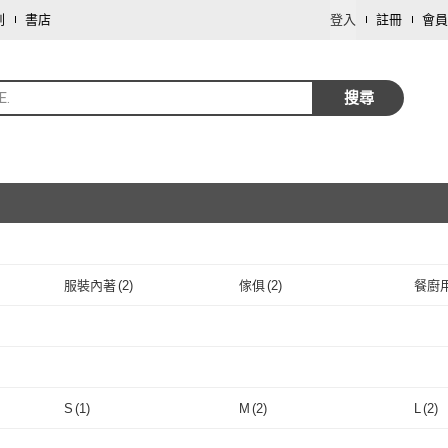
劃
書店
登入
註冊
會員
E.
搜尋
服裝內著
(
2
)
傢俱
(
2
)
餐廚
取消
取消
取消
S
(
1
)
M
(
2
)
L
(
2
)
取消
S
(
1
)
M
(
2
)