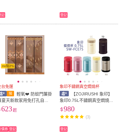
夏天透氣上衣多口袋速乾釣
魚越野路跑無袖馬甲背心夾
登記
登記
克 父親節禮物送禮精選 fce
mo點3%
全台免運
象印不鏽鋼真空燜燒杯
輕氧❤️ 防蚊門簾掛
【ZOJIRUSHI 象印】
簾夏天新款家用免打孔自粘
象印0.75L不鏽鋼真空燜燒杯
紗窗沙門魔術貼紗門隔斷簾
SW-FCE75 象印 象印悶燒杯
623
980
起
 fce
象印燜燒杯 燜燒罐 保溫食物
(3)
罐 保溫罐
折價券
登記
登記