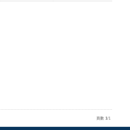
頁數
1
/
1