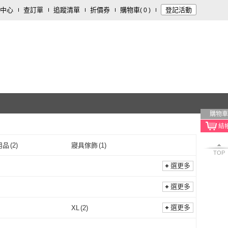
中心
查訂單
追蹤清單
折價券
購物車
登記活動
(
0
)
購物車
用品
(
2
)
寢具傢飾
(
1
)
TOP
選更多
選更多
選更多
XL
(
2
)
L
(
2
)
XL
(
2
)