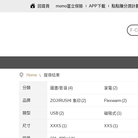
回首頁
momo富立保險
APP下載
點點賺分潤計
F-C
Home
搜尋結果
分類
圖書/影音
(
4
)
家電
(
2
)
品牌
ZOJIRUSHI 象印
(
2
)
Flexwarm
(
2
)
ZOJIRUSHI 象印
(
2
)
Flexwarm
(
2
)
類型
USB
(
2
)
磁吸式
(
1
)
USB
(
2
)
磁吸式
(
1
)
尺寸
XXXS
(
1
)
XXS
(
1
)
XXXS
(
1
)
XXS
(
1
)