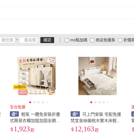
4XL
(
2
)
5XL
(
1
)
6XL
(
4XL
(
2
)
5XL
(
1
)
~
確認
mo點加碼
商店免運券
折價
大家電安心配
大家電快配
商
低溫宅配
定期配/分次配
貨
4
及以上
3
及以上
2
及
mo點3%
全台免運
安
輕氧 一體免安裝折疊
可上門安裝 宅配免運
式簡易衣櫃加粗加固全鋼架
梵宜金絲衚桃木實木床輕奢
臥室家用[大量現貨] fce
現代簡約1.8x2雙人床1.5米
1,923
12,163
起
起
家用儲物婚床 FCE9