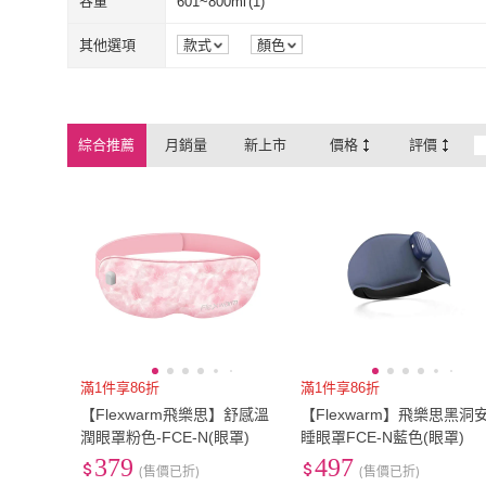
2XL
(
2
)
3XL
(
2
)
容量
601~800ml
(
1
)
2XL
(
2
)
3XL
(
2
)
寬150cm-179cm
(
1
)
601~800ml
(
1
)
其他選項
款式
顏色
寬150cm-179cm
(
1
)
綜合推薦
月銷量
新上市
價格
評價
滿1件享86折
滿1件享86折
【Flexwarm飛樂思】舒感溫
【Flexwarm】飛樂思黑洞
潤眼罩粉色-FCE-N(眼罩)
睡眼罩FCE-N藍色(眼罩)
379
497
(售價已折)
(售價已折)