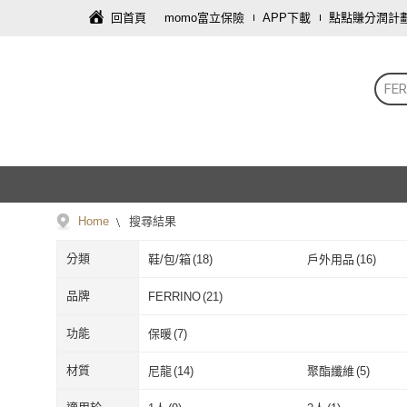
回首頁
momo富立保險
APP下載
點點賺分潤計
FER
Home
搜尋結果
分類
鞋/包/箱
(
18
)
戶外用品
(
16
)
品牌
FERRINO
(
21
)
FERRINO
(
21
)
功能
保暖
(
7
)
保暖
(
7
)
材質
尼龍
(
14
)
聚酯纖維
(
5
)
尼龍
(
14
)
聚酯纖維
(
5
)