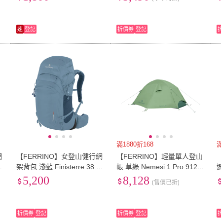
行、百岳、縱走、過夜)
速
登記
折價券
登記
滿1880折168
網
【FERRINO】女登山健行網
【FERRINO】輕量單人登山
a
架背包 淺藍 Finisterre 38 La
帳 草綠 Nemesi 1 Pro 9121
dy 75749
1
黑
5,200
8,128
(售價已折)
折價券
登記
折價券
登記