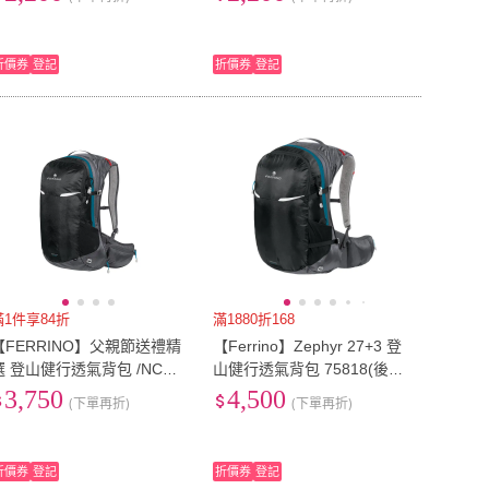
折價券
登記
折價券
登記
滿1件享84折
滿1880折168
【FERRINO】父親節送禮精
【Ferrino】Zephyr 27+3 登
選 登山健行透氣背包 /NCC
山健行透氣背包 75818(後背
/Zephyr/75811
包 登山背包 多功能背包)
3,750
4,500
(下單再折)
(下單再折)
折價券
登記
折價券
登記