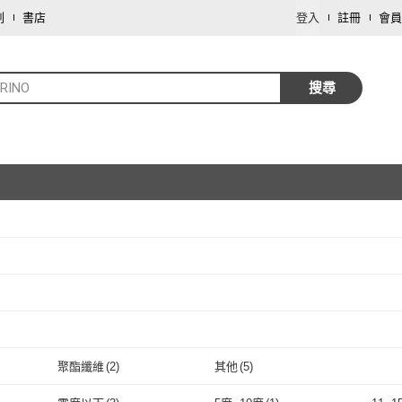
劃
書店
登入
註冊
會員
RINO
搜尋
取消
取消
取消
聚酯纖維
(
2
)
其他
(
5
)
取消
聚酯纖維
(
2
)
其他
(
5
)