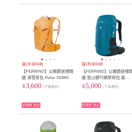
滿1件享84折
滿1件享84折
【FERRINO】父親節送禮精
【FERRINO】父親節送禮
選 滑雪背包 Rutor 25/MGG
選 登山健行網架背包 藍-黑
橘黃/75579
Hikemaster 36 75245
3,600
5,000
(下單再折)
(下單再折)
折價券
登記
折價券
登記