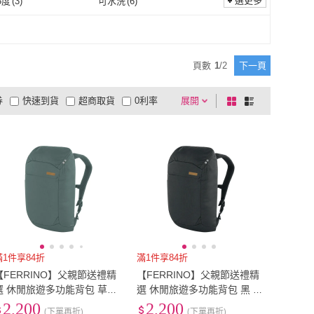
選更多
5度
(
3
)
可水洗
(
6
)
11~15度
(
3
)
可水洗
(
6
)
頁數
1
/
2
下一頁
券
快速到貨
超商取貨
0利率
展開
棋
條
品有量
有影片
電視購物
盤
列
到付款
超商付款
5
式
式
以上
1
及以上
滿1件享84折
滿1件享84折
【FERRINO】父親節送禮精
【FERRINO】父親節送禮精
選 休閒旅遊多功能背包 草綠
選 休閒旅遊多功能背包 黑 S
pin 18 75263
pin 18 75263
2,200
2,200
(下單再折)
(下單再折)