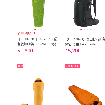
滿1880折168
【FERRINO】Rider Pro 緊
【FERRINO】登山健行網
急救難睡袋 86369/DVV綠(登
背包 黑色 Hikemaster 36 7
山、露營、戶外、休閒、健
245
1,800
5,200
行、百岳、縱走、過夜)
登記
折價券
登記