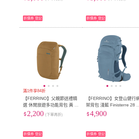
登山背包 大容量背包)
折價券
登記
折價券
登記
滿1件享84折
【FERRINO】父親節送禮精
【FERRINO】女登山健行
選 休閒旅遊多功能背包 黃 S
架背包 淺藍 Finisterre 28 L
pin 18 75263
dy 75748
2,200
4,900
(下單再折)
折價券
登記
折價券
登記