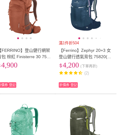
滿1件折504
【FERRINO】登山健行網架
【Ferrino】Zephyr 20+3 女
包 棕紅 Finisterre 30 757
登山健行透氣背包 75820(後
6
背包 登山背包 多功能背包)
4,900
4,200
(下單再折)
(2)
折價券
登記
折價券
登記