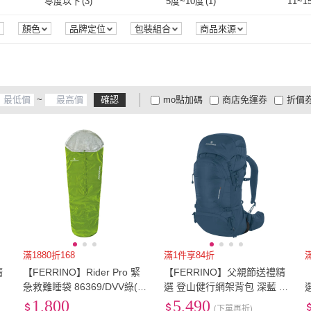
零度以下
(
3
)
5度~10度
(
1
)
11~1
零度以下
(
3
)
5度~10度
(
1
)
顏色
品牌定位
包裝組合
商品來源
~
確認
mo點加碼
商店免運券
折價
大家電安心配
大家電快配
商
低溫宅配
定期配/分次配
貨
4
及以上
3
及以上
2
及
滿1880折168
滿1件享84折
精
【FERRINO】Rider Pro 緊
【FERRINO】父親節送禮精
網
急救難睡袋 86369/DVV綠(登
選 登山健行網架背包 深藍 Fi
包
山、露營、戶外、休閒、健
nisterre 48 75754
S
1,800
5,490
(下單再折)