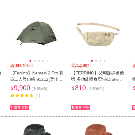
滿1880折168
最高享88折
精
【Ferrino】Nemesi 2 Pro 輕
【FERRINO】父親節送禮精
量二人登山帳 91212(登山、
選 多功能隨身腰包/Drake R
露營、戶外休閒、登山健行
FID/HSS卡其/72116
n
9,900
810
(下單再折)
(下單再折)
帳棚)
(1)
折價券
登記
折價券
登記