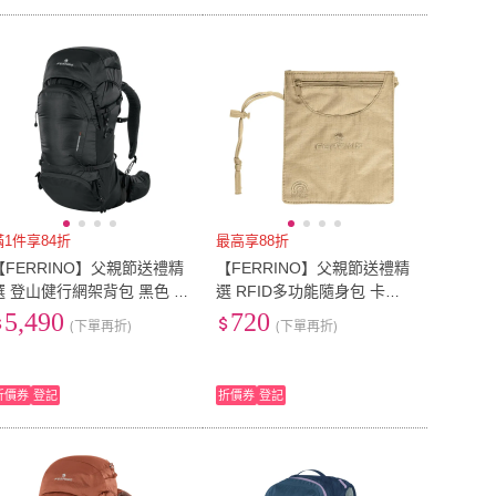
滿1件享84折
最高享88折
【FERRINO】父親節送禮精
【FERRINO】父親節送禮精
選 登山健行網架背包 黑色 Fi
選 RFID多功能隨身包 卡其
isterre 48 75754
Matrix 72117
5,490
720
(下單再折)
(下單再折)
折價券
登記
折價券
登記