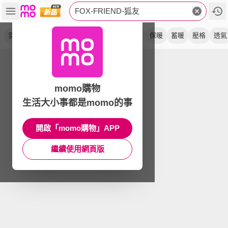
FOX-FRIEND-狐友
羽絨
機能
防水
外套
單件式
長大衣
保暖
蓄暖
壓格
透氣
momo購物
生活大小事都是momo的事
開啟「momo購物」APP
繼續使用網頁版