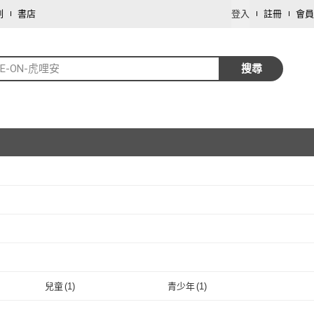
劃
書店
登入
註冊
會員
EE-ON-虎哩安
搜尋
取消
取消
取消
兒童
(
1
)
青少年
(
1
)
取消
兒童
(
1
)
青少年
(
1
)