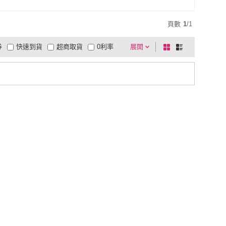
頁數
1
/
1
券
快速到貨
超商取貨
0利率
展開
棋
條
品有量
有影片
電視購物
盤
列
到付款
超商付款
5
式
式
以上
1
及以上