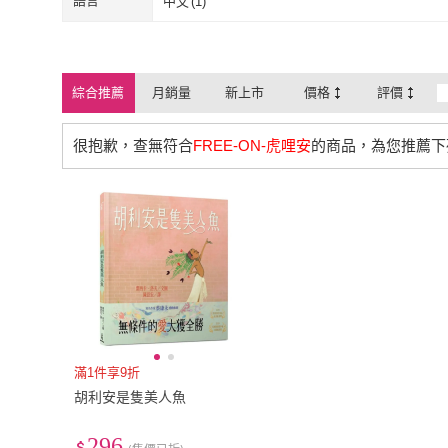
語言
中文
(
1
)
中文
(
1
)
綜合推薦
月銷量
新上市
價格
評價
很抱歉，查無符合
FREE-ON-虎哩安
的商品，為您推薦下
滿1件享9折
胡利安是隻美人魚
296