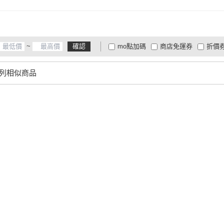
~
確認
mo點加碼
商店免運券
折價
大家電安心配
大家電快配
商
低溫宅配
定期配/分次配
貨
列相似商品
4
及以上
3
及以上
2
及