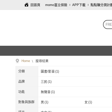
回首頁
momo富立保險
APP下載
點點賺分潤計
FR
Home
搜尋結果
分類
圖書/影音
(
1
)
品牌
三民
(
1
)
三民
(
1
)
功能
無聲音
(
1
)
無聲音
(
1
)
對象與族群
男
(
1
)
女
(
1
)
男
(
1
)
女
(
1
)