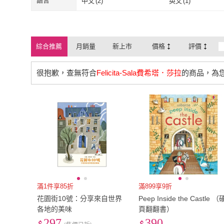
語言
中文
(
2
)
英文
(
1
)
中文
(
2
)
英文
(
1
)
綜合推薦
月銷量
新上市
價格
評價
很抱歉，查無符合
Felicita-Sala費希塔．莎拉
的商品，為
滿1件享85折
滿899享9折
花園街10號：分享來自世界
Peep Inside the Castle （
各地的美味
頁翻翻書）
297
390