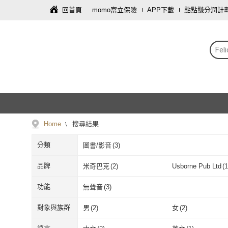
回首頁
momo富立保險
APP下載
點點賺分潤計
Fe
Home
搜尋結果
分類
圖書/影音
(
3
)
品牌
米奇巴克
(
2
)
Usborne Pub Ltd
(
1
米奇巴克
(
2
)
Usborne Pub 
功能
無聲音
(
3
)
無聲音
(
3
)
對象與族群
男
(
2
)
女
(
2
)
男
(
2
)
女
(
2
)