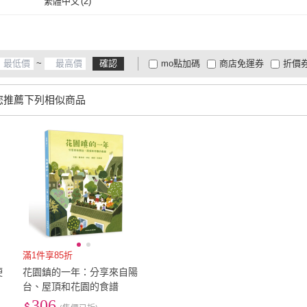
繁體中文
(
2
)
繁體中文
(
2
)
~
確認
mo點加碼
商店免運券
折價
大家電安心配
大家電快配
商
低溫宅配
定期配/分次配
貨
您推薦下列相似商品
4
及以上
3
及以上
2
及
滿1件享85折
硬
花園鎮的一年：分享來自陽
台、屋頂和花園的食譜
306