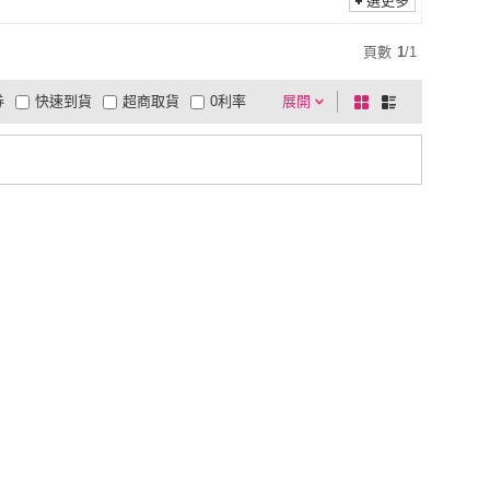
選更多
頁數
1
/
1
券
快速到貨
超商取貨
0利率
展開
棋
條
品有量
有影片
電視購物
盤
列
到付款
超商付款
5
式
式
以上
1
及以上