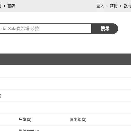
劃
書店
登入
註冊
會員
licita-Sala費希塔.莎拉
搜尋
取消
)
取消
Ltd
(
1
)
取消
兒童
(
3
)
青少年
(
2
)
取消
兒童
(
3
)
青少年
(
2
)